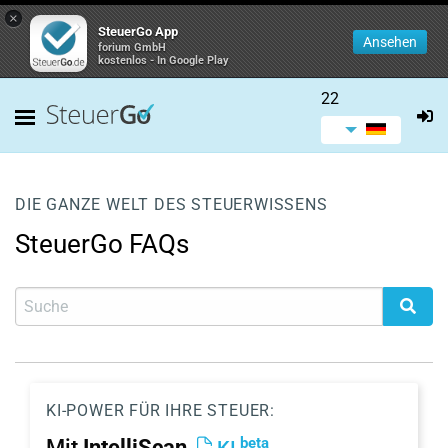
×
SteuerGo App
Ansehen
forium GmbH
kostenlos - In Google Play
22
DIE GANZE WELT DES STEUERWISSENS
SteuerGo FAQs
KI-POWER FÜR IHRE STEUER:
beta
Mit
IntelliScan