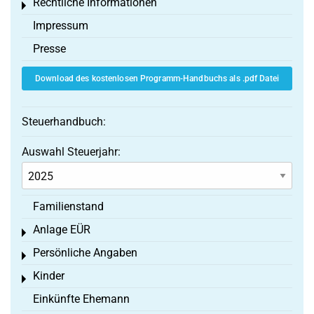
Rechtliche Informationen
Toggle menu
Impressum
Presse
Download des kostenlosen Programm-Handbuchs als .pdf Datei
Steuerhandbuch:
Auswahl Steuerjahr:
Familienstand
Anlage EÜR
Toggle menu
Persönliche Angaben
Toggle menu
Kinder
Toggle menu
Einkünfte Ehemann