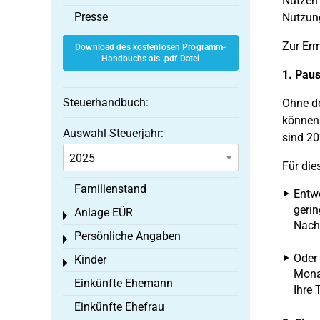
Nutzen 
Presse
Nutzung
Zur Erm
Download des kostenlosen Programm-
Handbuchs als .pdf Datei
1. Pau
Steuerhandbuch:
Ohne de
können 
Auswahl Steuerjahr:
sind 2
Für die
Familienstand
Entwe
gerin
Anlage EÜR
Toggle menu
Nacht
Persönliche Angaben
Toggle menu
Oder 
Kinder
Toggle menu
Monat
Einkünfte Ehemann
Ihre 
Einkünfte Ehefrau