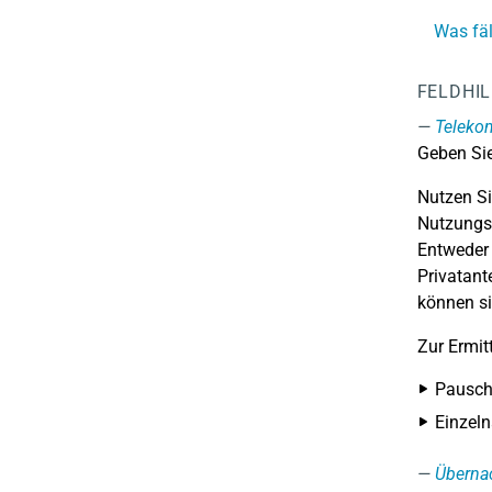
Was fäl
FELDHI
Teleko
Geben Sie
Nutzen Si
Nutzungsa
Entweder 
Privatant
können si
Zur Ermit
Pausch
Einzel
Überna