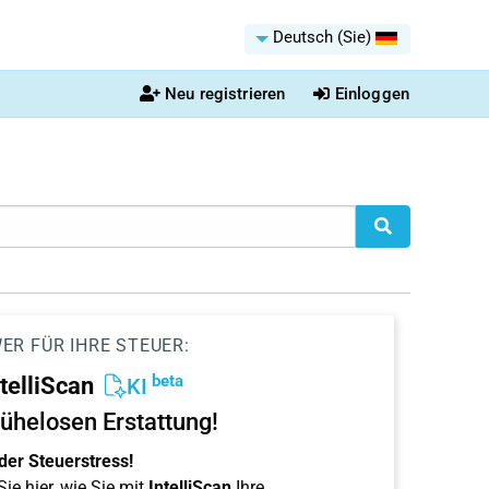
Deutsch (Sie)
Neu registrieren
Einloggen
ER FÜR IHRE STEUER:
beta
ntelliScan
KI
ühelosen Erstattung!
der Steuerstress!
ie hier, wie Sie mit
IntelliScan
Ihre