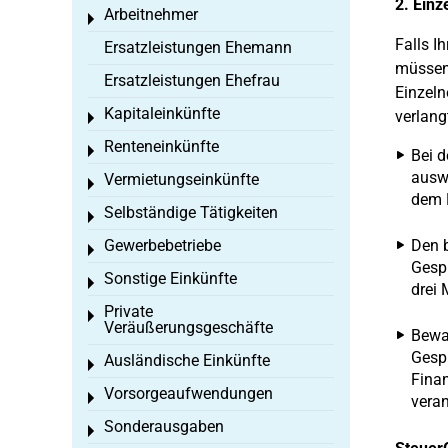
2. Einz
Arbeitnehmer
Toggle menu
Falls I
Ersatzleistungen Ehemann
müssen 
Ersatzleistungen Ehefrau
Einzeln
Kapitaleinkünfte
verlang
Toggle menu
Renteneinkünfte
Toggle menu
Bei 
auswä
Vermietungseinkünfte
Toggle menu
dem 
Selbständige Tätigkeiten
Toggle menu
Gewerbebetriebe
Den b
Toggle menu
Gesp
Sonstige Einkünfte
Toggle menu
drei 
Private
Toggle menu
Veräußerungsgeschäfte
Bewa
Gesp
Ausländische Einkünfte
Toggle menu
Finan
Vorsorgeaufwendungen
Toggle menu
veran
Sonderausgaben
Toggle menu