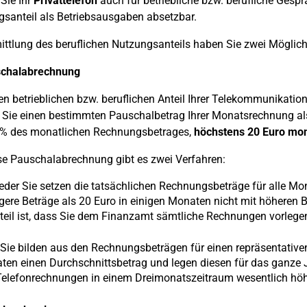
Sie Ihr
Privattelefon
auch für betriebliche bzw. berufliche Gespr
santeil als Betriebsausgaben absetzbar.
ittlung des beruflichen Nutzungsanteils haben Sie zwei Möglich
schalabrechnung
n betrieblichen bzw. beruflichen Anteil Ihrer Telekommunikat
Sie einen bestimmten Pauschalbetrag Ihrer Monatsrechnung al
0% des monatlichen Rechnungsbetrages,
höchstens 20 Euro mon
se Pauschalabrechnung gibt es zwei Verfahren:
der Sie setzen die tatsächlichen Rechnungsbeträge für alle Mo
gere Beträge als 20 Euro in einigen Monaten nicht mit höheren
eil ist, dass Sie dem Finanzamt sämtliche Rechnungen vorleg
Sie bilden aus den Rechnungsbeträgen für einen repräsentative
en einen Durchschnittsbetrag und legen diesen für das ganze 
Telefonrechnungen in einem Dreimonatszeitraum wesentlich höh