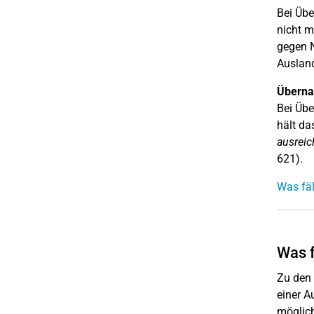
Bei Üb
nicht m
gegen 
Auslan
Überna
Bei Übe
hält d
ausreic
621).
Was fäl
Was f
Zu den 
einer A
möglich