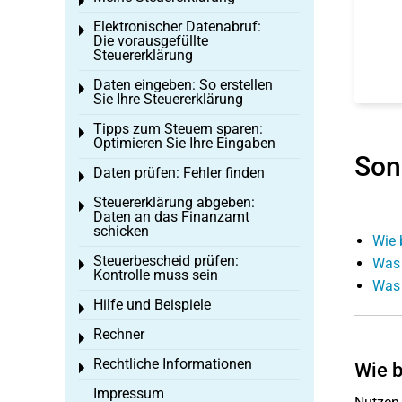
Toggle menu
Elektronischer Datenabruf:
Toggle menu
Die vorausgefüllte
Steuererklärung
Daten eingeben: So erstellen
Toggle menu
Sie Ihre Steuererklärung
Tipps zum Steuern sparen:
Toggle menu
Optimieren Sie Ihre Eingaben
Son
Daten prüfen: Fehler finden
Toggle menu
Steuererklärung abgeben:
Toggle menu
Daten an das Finanzamt
schicken
Wie 
Steuerbescheid prüfen:
Was 
Toggle menu
Kontrolle muss sein
Was 
Hilfe und Beispiele
Toggle menu
Rechner
Toggle menu
Rechtliche Informationen
Wie b
Toggle menu
Impressum