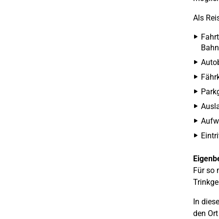
Als Rei
Fahrt
Bahnt
Autob
Fähr
Park
Ausla
Aufwe
Eintr
Eigenbe
Für so
Trinkge
In dies
den Ort