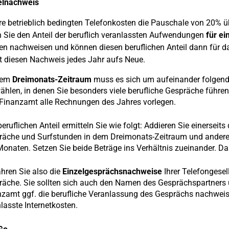
elnachweis
hre betrieblich bedingten Telefonkosten die Pauschale von 20% üb
Sie den Anteil der beruflich veranlassten Aufwendungen
für ei
en nachweisen und können diesen beruflichen Anteil dann für 
t diesen Nachweis jedes Jahr aufs Neue.
dem
Dreimonats-Zeitraum
muss es sich um aufeinander folgend
hlen, in denen Sie besonders viele berufliche Gespräche füh
Finanzamt alle Rechnungen des Jahres vorlegen.
eruflichen Anteil ermitteln Sie wie folgt: Addieren Sie einerseits
räche und Surfstunden in dem Dreimonats-Zeitraum und anderer
Monaten. Setzen Sie beide Beträge ins Verhältnis zueinander. Das 
hren Sie also die
Einzelgesprächsnachweise
Ihrer Telefongesel
räche. Sie sollten sich auch den Namen des Gesprächspartners
zamt ggf. die berufliche Veranlassung des Gesprächs nachweise
lasste Internetkosten.