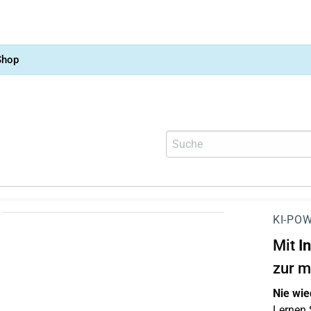
Shop
KI-POW
Mit
I
zur m
Nie wie
Lernen S