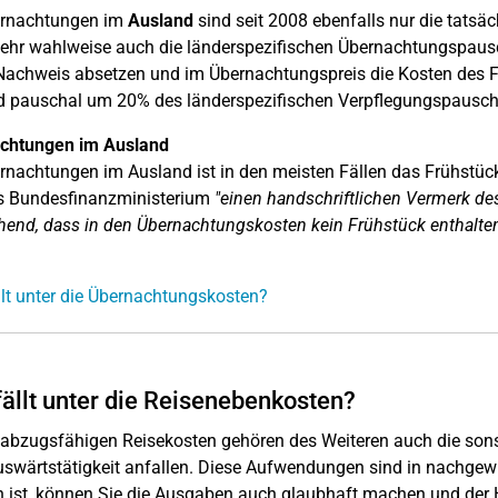
ernachtungen im
Ausland
sind seit 2008 ebenfalls nur die tatsä
ehr wahlweise auch die länderspezifischen Übernachtungspausc
Nachweis absetzen und im Übernachtungspreis die
Kosten des F
d pauschal um 20% des länderspezifischen
Verpflegungspauschb
chtungen im Ausland
rnachtungen im Ausland ist in den meisten Fällen das Frühstück
as Bundesfinanzministerium
"einen handschriftlichen Vermerk de
hend, dass in den Übernachtungskosten kein Frühstück enthalten
lt unter die Übernachtungskosten?
ällt unter die Reisenebenkosten?
abzugsfähigen Reisekosten gehören des Weiteren auch die sonst
uswärtstätigkeit anfallen. Diese Aufwendungen sind in nachgewi
 ist, können Sie die Ausgaben auch glaubhaft machen und der