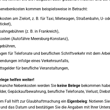
senebenkosten kommen beispielsweise in Betracht:
kosten am Zielort, z. B. für Taxi, Mietwagen, Straßenbahn, U- ode
icket),
ahngebühren (z. B. in Frankreich),
kosten (Autofähre Meersburg-Konstanz),
gebühren,
gen für Telefonate und beruflichen Schriftverkehr mit dem Arbe
ndungen infolge eines Verkehrsunfalls,
ittsgelder für berufliche Veranstaltungen,
lege helfen weiter!
 manche Nebenkosten werden Sie
keine Belege
bekommen haben o
lder, Gepäckaufbewahrung, berufliche Telefonate, Verlust, Diebst
em Fall hilft zur Glaubhaftmachung ein
Eigenbeleg
: Notieren Si
 und das Datum und bestätigen Sie die Angaben mit Ihrer Untersc