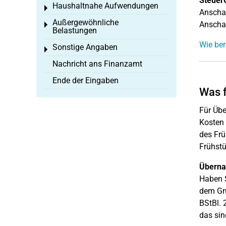
Steuer
Haushaltnahe Aufwendungen
Toggle menu
Anschaf
Außergewöhnliche
Anschaf
Toggle menu
Belastungen
Wie ber
Sonstige Angaben
Toggle menu
Nachricht ans Finanzamt
Ende der Eingaben
Was f
Für Übe
Kosten 
des Frü
Frühstü
Überna
Haben S
dem Gru
BStBl. 
das sin