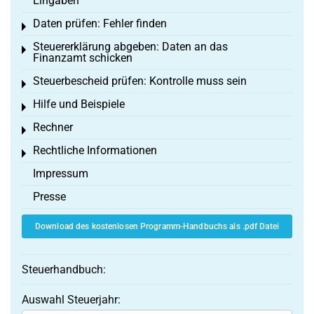
Eingaben
Daten prüfen: Fehler finden
Toggle menu
Steuererklärung abgeben: Daten an das
Toggle menu
Finanzamt schicken
Steuerbescheid prüfen: Kontrolle muss sein
Toggle menu
Hilfe und Beispiele
Toggle menu
Rechner
Toggle menu
Rechtliche Informationen
Toggle menu
Impressum
Presse
Download des kostenlosen Programm-Handbuchs als .pdf Datei
Steuerhandbuch:
Auswahl Steuerjahr: