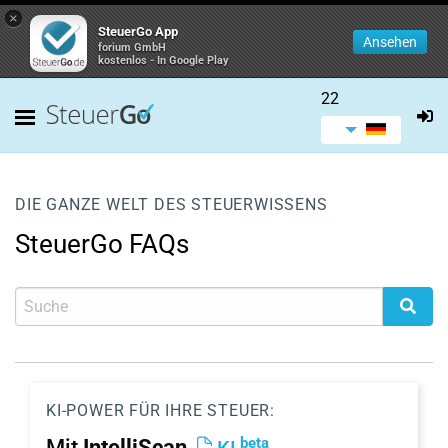
×
SteuerGo App
Ansehen
forium GmbH
kostenlos - In Google Play
22
DIE GANZE WELT DES STEUERWISSENS
SteuerGo FAQs
KI-POWER FÜR IHRE STEUER:
beta
Mit
IntelliScan