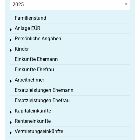
Familienstand
Anlage EÜR
Toggle menu
Persönliche Angaben
Toggle menu
Kinder
Toggle menu
Einkünfte Ehemann
Einkünfte Ehefrau
Arbeitnehmer
Toggle menu
Ersatzleistungen Ehemann
Ersatzleistungen Ehefrau
Kapitaleinkünfte
Toggle menu
Renteneinkünfte
Toggle menu
Vermietungseinkünfte
Toggle menu