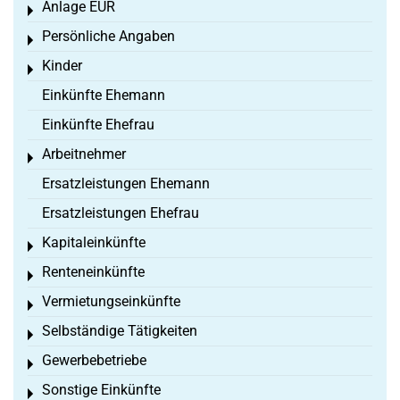
Anlage EÜR
Toggle menu
Persönliche Angaben
Toggle menu
Kinder
Toggle menu
Einkünfte Ehemann
Einkünfte Ehefrau
Arbeitnehmer
Toggle menu
Ersatzleistungen Ehemann
Ersatzleistungen Ehefrau
Kapitaleinkünfte
Toggle menu
Renteneinkünfte
Toggle menu
Vermietungseinkünfte
Toggle menu
Selbständige Tätigkeiten
Toggle menu
Gewerbebetriebe
Toggle menu
Sonstige Einkünfte
Toggle menu