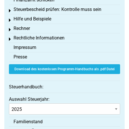
Steuerbescheid prüfen: Kontrolle muss sein
Toggle menu
Hilfe und Beispiele
Toggle menu
Rechner
Toggle menu
Rechtliche Informationen
Toggle menu
Impressum
Presse
Download des kostenlosen Programm-Handbuchs als .pdf Datei
Steuerhandbuch:
Auswahl Steuerjahr:
Familienstand