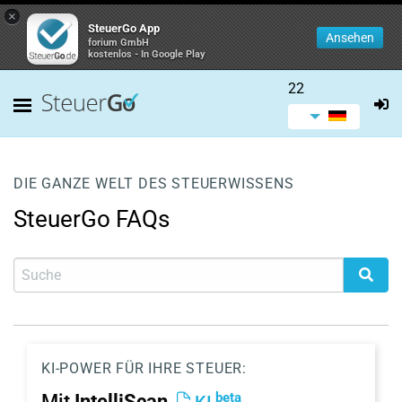
×
SteuerGo App
Ansehen
forium GmbH
kostenlos - In Google Play
22
DIE GANZE WELT DES STEUERWISSENS
SteuerGo FAQs
KI-POWER FÜR IHRE STEUER:
beta
Mit
IntelliScan