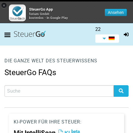
×
SteuerGo App
Ansehen
forium GmbH
kostenlos - In Google Play
22
DIE GANZE WELT DES STEUERWISSENS
SteuerGo FAQs
KI-POWER FÜR IHRE STEUER:
beta
Mit
IntelliScan