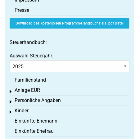
Presse
Download des kostenlosen Programm-Handbuchs als .pdf Datei
Steuerhandbuch:
Auswahl Steuerjahr:
Familienstand
Anlage EÜR
Toggle menu
Persönliche Angaben
Toggle menu
Kinder
Toggle menu
Einkünfte Ehemann
Einkünfte Ehefrau