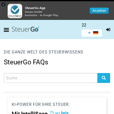
×
SteuerGo App
Ansehen
forium GmbH
kostenlos - In Google Play
22
DIE GANZE WELT DES STEUERWISSENS
SteuerGo FAQs
KI-POWER FÜR IHRE STEUER:
beta
Mit
IntelliScan