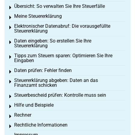
Übersicht: So verwalten Sie Ihre Steuerfälle
Toggle menu
Meine Steuererklärung
Toggle menu
Elektronischer Datenabruf: Die vorausgefüllte
Toggle menu
Steuererklärung
Daten eingeben: So erstellen Sie Ihre
Toggle menu
Steuererklärung
Tipps zum Steuern sparen: Optimieren Sie Ihre
Toggle menu
Eingaben
Daten prüfen: Fehler finden
Toggle menu
Steuererklärung abgeben: Daten an das
Toggle menu
Finanzamt schicken
Steuerbescheid prüfen: Kontrolle muss sein
Toggle menu
Hilfe und Beispiele
Toggle menu
Rechner
Toggle menu
Rechtliche Informationen
Toggle menu
Impressum