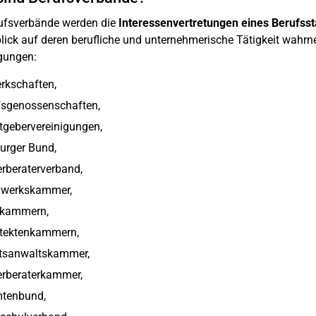
ufsverbände werden die
Interessenvertretungen eines Berufss
lick auf deren berufliche und unternehmerische Tätigkeit wah
gungen:
rkschaften,
fsgenossenschaften,
tgebervereinigungen,
urger Bund,
rberaterverband,
werkskammer,
ekammern,
itektenkammern,
tsanwaltskammer,
erberaterkammer,
tenbund,