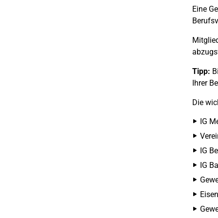
Eine Ge
Berufs
Mitglie
abzugsf
Tipp:
Bi
Ihrer B
Die wic
IG Me
Verei
IG Be
IG B
Gewe
Eise
Gewe