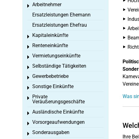
Hoch
Arbeitnehmer
Toggle menu
Verei
Ersatzleistungen Ehemann
Indus
Ersatzleistungen Ehefrau
Arbei
Kapitaleinkünfte
Toggle menu
Beam
Renteneinkünfte
Richt
Toggle menu
Vermietungseinkünfte
Toggle menu
Politis
Selbständige Tätigkeiten
Toggle menu
Sonder
Gewerbebetriebe
Karneva
Toggle menu
Vereine
Sonstige Einkünfte
Toggle menu
Was si
Private
Toggle menu
Veräußerungsgeschäfte
Ausländische Einkünfte
Toggle menu
Vorsorgeaufwendungen
Toggle menu
Welch
Sonderausgaben
Toggle menu
Ihre Be