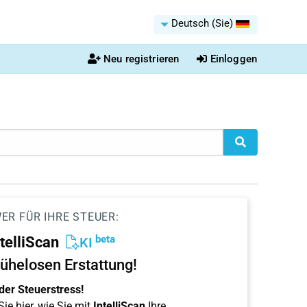
Deutsch (Sie)
Neu registrieren
Einloggen
ER FÜR IHRE STEUER:
beta
ntelliScan
KI
ühelosen Erstattung!
der Steuerstress!
ie hier, wie Sie mit
IntelliScan
Ihre