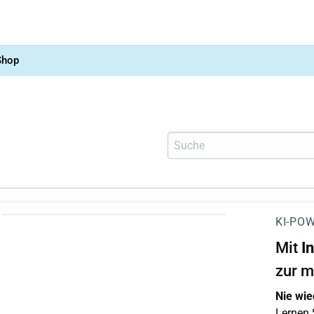
Shop
KI-POW
Mit
I
zur m
Nie wie
Lernen S