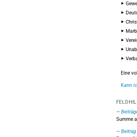
Gewer
Deut
Chris
Marb
Verei
Unabh
Verba
Eine vo
Kann ic
FELDHI
Beiträg
Summe al
Beitrag