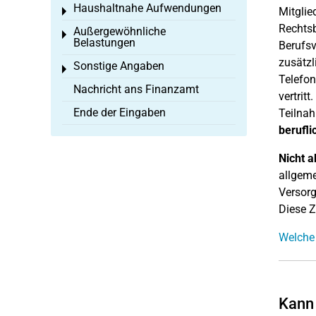
Haushaltnahe Aufwendungen
Mitglie
Toggle menu
Rechtsb
Außergewöhnliche
Toggle menu
Belastungen
Berufsv
zusätzl
Sonstige Angaben
Toggle menu
Telefon
Nachricht ans Finanzamt
vertrit
Ende der Eingaben
Teilnah
berufli
Nicht a
allgeme
Versorg
Diese 
Welche 
Kann 