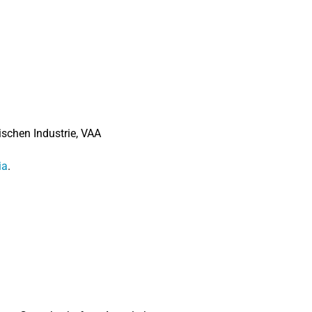
ischen Industrie, VAA
ia
.