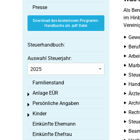
Presse
Als Ber
im Hinb
Download des kostenlosen Programm-
Vereini
Handbuchs als .pdf Datei
Gewe
Steuerhandbuch:
Beru
Arbei
Auswahl Steuerjahr:
Marb
Steue
Familienstand
Hand
Anlage EÜR
Ärzt
Toggle menu
Arch
Persönliche Angaben
Toggle menu
Rech
Kinder
Toggle menu
Steu
Einkünfte Ehemann
Beam
Einkünfte Ehefrau