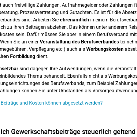
d auch freiwillige Zahlungen, Aufnahmegelder oder Zahlungen fü
eratung, Prozessvertretung und Gutachten. Es ist für die Abset
erbandes sind. Arbeiten Sie
ehrenamtlich
in einem Berufsverba
ich zu Ihren Beiträgen abziehen. Das können unter anderem Rei
kosten sein. Dafür müssen Sie aber in einem Berufsverband mitar
t. Wenn Sie an einer
Veranstaltung des Berufsverbande
s teilneh
megebühren, Verpflegung etc.) auch als
Werbungskosten
abset
chen Fortbildung
dient.
bsetzbar
sind dagegen Ihre Aufwendungen, wenn die Veranstaltu
inbildendes Thema behandelt. Ebenfalls nicht als Werbungsko
ungseinrichtungen des Berufsverbands, zum Beispiel Zahlunge
Zahlungen können Sie unter Umständen als Vorsorgeaufwendu
Beiträge und Kosten können abgesetzt werden?
ich Gewerkschaftsbeiträge steuerlich gelten