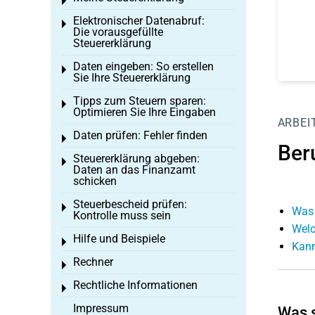
Toggle menu
Elektronischer Datenabruf:
Toggle menu
Die vorausgefüllte
Steuererklärung
Daten eingeben: So erstellen
Toggle menu
Sie Ihre Steuererklärung
Tipps zum Steuern sparen:
Toggle menu
Optimieren Sie Ihre Eingaben
ARBEI
Daten prüfen: Fehler finden
Toggle menu
Ber
Steuererklärung abgeben:
Toggle menu
Daten an das Finanzamt
schicken
Steuerbescheid prüfen:
Toggle menu
Was 
Kontrolle muss sein
Welc
Hilfe und Beispiele
Toggle menu
Kann
Rechner
Toggle menu
Rechtliche Informationen
Toggle menu
Impressum
Was 