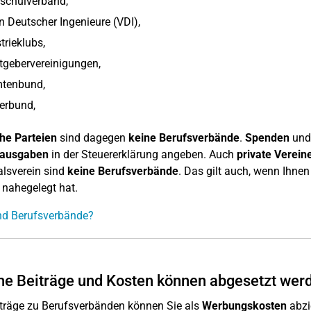
schulverband,
n Deutscher Ingenieure (VDI),
trieklubs,
tgebervereinigungen,
tenbund,
erbund,
che Parteien
sind dagegen
keine Berufsverbände
.
Spenden
un
ausgaben
in der Steuererklärung angeben. Auch
private Verein
lsverein sind
keine
Berufsverbände
. Das gilt auch, wenn Ihnen
 nahegelegt hat.
nd Berufsverbände?
e Beiträge und Kosten können abgesetzt wer
iträge zu Berufsverbänden können Sie als
Werbungskosten
abzi