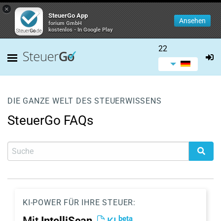
×
SteuerGo App
Ansehen
forium GmbH
kostenlos - In Google Play
22
DIE GANZE WELT DES STEUERWISSENS
SteuerGo FAQs
KI-POWER FÜR IHRE STEUER:
beta
Mit
IntelliScan