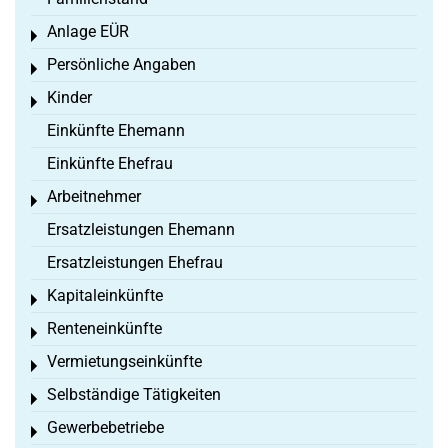
Anlage EÜR
Toggle menu
Persönliche Angaben
Toggle menu
Kinder
Toggle menu
Einkünfte Ehemann
Einkünfte Ehefrau
Arbeitnehmer
Toggle menu
Ersatzleistungen Ehemann
Ersatzleistungen Ehefrau
Kapitaleinkünfte
Toggle menu
Renteneinkünfte
Toggle menu
Vermietungseinkünfte
Toggle menu
Selbständige Tätigkeiten
Toggle menu
Gewerbebetriebe
Toggle menu