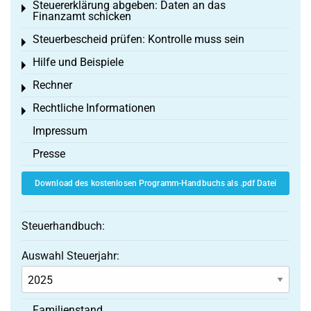
Steuererklärung abgeben: Daten an das
Toggle menu
Finanzamt schicken
Steuerbescheid prüfen: Kontrolle muss sein
Toggle menu
Hilfe und Beispiele
Toggle menu
Rechner
Toggle menu
Rechtliche Informationen
Toggle menu
Impressum
Presse
Download des kostenlosen Programm-Handbuchs als .pdf Datei
Steuerhandbuch:
Auswahl Steuerjahr:
Familienstand