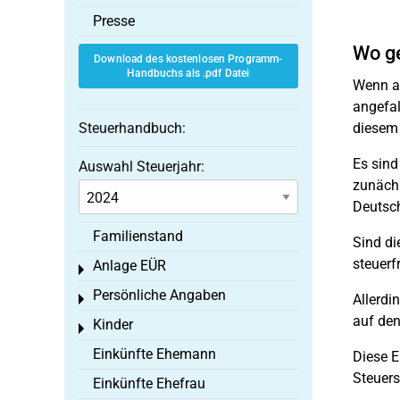
Presse
Wo ge
Download des kostenlosen Programm-
Handbuchs als .pdf Datei
Wenn au
angefal
Steuerhandbuch:
diesem 
Es sind
Auswahl Steuerjahr:
zunächs
Deutsch
Familienstand
Sind di
steuerf
Anlage EÜR
Toggle menu
Persönliche Angaben
Allerdi
Toggle menu
auf den
Kinder
Toggle menu
Einkünfte Ehemann
Diese E
Steuers
Einkünfte Ehefrau