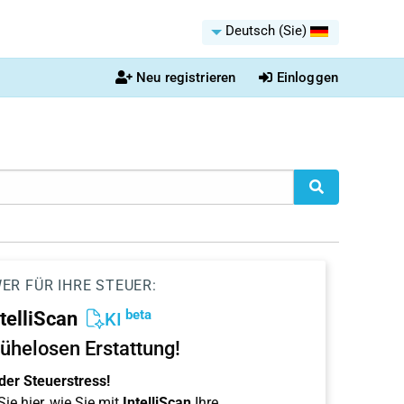
Deutsch (Sie)
Neu registrieren
Einloggen
ER FÜR IHRE STEUER:
beta
ntelliScan
KI
ühelosen Erstattung!
der Steuerstress!
ie hier, wie Sie mit
IntelliScan
Ihre