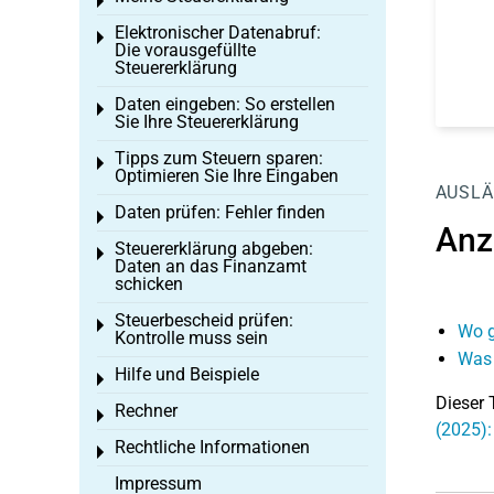
Toggle menu
Elektronischer Datenabruf:
Toggle menu
Die vorausgefüllte
Steuererklärung
Daten eingeben: So erstellen
Toggle menu
Sie Ihre Steuererklärung
Tipps zum Steuern sparen:
Toggle menu
Optimieren Sie Ihre Eingaben
AUSLÄ
Daten prüfen: Fehler finden
Toggle menu
Anz
Steuererklärung abgeben:
Toggle menu
Daten an das Finanzamt
schicken
Steuerbescheid prüfen:
Toggle menu
Wo g
Kontrolle muss sein
Was 
Hilfe und Beispiele
Toggle menu
Dieser 
Rechner
Toggle menu
(2025):
Rechtliche Informationen
Toggle menu
Impressum