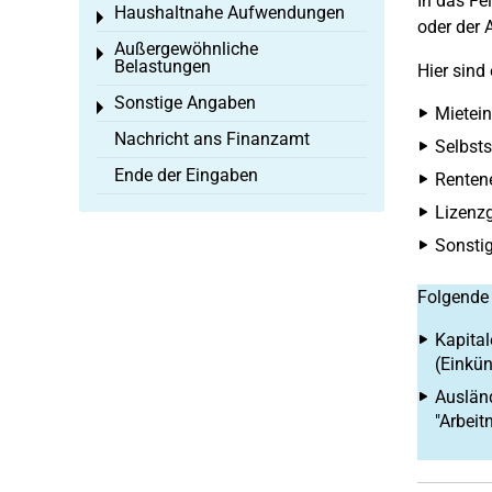
In das Fel
Haushaltnahe Aufwendungen
Toggle menu
oder der 
Außergewöhnliche
Toggle menu
Belastungen
Hier sind
Sonstige Angaben
Toggle menu
Mietein
Nachricht ans Finanzamt
Selbsts
Ende der Eingaben
Rentene
Lizenzg
Sonstig
Folgende 
Kapital
(Einkü
Ausländ
"Arbeit