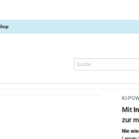
Shop
KI-POW
Mit
I
zur m
Nie wie
Lernen S