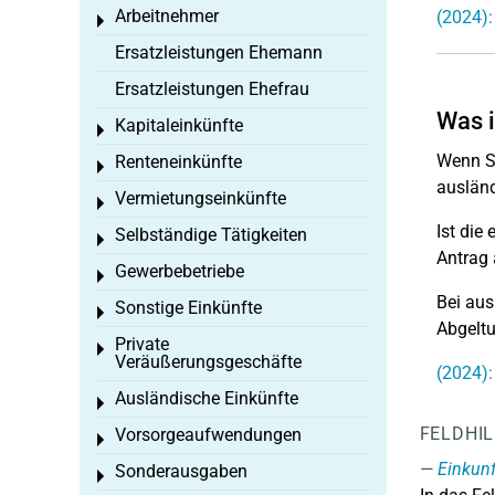
Arbeitnehmer
(2024):
Toggle menu
Ersatzleistungen Ehemann
Ersatzleistungen Ehefrau
Was i
Kapitaleinkünfte
Toggle menu
Wenn Si
Renteneinkünfte
Toggle menu
ausländ
Vermietungseinkünfte
Toggle menu
Ist die
Selbständige Tätigkeiten
Toggle menu
Antrag 
Gewerbebetriebe
Toggle menu
Bei aus
Sonstige Einkünfte
Toggle menu
Abgeltu
Private
Toggle menu
Veräußerungsgeschäfte
(2024):
Ausländische Einkünfte
Toggle menu
FELDHI
Vorsorgeaufwendungen
Toggle menu
Einkunf
Sonderausgaben
Toggle menu