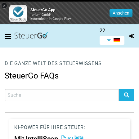
×
SteuerGo App
Ansehen
forium GmbH
kostenlos - In Google Play
22
DIE GANZE WELT DES STEUERWISSENS
SteuerGo FAQs
KI-POWER FÜR IHRE STEUER:
beta
Mit
IntelliScan