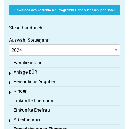
Download des kostenlosen Programm-Handbuchs als .pdf Datei
Steuerhandbuch:
Auswahl Steuerjahr:
Familienstand
Anlage EÜR
Toggle menu
Persönliche Angaben
Toggle menu
Kinder
Toggle menu
Einkünfte Ehemann
Einkünfte Ehefrau
Arbeitnehmer
Toggle menu