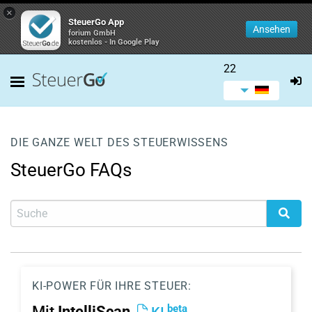
×
SteuerGo App
Ansehen
forium GmbH
kostenlos - In Google Play
22
DIE GANZE WELT DES STEUERWISSENS
SteuerGo FAQs
KI-POWER FÜR IHRE STEUER:
beta
Mit
IntelliScan