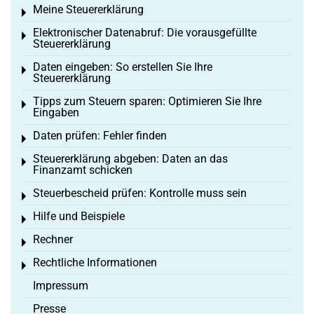
Meine Steuererklärung
Toggle menu
Elektronischer Datenabruf: Die vorausgefüllte
Toggle menu
Steuererklärung
Daten eingeben: So erstellen Sie Ihre
Toggle menu
Steuererklärung
Tipps zum Steuern sparen: Optimieren Sie Ihre
Toggle menu
Eingaben
Daten prüfen: Fehler finden
Toggle menu
Steuererklärung abgeben: Daten an das
Toggle menu
Finanzamt schicken
Steuerbescheid prüfen: Kontrolle muss sein
Toggle menu
Hilfe und Beispiele
Toggle menu
Rechner
Toggle menu
Rechtliche Informationen
Toggle menu
Impressum
Presse