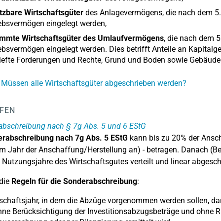
tzbare Wirtschaftsgüter
des Anlagevermögens, die nach dem 5.5.
ebsvermögen eingelegt werden,
immte Wirtschaftsgüter des Umlaufvermögens
, die nach dem 5
ebsvermögen eingelegt werden. Dies betrifft Anteile an Kapitalg
riefte Forderungen und Rechte, Grund und Boden sowie Gebäud
 Müssen alle Wirtschaftsgüter abgeschrieben werden?
LFEN
abschreibung nach § 7g Abs. 5 und 6 EStG
rabschreibung nach 7g Abs. 5 EStG
kann bis zu 20% der Anscha
m Jahr der Anschaffung/Herstellung an) - betragen. Danach (Beg
n Nutzungsjahre des Wirtschaftsgutes verteilt und linear abgesch
die
Regeln für die Sonderabschreibung
:
schaftsjahr, in dem die Abzüge vorgenommen werden sollen, dar
ne Berücksichtigung der Investitionsabzugsbeträge und ohne R