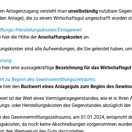
g
nem Anlagenzugang versteht man
unselbständig
nutzbare Gegens
en Anlage), die zu einem Wirtschaftsgut angeschafft worden si
fungs-/Herstellungskosten/Einlagewert
 hier die Höhe der
Anschaffungskosten
an.
ngskosten sind alle Aufwendungen, die Sie geleistet haben, um 
hnung
 hier eine aussagekräftige
Bezeichnung für das Wirtschaftsgut
rt zu Beginn des Gewinnermittlungszeitraums
e hier den
Buchwert eines Anlageguts zum Beginn des Gewinn
ert ist der Wert eines Vermögensgegenstandes, wie er in Ihren A
ngs- oder Herstellungskosten des Gegenstandes abzüglich der 
 des Gewinnermittlungszeitraums, am 01.01.2024, entspricht de
ungskosten, da noch keine Abschreibungen vorgenommen wurden
 um den Wertverlust des Guts darzustellen.