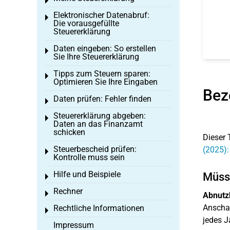
Toggle menu
Elektronischer Datenabruf:
Toggle menu
Die vorausgefüllte
Steuererklärung
Daten eingeben: So erstellen
Toggle menu
Sie Ihre Steuererklärung
Tipps zum Steuern sparen:
Toggle menu
Optimieren Sie Ihre Eingaben
Bez
Daten prüfen: Fehler finden
Toggle menu
Steuererklärung abgeben:
Toggle menu
Daten an das Finanzamt
schicken
Dieser 
Steuerbescheid prüfen:
(2025)
Toggle menu
Kontrolle muss sein
Hilfe und Beispiele
Müsse
Toggle menu
Rechner
Toggle menu
Abnutz
Anschaf
Rechtliche Informationen
Toggle menu
jedes J
Impressum