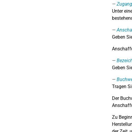
Zugan
Unter ei
bestehend
Anschaf
Geben Sie
Anschaffu
Bezeic
Geben Sie
Buchwe
Tragen Si
Der Buchw
Anschaffu
Zu Beginn
Herstell
der Zeit,