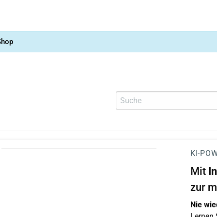
Shop
KI-POW
Mit
I
zur m
Nie wie
Lernen S