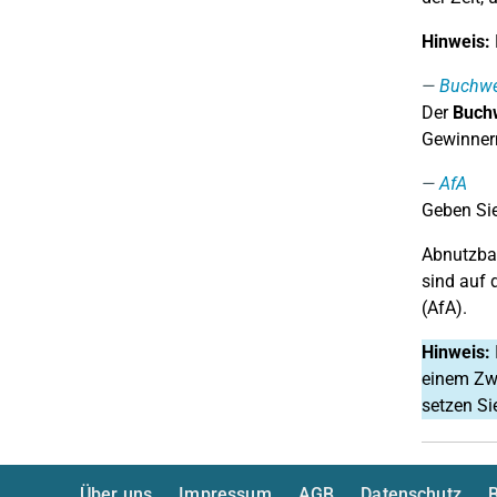
Hinweis:
Buchwe
Der
Buchw
Gewinner
AfA
Geben Sie
Abnutzbar
sind auf 
(AfA).
Hinweis:
einem Zwö
setzen Si
Über uns
Impressum
AGB
Datenschutz
B