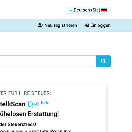
Deutsch (Sie)
Neu registrieren
Einloggen
ER FÜR IHRE STEUER:
beta
ntelliScan
KI
ühelosen Erstattung!
der Steuerstress!
ie hier, wie Sie mit
IntelliScan
Ihre