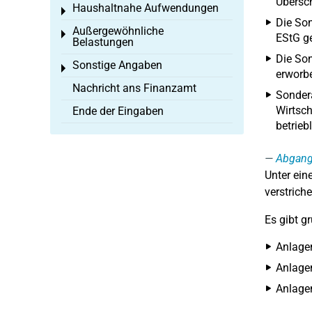
Übersch
Haushaltnahe Aufwendungen
Toggle menu
Die So
Außergewöhnliche
Toggle menu
EStG g
Belastungen
Die Son
Sonstige Angaben
Toggle menu
erworbe
Nachricht ans Finanzamt
Sondera
Wirtsch
Ende der Eingaben
betrieb
Abgan
Unter ei
verstriche
Es gibt g
Anlage
Anlagen
Anlage