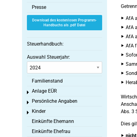
Getren
Presse
AfA a
Download des kostenlosen Programm-
Handbuchs als .pdf Datei
AfA a
AfA a
Steuerhandbuch:
AfA f
Sofor
Auswahl Steuerjahr:
Samme
Sond
Familienstand
Hera
Anlage EÜR
Toggle menu
Wirtsch
Persönliche Angaben
Toggle menu
Anschaf
Kinder
Abs. 3 
Toggle menu
Einkünfte Ehemann
Dies gil
Einkünfte Ehefrau
nicht