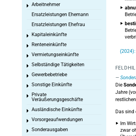
Arbeitnehmer
Toggle menu
abnu
Ersatzleistungen Ehemann
Betri
best
Ersatzleistungen Ehefrau
Betri
Kapitaleinkünfte
Toggle menu
verb
Renteneinkünfte
Toggle menu
(2024):
Vermietungseinkünfte
Toggle menu
Selbständige Tätigkeiten
Toggle menu
FELDHI
Gewerbebetriebe
Toggle menu
Sonder
Sonstige Einkünfte
Die
Sonde
Toggle menu
Jahre (vo
Private
Toggle menu
Veräußerungsgeschäfte
restliche
Ausländische Einkünfte
Toggle menu
Das sind 
Vorsorgeaufwendungen
Toggle menu
Im Wirt
Sonderausgaben
zwar oh
Toggle menu