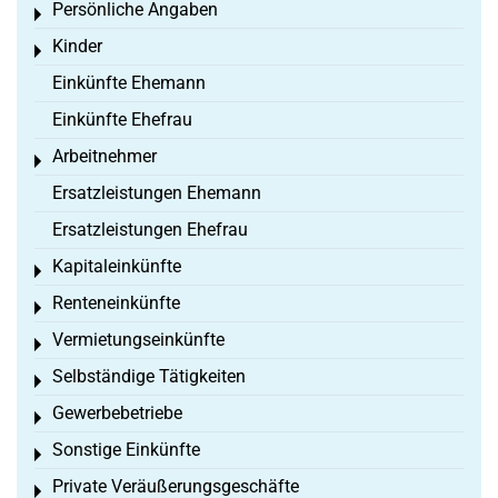
Persönliche Angaben
Toggle menu
Kinder
Toggle menu
Einkünfte Ehemann
Einkünfte Ehefrau
Arbeitnehmer
Toggle menu
Ersatzleistungen Ehemann
Ersatzleistungen Ehefrau
Kapitaleinkünfte
Toggle menu
Renteneinkünfte
Toggle menu
Vermietungseinkünfte
Toggle menu
Selbständige Tätigkeiten
Toggle menu
Gewerbebetriebe
Toggle menu
Sonstige Einkünfte
Toggle menu
Private Veräußerungsgeschäfte
Toggle menu