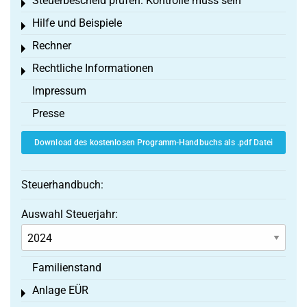
Steuerbescheid prüfen: Kontrolle muss sein
Toggle menu
Hilfe und Beispiele
Toggle menu
Rechner
Toggle menu
Rechtliche Informationen
Toggle menu
Impressum
Presse
Download des kostenlosen Programm-Handbuchs als .pdf Datei
Steuerhandbuch:
Auswahl Steuerjahr:
Familienstand
Anlage EÜR
Toggle menu