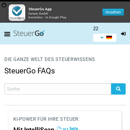
×
SteuerGo App
Ansehen
forium GmbH
kostenlos - In Google Play
22
DIE GANZE WELT DES STEUERWISSENS
SteuerGo FAQs
KI-POWER FÜR IHRE STEUER:
beta
Mit
IntelliScan