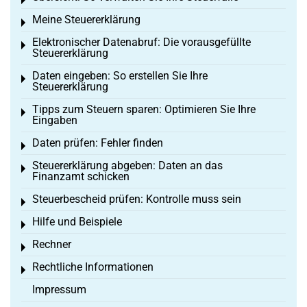
Toggle menu
Meine Steuererklärung
Toggle menu
Elektronischer Datenabruf: Die vorausgefüllte
Toggle menu
Steuererklärung
Daten eingeben: So erstellen Sie Ihre
Toggle menu
Steuererklärung
Tipps zum Steuern sparen: Optimieren Sie Ihre
Toggle menu
Eingaben
Daten prüfen: Fehler finden
Toggle menu
Steuererklärung abgeben: Daten an das
Toggle menu
Finanzamt schicken
Steuerbescheid prüfen: Kontrolle muss sein
Toggle menu
Hilfe und Beispiele
Toggle menu
Rechner
Toggle menu
Rechtliche Informationen
Toggle menu
Impressum