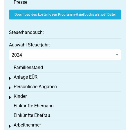
Presse
Download des kostenlosen Programm-Handbuchs als .pdf Datei
Steuerhandbuch:
Auswahl Steuerjahr:
Familienstand
Anlage EÜR
Toggle menu
Persönliche Angaben
Toggle menu
Kinder
Toggle menu
Einkünfte Ehemann
Einkünfte Ehefrau
Arbeitnehmer
Toggle menu