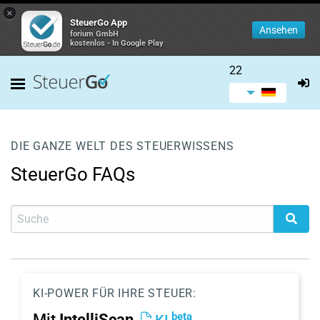
×
SteuerGo App
Ansehen
forium GmbH
kostenlos - In Google Play
22
DIE GANZE WELT DES STEUERWISSENS
SteuerGo FAQs
KI-POWER FÜR IHRE STEUER:
beta
Mit
IntelliScan