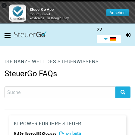
×
SteuerGo App
Ansehen
forium GmbH
kostenlos - In Google Play
22
DIE GANZE WELT DES STEUERWISSENS
SteuerGo FAQs
KI-POWER FÜR IHRE STEUER:
beta
Mit
IntelliScan