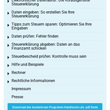
Elektronischer Datenabruf: Die vorausgefüllte
Toggle menu
Steuererklärung
Daten eingeben: So erstellen Sie Ihre
Toggle menu
Steuererklärung
Tipps zum Steuern sparen: Optimieren Sie Ihre
Toggle menu
Eingaben
Daten prüfen: Fehler finden
Toggle menu
Steuererklärung abgeben: Daten an das
Toggle menu
Finanzamt schicken
Steuerbescheid prüfen: Kontrolle muss sein
Toggle menu
Hilfe und Beispiele
Toggle menu
Rechner
Toggle menu
Rechtliche Informationen
Toggle menu
Impressum
Presse
Download des kostenlosen Programm-Handbuchs als .pdf Datei