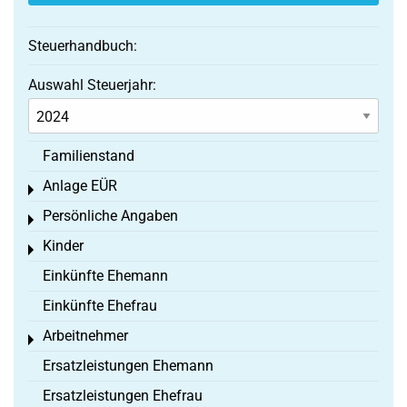
Steuerhandbuch:
Auswahl Steuerjahr:
Familienstand
Anlage EÜR
Toggle menu
Persönliche Angaben
Toggle menu
Kinder
Toggle menu
Einkünfte Ehemann
Einkünfte Ehefrau
Arbeitnehmer
Toggle menu
Ersatzleistungen Ehemann
Ersatzleistungen Ehefrau