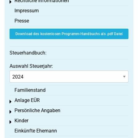
Rechtliche Informationen
Toggle menu
Impressum
Presse
Download des kostenlosen Programm-Handbuchs als .pdf Datei
Steuerhandbuch:
Auswahl Steuerjahr:
Familienstand
Anlage EÜR
Toggle menu
Persönliche Angaben
Toggle menu
Kinder
Toggle menu
Einkünfte Ehemann