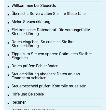
Willkommen bei SteuerGo
Toggle menu
Übersicht: So verwalten Sie Ihre Steuerfälle
Toggle menu
Meine Steuererklärung
Toggle menu
Elektronischer Datenabruf: Die vorausgefüllte
Toggle menu
Steuererklärung
Daten eingeben: So erstellen Sie Ihre
Toggle menu
Steuererklärung
Tipps zum Steuern sparen: Optimieren Sie Ihre
Toggle menu
Eingaben
Daten prüfen: Fehler finden
Toggle menu
Steuererklärung abgeben: Daten an das
Toggle menu
Finanzamt schicken
Steuerbescheid prüfen: Kontrolle muss sein
Toggle menu
Hilfe und Beispiele
Toggle menu
Rechner
Toggle menu