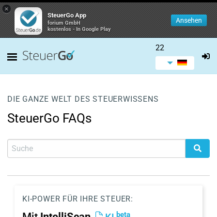
×
SteuerGo App
Ansehen
forium GmbH
kostenlos - In Google Play
22
DIE GANZE WELT DES STEUERWISSENS
SteuerGo FAQs
KI-POWER FÜR IHRE STEUER:
beta
Mit
IntelliScan