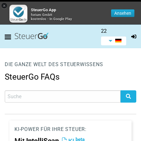
×
SteuerGo App
Ansehen
forium GmbH
kostenlos - In Google Play
22
DIE GANZE WELT DES STEUERWISSENS
SteuerGo FAQs
KI-POWER FÜR IHRE STEUER:
beta
Mit
IntelliScan