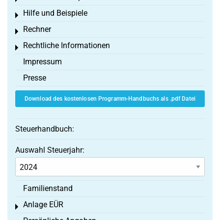
Hilfe und Beispiele
Toggle menu
Rechner
Toggle menu
Rechtliche Informationen
Toggle menu
Impressum
Presse
Download des kostenlosen Programm-Handbuchs als .pdf Datei
Steuerhandbuch:
Auswahl Steuerjahr:
Familienstand
Anlage EÜR
Toggle menu