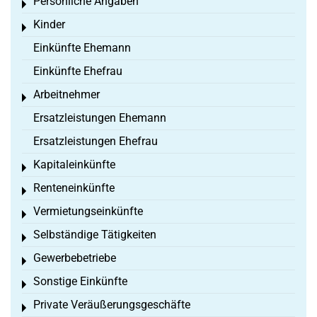
Persönliche Angaben
Toggle menu
Kinder
Toggle menu
Einkünfte Ehemann
Einkünfte Ehefrau
Arbeitnehmer
Toggle menu
Ersatzleistungen Ehemann
Ersatzleistungen Ehefrau
Kapitaleinkünfte
Toggle menu
Renteneinkünfte
Toggle menu
Vermietungseinkünfte
Toggle menu
Selbständige Tätigkeiten
Toggle menu
Gewerbebetriebe
Toggle menu
Sonstige Einkünfte
Toggle menu
Private Veräußerungsgeschäfte
Toggle menu