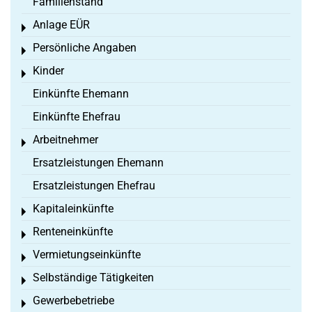
Familienstand
Anlage EÜR
Toggle menu
Persönliche Angaben
Toggle menu
Kinder
Toggle menu
Einkünfte Ehemann
Einkünfte Ehefrau
Arbeitnehmer
Toggle menu
Ersatzleistungen Ehemann
Ersatzleistungen Ehefrau
Kapitaleinkünfte
Toggle menu
Renteneinkünfte
Toggle menu
Vermietungseinkünfte
Toggle menu
Selbständige Tätigkeiten
Toggle menu
Gewerbebetriebe
Toggle menu