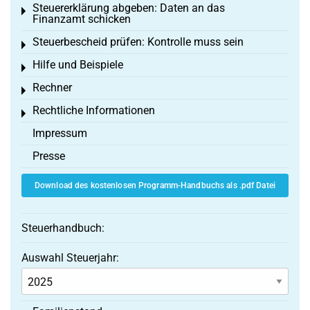
Steuererklärung abgeben: Daten an das
Toggle menu
Finanzamt schicken
Steuerbescheid prüfen: Kontrolle muss sein
Toggle menu
Hilfe und Beispiele
Toggle menu
Rechner
Toggle menu
Rechtliche Informationen
Toggle menu
Impressum
Presse
Download des kostenlosen Programm-Handbuchs als .pdf Datei
Steuerhandbuch:
Auswahl Steuerjahr: