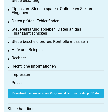
Steuererklärung
Tipps zum Steuern sparen: Optimieren Sie Ihre
Toggle menu
Eingaben
Daten prüfen: Fehler finden
Toggle menu
Steuererklärung abgeben: Daten an das
Toggle menu
Finanzamt schicken
Steuerbescheid prüfen: Kontrolle muss sein
Toggle menu
Hilfe und Beispiele
Toggle menu
Rechner
Toggle menu
Rechtliche Informationen
Toggle menu
Impressum
Presse
Download des kostenlosen Programm-Handbuchs als .pdf Datei
Steuerhandbuch: