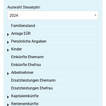
Auswahl Steuerjahr:
Familienstand
Anlage EÜR
Toggle menu
Persönliche Angaben
Toggle menu
Kinder
Toggle menu
Einkünfte Ehemann
Einkünfte Ehefrau
Arbeitnehmer
Toggle menu
Ersatzleistungen Ehemann
Ersatzleistungen Ehefrau
Kapitaleinkünfte
Toggle menu
Renteneinkünfte
Toggle menu