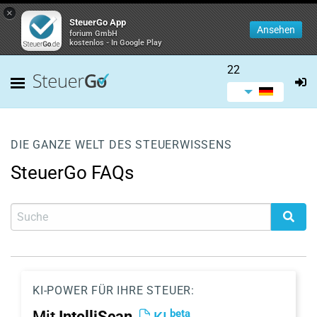
×
SteuerGo App
Ansehen
forium GmbH
kostenlos - In Google Play
22
DIE GANZE WELT DES STEUERWISSENS
SteuerGo FAQs
KI-POWER FÜR IHRE STEUER:
beta
Mit
IntelliScan