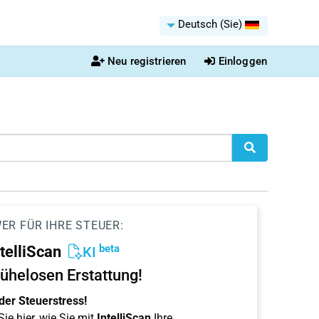
Deutsch (Sie)
Neu registrieren
Einloggen
ER FÜR IHRE STEUER:
beta
ntelliScan
KI
ühelosen Erstattung!
der Steuerstress!
ie hier, wie Sie mit
IntelliScan
Ihre