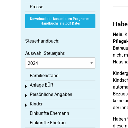
Presse
Download des kostenlosen Programm-
Habe 
Handbuchs als .pdf Datei
Nein
. 
Steuerhandbuch:
Pflege
Betreuu
Auswahl Steuerjahr:
nicht m
Haushal
Kinderg
Familienstand
Kindsch
Anlage EÜR
Toggle menu
automat
Bezugsp
Persönliche Angaben
Toggle menu
keine a
Kinder
Toggle menu
der ihn
Einkünfte Ehemann
Haben S
Einkünfte Ehefrau
diesem 