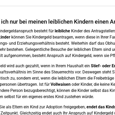
ich nur bei meinen leiblichen Kindern einen 
Kindergeldanspruch besteht für
leibliche
Kinder des Antragstelle
kinder
können Sie Kindergeld beantragen, wenn diese in Ihrer Fam
ngs- und Erziehungsverhältnis besteht. Weiterhin darf das Obhuts
ehr bestehen. Gelegentliche Besuche der leiblichen Eltern sind 
t aufgenommen, besteht Anspruch auf Kindergeld, wenn sie Pfl
eld wird auch gezahlt, wenn in Ihrem Haushalt ein
Stief- oder E
aftsverhältnis im Sinne des Steuerrechts vor. Deswegen steht Sti
isch zu, sondern erst, wenn die leiblichen Eltern die Freibeträge
ersonen übertragen. Ist für
Vollwaisen
oder Kinder, die keine Ke
ndere Person bezugsberechtigt, können die Kinder selbst das K
en selbst für ein eigenes erstes Kind zustehen würde.
ie als Eltern ein Kind zur Adoption freigegeben,
endet das Kind
Zeitpunkt. Gleichzeitig endet auch Ihr Anspruch auf Kindergeld u