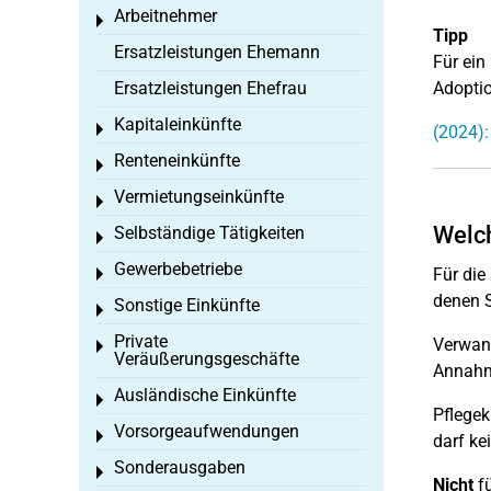
Arbeitnehmer
Toggle menu
Tipp
Ersatzleistungen Ehemann
Für ein
Ersatzleistungen Ehefrau
Adoptio
Kapitaleinkünfte
Toggle menu
(2024):
Renteneinkünfte
Toggle menu
Vermietungseinkünfte
Toggle menu
Welch
Selbständige Tätigkeiten
Toggle menu
Gewerbebetriebe
Für die
Toggle menu
denen S
Sonstige Einkünfte
Toggle menu
Private
Verwand
Toggle menu
Veräußerungsgeschäfte
Annahme
Ausländische Einkünfte
Toggle menu
Pflegek
Vorsorgeaufwendungen
Toggle menu
darf ke
Sonderausgaben
Toggle menu
Nicht
fü