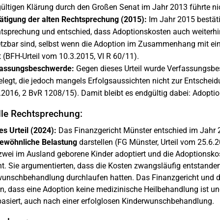
ültigen Klärung durch den Großen Senat im Jahr 2013 führte ni
ätigung der alten Rechtsprechung (2015):
Im Jahr 2015 bestäti
tsprechung und entschied, dass Adoptionskosten auch weiterhi
tzbar sind, selbst wenn die Adoption im Zusammenhang mit einer
t (BFH-Urteil vom 10.3.2015, VI R 60/11).
assungsbeschwerde:
Gegen dieses Urteil wurde Verfassungsb
elegt, die jedoch mangels Erfolgsaussichten nicht zur Entsc
.2016, 2 BvR 1208/15). Damit bleibt es endgültig dabei: Adoptio
lle Rechtsprechung:
es Urteil (2024):
Das Finanzgericht Münster entschied im Jahr 
ewöhnliche Belastung
darstellen (FG Münster, Urteil vom 25.6.2
zwei im Ausland geborene Kinder adoptiert und die Adoptionsk
. Sie argumentierten, dass die Kosten zwangsläufig entstanden s
unschbehandlung durchlaufen hatten. Das Finanzgericht und d
n, dass eine Adoption keine medizinische Heilbehandlung ist un
basiert, auch nach einer erfolglosen Kinderwunschbehandlung.