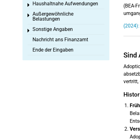
Haushaltnahe Aufwendungen
Toggle menu
(BEA-Fr
umgang
Außergewöhnliche
Toggle menu
Belastungen
(2024):
Sonstige Angaben
Toggle menu
Nachricht ans Finanzamt
Ende der Eingaben
Sind 
Adoptio
absetzb
vertrit
Histo
Früh
Bela
Ents
Vers
Adop