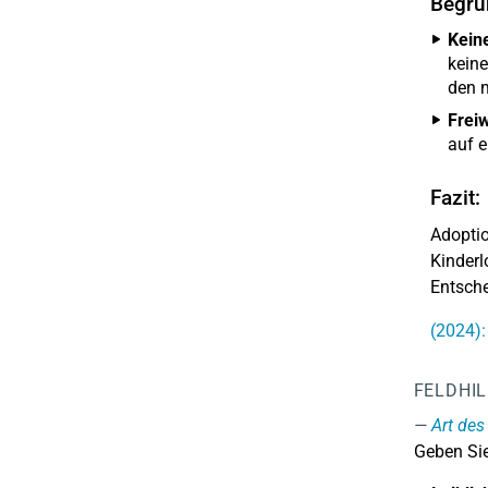
Begrü
Kein
keine
den m
Freiw
auf e
Fazit:
Adoptio
Kinderl
Entsche
(2024):
FELDHI
Art des
Geben Sie