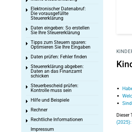
Toggle menu
Elektronischer Datenabruf:
Toggle menu
Die vorausgefüllte
Steuererklärung
Daten eingeben: So erstellen
Toggle menu
Sie Ihre Steuererklärung
Tipps zum Steuern sparen:
Toggle menu
Optimieren Sie Ihre Eingaben
KINDE
Daten prüfen: Fehler finden
Toggle menu
Kin
Steuererklärung abgeben:
Toggle menu
Daten an das Finanzamt
schicken
Steuerbescheid prüfen:
Toggle menu
Habe
Kontrolle muss sein
Welc
Hilfe und Beispiele
Toggle menu
Sind
Rechner
Toggle menu
Dieser 
Rechtliche Informationen
Toggle menu
(2025):
Impressum