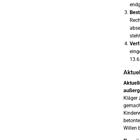
endg
Best
Rech
abse
steh
Verf
eing
13.6
Aktue
Aktuell
außerg
Kläger 
gemacht
Kinderw
betonte
Willen 