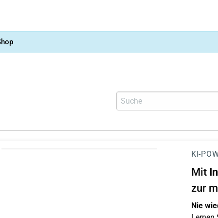
Shop
KI-POW
Mit
I
zur m
Nie wie
Lernen S