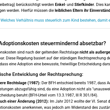
eibetrag) berücksichtigt werden
Enkel
- und
Stiefkinder
. Dies k
en werden. Hierfür müssen die
leiblichen Eltern ihr Einverstän
 Welches Verhältnis muss steuerlich zum Kind bestehen, damit e
Adoptionskosten steuermindernd absetzbar?
nskosten sind nach der geltenden Rechtslage
nicht als außerg
ar. Diese Regelung basiert auf der ständigen Rechtsprechung 
t, dass eine Adoption eine bewusste, freiwillige Entscheidung dar
rische Entwicklung der Rechtsprechung:
ere Rechtslage (1987):
Der BFH entschied bereits 1987, dass A
stungen abzugsfähig sind, da eine Adoption nicht als "unausweichl
cheidung beruht (BFH-Urteil vom 13.3.1987, III R 301/84).
uch einer Änderung (2012):
Im Jahr 2012 wollte der VI. Senat
tionskosten anerkennen, was jedoch am Widerstand des zuständig