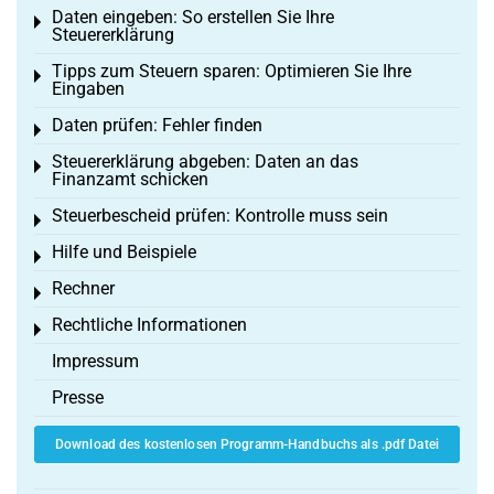
Daten eingeben: So erstellen Sie Ihre
Toggle menu
Steuererklärung
Tipps zum Steuern sparen: Optimieren Sie Ihre
Toggle menu
Eingaben
Daten prüfen: Fehler finden
Toggle menu
Steuererklärung abgeben: Daten an das
Toggle menu
Finanzamt schicken
Steuerbescheid prüfen: Kontrolle muss sein
Toggle menu
Hilfe und Beispiele
Toggle menu
Rechner
Toggle menu
Rechtliche Informationen
Toggle menu
Impressum
Presse
Download des kostenlosen Programm-Handbuchs als .pdf Datei