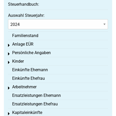
Steuerhandbuch:
Auswahl Steuerjahr:
Familienstand
Anlage EÜR
Toggle menu
Persönliche Angaben
Toggle menu
Kinder
Toggle menu
Einkünfte Ehemann
Einkünfte Ehefrau
Arbeitnehmer
Toggle menu
Ersatzleistungen Ehemann
Ersatzleistungen Ehefrau
Kapitaleinkünfte
Toggle menu