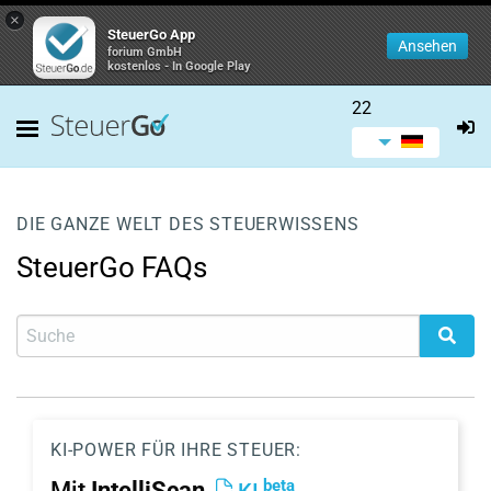
×
SteuerGo App
Ansehen
forium GmbH
kostenlos - In Google Play
22
DIE GANZE WELT DES STEUERWISSENS
SteuerGo FAQs
KI-POWER FÜR IHRE STEUER:
beta
Mit
IntelliScan