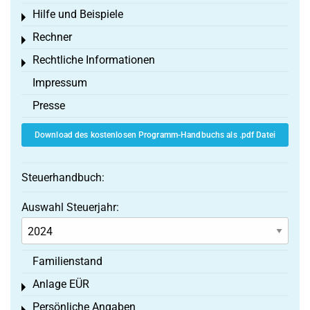
Hilfe und Beispiele
Toggle menu
Rechner
Toggle menu
Rechtliche Informationen
Toggle menu
Impressum
Presse
Download des kostenlosen Programm-Handbuchs als .pdf Datei
Steuerhandbuch:
Auswahl Steuerjahr:
Familienstand
Anlage EÜR
Toggle menu
Persönliche Angaben