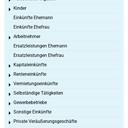
Toggle menu
Kinder
Toggle menu
Einkünfte Ehemann
Einkünfte Ehefrau
Arbeitnehmer
Toggle menu
Ersatzleistungen Ehemann
Ersatzleistungen Ehefrau
Kapitaleinkünfte
Toggle menu
Renteneinkünfte
Toggle menu
Vermietungseinkünfte
Toggle menu
Selbständige Tätigkeiten
Toggle menu
Gewerbebetriebe
Toggle menu
Sonstige Einkünfte
Toggle menu
Private Veräußerungsgeschäfte
Toggle menu