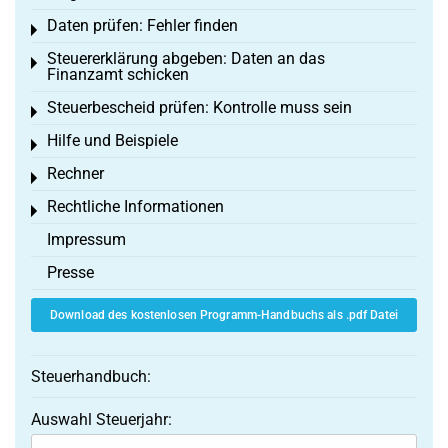
Daten prüfen: Fehler finden
Toggle menu
Steuererklärung abgeben: Daten an das
Toggle menu
Finanzamt schicken
Steuerbescheid prüfen: Kontrolle muss sein
Toggle menu
Hilfe und Beispiele
Toggle menu
Rechner
Toggle menu
Rechtliche Informationen
Toggle menu
Impressum
Presse
Download des kostenlosen Programm-Handbuchs als .pdf Datei
Steuerhandbuch:
Auswahl Steuerjahr: