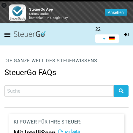
×
SteuerGo App
Ansehen
forium GmbH
kostenlos - In Google Play
22
DIE GANZE WELT DES STEUERWISSENS
SteuerGo FAQs
KI-POWER FÜR IHRE STEUER:
beta
Mit
IntelliScan