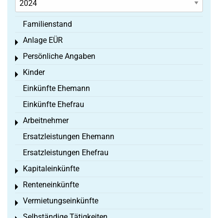
Familienstand
Anlage EÜR
Toggle menu
Persönliche Angaben
Toggle menu
Kinder
Toggle menu
Einkünfte Ehemann
Einkünfte Ehefrau
Arbeitnehmer
Toggle menu
Ersatzleistungen Ehemann
Ersatzleistungen Ehefrau
Kapitaleinkünfte
Toggle menu
Renteneinkünfte
Toggle menu
Vermietungseinkünfte
Toggle menu
Selbständige Tätigkeiten