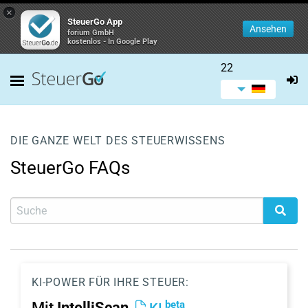
×
SteuerGo App
Ansehen
forium GmbH
kostenlos - In Google Play
22
DIE GANZE WELT DES STEUERWISSENS
SteuerGo FAQs
KI-POWER FÜR IHRE STEUER:
beta
Mit
IntelliScan