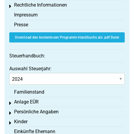
Rechtliche Informationen
Toggle menu
Impressum
Presse
Download des kostenlosen Programm-Handbuchs als .pdf Datei
Steuerhandbuch:
Auswahl Steuerjahr:
Familienstand
Anlage EÜR
Toggle menu
Persönliche Angaben
Toggle menu
Kinder
Toggle menu
Einkünfte Ehemann