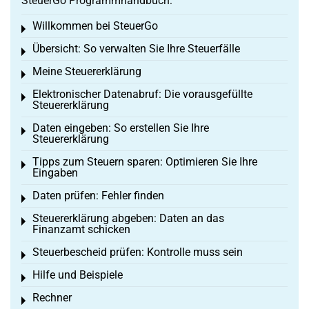
SteuerGo Programmhandbuch:
Willkommen bei SteuerGo
Toggle menu
Übersicht: So verwalten Sie Ihre Steuerfälle
Toggle menu
Meine Steuererklärung
Toggle menu
Elektronischer Datenabruf: Die vorausgefüllte
Toggle menu
Steuererklärung
Daten eingeben: So erstellen Sie Ihre
Toggle menu
Steuererklärung
Tipps zum Steuern sparen: Optimieren Sie Ihre
Toggle menu
Eingaben
Daten prüfen: Fehler finden
Toggle menu
Steuererklärung abgeben: Daten an das
Toggle menu
Finanzamt schicken
Steuerbescheid prüfen: Kontrolle muss sein
Toggle menu
Hilfe und Beispiele
Toggle menu
Rechner
Toggle menu