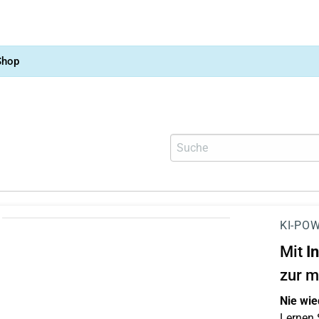
Shop
KI-POW
Mit
I
zur m
Nie wie
Lernen S