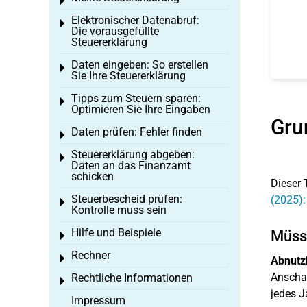
Toggle menu
Elektronischer Datenabruf:
Toggle menu
Die vorausgefüllte
Steuererklärung
Daten eingeben: So erstellen
Toggle menu
Sie Ihre Steuererklärung
Tipps zum Steuern sparen:
Toggle menu
Optimieren Sie Ihre Eingaben
Gru
Daten prüfen: Fehler finden
Toggle menu
Steuererklärung abgeben:
Toggle menu
Daten an das Finanzamt
schicken
Dieser 
Steuerbescheid prüfen:
(2025):
Toggle menu
Kontrolle muss sein
Hilfe und Beispiele
Müsse
Toggle menu
Rechner
Toggle menu
Abnutz
Anschaf
Rechtliche Informationen
Toggle menu
jedes J
Impressum