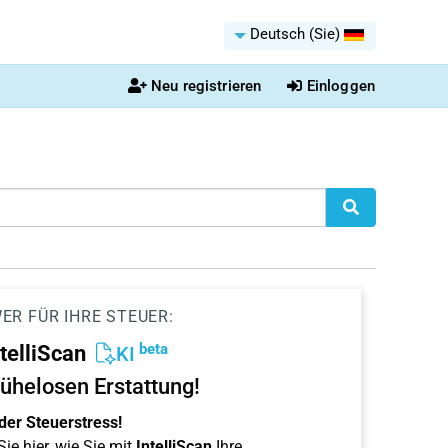
Deutsch (Sie)
Neu registrieren
Einloggen
ER FÜR IHRE STEUER:
beta
ntelliScan
KI
ühelosen Erstattung!
der Steuerstress!
ie hier, wie Sie mit
IntelliScan
Ihre