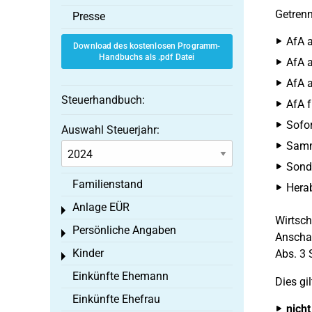
Getren
Presse
AfA a
Download des kostenlosen Programm-
Handbuchs als .pdf Datei
AfA a
AfA a
Steuerhandbuch:
AfA f
Sofor
Auswahl Steuerjahr:
Samme
Sond
Familienstand
Hera
Anlage EÜR
Toggle menu
Wirtsch
Persönliche Angaben
Toggle menu
Anschaf
Kinder
Abs. 3 
Toggle menu
Einkünfte Ehemann
Dies gil
Einkünfte Ehefrau
nicht