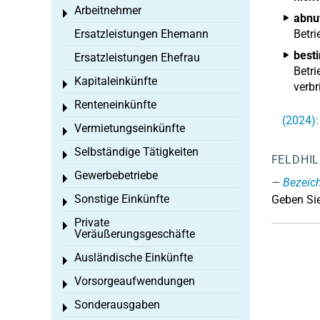
Arbeitnehmer
Toggle menu
abnu
Ersatzleistungen Ehemann
Betri
best
Ersatzleistungen Ehefrau
Betri
Kapitaleinkünfte
Toggle menu
verb
Renteneinkünfte
Toggle menu
(2024):
Vermietungseinkünfte
Toggle menu
Selbständige Tätigkeiten
Toggle menu
FELDHI
Gewerbebetriebe
Toggle menu
Bezeic
Sonstige Einkünfte
Geben Sie
Toggle menu
Private
Toggle menu
Veräußerungsgeschäfte
Ausländische Einkünfte
Toggle menu
Vorsorgeaufwendungen
Toggle menu
Sonderausgaben
Toggle menu