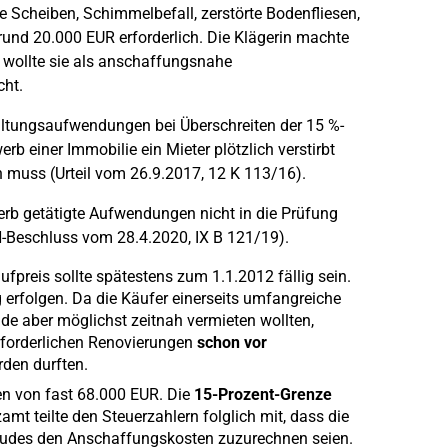
 Scheiben, Schimmelbefall, zerstörte Bodenfliesen,
und 20.000 EUR erforderlich. Die Klägerin machte
 wollte sie als anschaffungsnahe
cht.
altungsaufwendungen bei Überschreiten der 15 %-
b einer Immobilie ein Mieter plötzlich verstirbt
muss (Urteil vom 26.9.2017, 12 K 113/16).
erb getätigte Aufwendungen nicht in die Prüfung
H-Beschluss vom 28.4.2020, IX B 121/19).
fpreis sollte spätestens zum 1.1.2012 fällig sein.
 erfolgen. Da die Käufer einerseits umfangreiche
aber möglichst zeitnah vermieten wollten,
erforderlichen Renovierungen
schon vor
den durften.
n von fast 68.000 EUR. Die
15-Prozent-Grenze
t teilte den Steuerzahlern folglich mit, dass die
udes den Anschaffungskosten zuzurechnen seien.