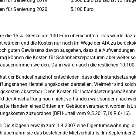
en für Sanierung 2019: 5.000 Euro (zunächst voll abge
en für Sanierung 2020: 5.100 Euro
re die 15-% -Grenze um 100 Euro überschritten. Das würde dazu
t würden und die Kosten nur noch im Wege der AfA zu berücksic
ch guten Gewissens davon ausgehen, dass die Aufwendungen fü
rag können die Kosten für Schönheitsreparaturen aber weiter s
ausgenommen werden. Dann wären auch die restlichen 10.100 E
 hat der Bundesfinanzhof entschieden, dass die Instandsetzungko
fungsnahen Herstellungskosten darstellen. Vielmehr sind solch
gskosten absetzbar. Denn Kosten für Instandsetzungsmaßnahme
kt der Anschaffung noch nicht vorhanden war, sondern nachweis
afte Handeln eines Dritten am Gebäude verursacht worden ist,
lungskosten zuzuordnen (BFH-Urteil vom 9.5.2017, IX R 6/16).
:
Die Klägerin erwarb zum 1.4.2007 eine Eigentumswohnung, die
h übernahm sie das bestehende Mietverhältnis. Im September 20