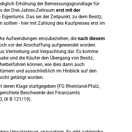
 lediglich Erhöhung der Bemessungsgrundlage für
s der Drei-Jahres-Zeitraum
erst mit der
 Eigentums. Das sei der Zeitpunkt, zu dem Besitz,
sollten - hier mit Zahlung des Kaufpreises erst im
lche Aufwendungen einzubeziehen, die
nach diesem
jedoch vor der Anschaffung aufgewendet worden.
us Vermietung und Verpachtung dar. Es komme
n habe und die Käufer den Übergang von Besitz,
 herbeiführen können, wie dies dann auch
ntümern und ausschließlich im Hinblick auf den
cht getätigt worden.
at deren Klage stattgegeben (FG Rheinland-Pfalz,
 gerichtete Beschwerde des Finanzamts
, IX B 121/19).
hne Umsatzsteuer, anzusetzen. Es gibt zahlreiche