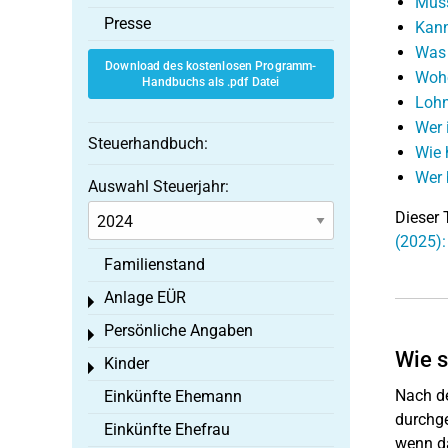
Muss
Presse
Kann
Was 
Download des kostenlosen Programm-
Wohe
Handbuchs als .pdf Datei
Lohn
Wer 
Steuerhandbuch:
Wie 
Wer 
Auswahl Steuerjahr:
Dieser 
(2025):
Familienstand
Anlage EÜR
Toggle menu
Persönliche Angaben
Toggle menu
Wie s
Kinder
Toggle menu
Nach d
Einkünfte Ehemann
durchge
Einkünfte Ehefrau
wenn da