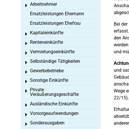
Arbeitnehmer
Anschaf
Toggle menu
abgesch
Ersatzleistungen Ehemann
Ersatzleistungen Ehefrau
Bei der
erfasst
Kapitaleinkünfte
Toggle menu
den Ans
Renteneinkünfte
Toggle menu
werden 
Vermietungseinkünfte
und müs
Toggle menu
Selbständige Tätigkeiten
Toggle menu
Achtun
und sa
Gewerbebetriebe
Toggle menu
Gebäude
Sonstige Einkünfte
Toggle menu
anschaf
Private
Wege ei
Toggle menu
Veräußerungsgeschäfte
22/15).
Ausländische Einkünfte
Toggle menu
Erhaltu
Vorsorgeaufwendungen
Toggle menu
absetzb
Sonderausgaben
andere
Toggle menu