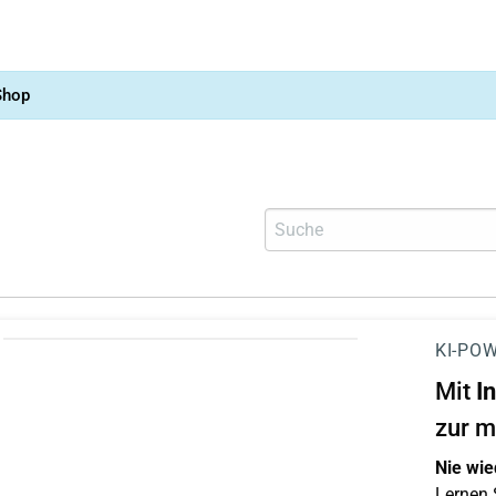
Shop
KI-POW
Mit
I
zur m
Nie wie
Lernen S