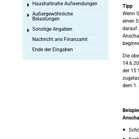
Haushaltnahe Aufwendungen
Toggle menu
Tipp
Wenn Si
Außergewöhnliche
Toggle menu
Belastungen
einen S
darauf 
Sonstige Angaben
Toggle menu
Anschaf
Nachricht ans Finanzamt
beginn
Ende der Eingaben
Die obe
14.6.20
der 15 
zugelas
dem 1. 
Beispie
Anscha
Schö