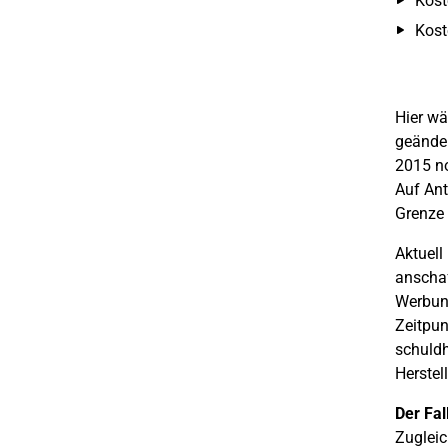
Kost
Kost
Hier wä
geänder
2015 no
Auf Ant
Grenze 
Aktuell
anschaf
Werbun
Zeitpun
schuldh
Herstel
Der Fall
Zugleic