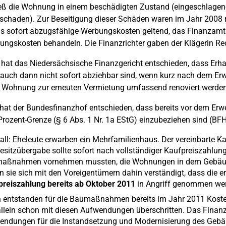
ieß die Wohnung in einem beschädigten Zustand (eingeschlagene
chaden). Zur Beseitigung dieser Schäden waren im Jahr 2008 r
ls sofort abzugsfähige Werbungskosten geltend, das Finanzamt
lungskosten behandeln. Die Finanzrichter gaben der Klägerin Re
hat das Niedersächsische Finanzgericht entschieden, dass Erh
auch dann nicht sofort abziehbar sind, wenn kurz nach dem Erwer
 Wohnung zur erneuten Vermietung umfassend renoviert werden 
 hat der Bundesfinanzhof entschieden, dass bereits vor dem Erw
Prozent-Grenze (§ 6 Abs. 1 Nr. 1a EStG) einzubeziehen sind (BF
all: Eheleute erwarben ein Mehrfamilienhaus. Der vereinbarte Kau
esitzübergabe sollte sofort nach vollständiger Kaufpreiszahlung
aßnahmen vornehmen mussten, die Wohnungen in dem Gebäude 
n sie sich mit den Voreigentümern dahin verständigt, dass die 
preiszahlung bereits ab Oktober 2011
in Angriff genommen wer
n entstanden für die Baumaßnahmen bereits im Jahr 2011 Koste
llein schon mit diesen Aufwendungen überschritten. Das Finanzam
endungen für die Instandsetzung und Modernisierung des Gebä