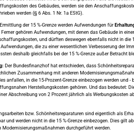
fungskosten des Gebäudes, werden sie den Anschaffungskosten
rieben werden (§ 6 Abs. 1 Nr. 1a EStG).
 Ermittlung der 15 %-Grenze werden Aufwendungen für
Erhaltun
. Ferner gehören Aufwendungen, mit denen das Gebäude in einen 
chaffungskosten, und dürften deswegen ebenfalls nicht in die
Aufwendungen, die zu einer wesentlichen Verbesserung der Immo
sten deshalb gleichfalls bei der 15 %-Grenze außer Betracht bl
g:
Der Bundesfinanzhof hat entschieden, dass Schönheitsreparatu
chlichen Zusammenhang mit anderen Modernisierungsmaßnahmen
s anfallen, in die 15-Prozent-Grenze einbezogen werden und - be
fungsnahen Herstellungskosten gehören. Und das bedeutet: Die 
ner Abschreibung von 2 Prozent jährlich als Werbungskosten a
ngsarbeiten bzw. Schönheitsreparaturen sind eigentlich als Er
ar und werden nicht in die 15 %-Grenze einbezogen. Dies gilt abe
n Modernisierungsmaßnahmen durchgeführt werden.