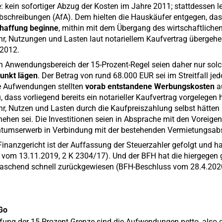
: kein sofortiger Abzug der Kosten im Jahre 2011; stattdessen
bschreibungen (AfA). Dem hielten die Hauskäufer entgegen, das
haffung beginne
, mithin mit dem Übergang des wirtschaftlichen
r, Nutzungen und Lasten laut notariellem Kaufvertrag übergehen 
 2012.
n Anwendungsbereich der 15-Prozent-Regel seien daher nur so
punkt lägen
. Der Betrag von rund 68.000 EUR sei im Streitfall 
e Aufwendungen stellten
vorab entstandene Werbungskosten
a
, dass vorliegend bereits ein notarieller Kaufvertrag vorgelege
r, Nutzen und Lasten durch die Kaufpreiszahlung selbst hätten
ehen sei. Die Investitionen seien in Absprache mit den Voreige
tumserwerb in Verbindung mit der bestehenden Vermietungsabsi
inanzgericht ist der Auffassung der Steuerzahler gefolgt und h
l vom 13.11.2019, 2 K 2304/17). Und der BFH hat die hiergegen
raschend schnell zurückgewiesen (BFH-Beschluss vom 28.4.2020
Go
fung der 15-Prozent-Grenze sind die Aufwendungen netto, also o