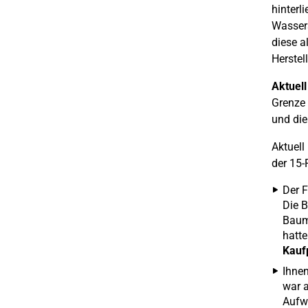
hinterl
Wassers
diese a
Herstel
Aktuell
Grenze 
und die
Aktuell
der 15-
Der F
Die B
Baum
hatte
Kauf
Ihne
war a
Aufw