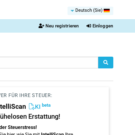
Deutsch (Sie)
Neu registrieren
Einloggen
ER FÜR IHRE STEUER:
beta
ntelliScan
KI
ühelosen Erstattung!
der Steuerstress!
ie hier, wie Sie mit
IntelliScan
Ihre