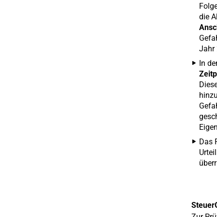
Folge
die A
Ansc
Gefah
Jahr
In de
Zeit
Dies
hinzu
Gefah
gesch
Eigen
Das F
Urtei
über
Steuer
Zur Prü