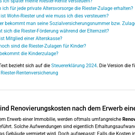
 ich später meine Riester-Rente versteuern?
 ich für jede private Altersvorsorge die Riester-Zulage erhalten?
ist Wohn-Riester und wie muss ich dies versteuern?
r bekommt man seine Sozialversicherungsnummer bzw. Zula
t sich die Riester-Förderung während der Elternzeit?
ist Mitglied einer Alterskasse?
hoch sind die Riester-Zulagen für Kinder?
bekommt die Kinderzulage?
Text bezieht sich auf die
Steuererklärung 2024
. Die Version die f
 Riester-Rentenversicherung
ind Renovierungskosten nach dem Erwerb eine
em Erwerb einer Immobilie, werden oftmals umfangreiche
Renov
führt. Solche Aufwendungen sind eigentlich Erhaltungsaufwand
s Gebäude vermietet wird. Doch aufgepasst: Falls die Kosten in 