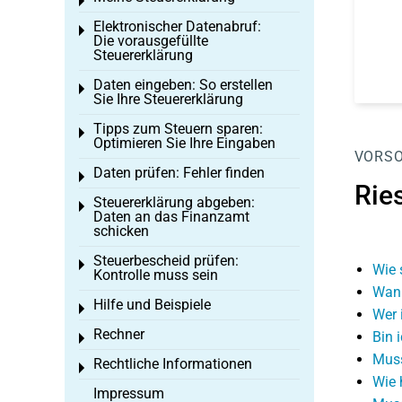
Toggle menu
Elektronischer Datenabruf:
Toggle menu
Die vorausgefüllte
Steuererklärung
Daten eingeben: So erstellen
Toggle menu
Sie Ihre Steuererklärung
Tipps zum Steuern sparen:
Toggle menu
Optimieren Sie Ihre Eingaben
VORS
Daten prüfen: Fehler finden
Toggle menu
Rie
Steuererklärung abgeben:
Toggle menu
Daten an das Finanzamt
schicken
Steuerbescheid prüfen:
Toggle menu
Wie 
Kontrolle muss sein
Wann
Hilfe und Beispiele
Toggle menu
Wer 
Rechner
Bin 
Toggle menu
Muss
Rechtliche Informationen
Toggle menu
Wie 
Impressum