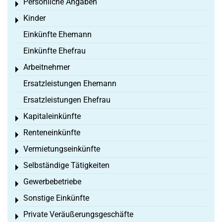
Persönliche Angaben
Toggle menu
Kinder
Toggle menu
Einkünfte Ehemann
Einkünfte Ehefrau
Arbeitnehmer
Toggle menu
Ersatzleistungen Ehemann
Ersatzleistungen Ehefrau
Kapitaleinkünfte
Toggle menu
Renteneinkünfte
Toggle menu
Vermietungseinkünfte
Toggle menu
Selbständige Tätigkeiten
Toggle menu
Gewerbebetriebe
Toggle menu
Sonstige Einkünfte
Toggle menu
Private Veräußerungsgeschäfte
Toggle menu