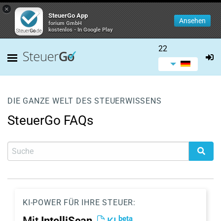
×
SteuerGo App
Ansehen
forium GmbH
kostenlos - In Google Play
22
DIE GANZE WELT DES STEUERWISSENS
SteuerGo FAQs
KI-POWER FÜR IHRE STEUER:
beta
Mit
IntelliScan