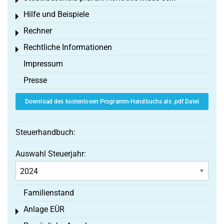
Toggle menu
Hilfe und Beispiele
Toggle menu
Rechner
Toggle menu
Rechtliche Informationen
Toggle menu
Impressum
Presse
Download des kostenlosen Programm-Handbuchs als .pdf Datei
Steuerhandbuch:
Auswahl Steuerjahr:
Familienstand
Anlage EÜR
Toggle menu