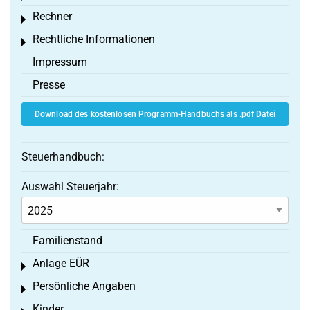
Rechner
Toggle menu
Rechtliche Informationen
Toggle menu
Impressum
Presse
Download des kostenlosen Programm-Handbuchs als .pdf Datei
Steuerhandbuch:
Auswahl Steuerjahr:
Familienstand
Anlage EÜR
Toggle menu
Persönliche Angaben
Toggle menu
Kinder