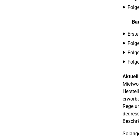
Folge
Bau
Erste
Folge
Folge
Folge
Aktuell
Mietwoh
Herstel
erworbe
Regelun
degres
Beschr
Solange