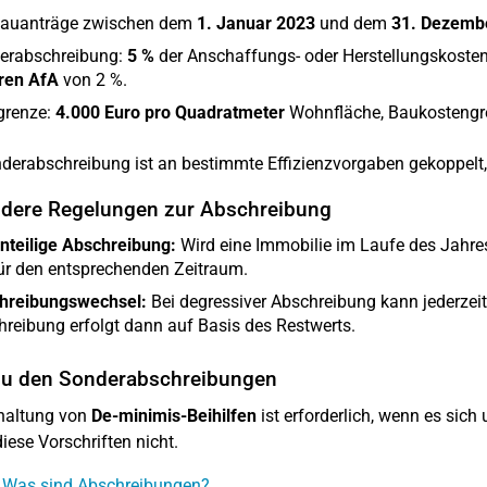
Bauanträge zwischen dem
1. Januar 2023
und dem
31. Dezemb
erabschreibung:
5 %
der Anschaffungs- oder Herstellungskosten i
aren AfA
von 2 %.
grenze:
4.000 Euro pro Quadratmeter
Wohnfläche, Baukostengr
derabschreibung ist an bestimmte Effizienzvorgaben gekoppelt, 
dere Regelungen zur Abschreibung
nteilige Abschreibung:
Wird eine Immobilie im Laufe des Jahres
ür den entsprechenden Zeitraum.
hreibungswechsel:
Bei degressiver Abschreibung kann jederzeit
reibung erfolgt dann auf Basis des Restwerts.
zu den Sonderabschreibungen
haltung von
De-minimis-Beihilfen
ist erforderlich, wenn es sich
diese Vorschriften nicht.
: Was sind Abschreibungen?