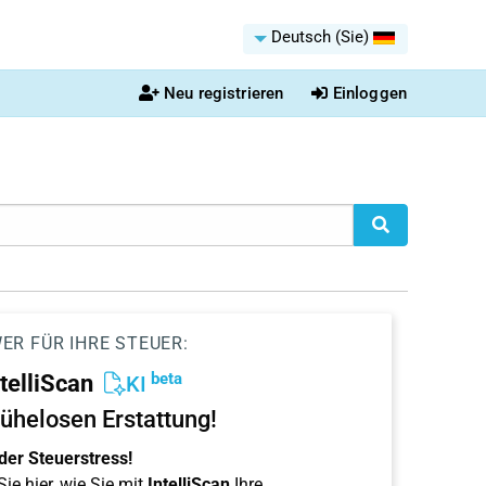
Deutsch (Sie)
Neu registrieren
Einloggen
ER FÜR IHRE STEUER:
beta
ntelliScan
KI
ühelosen Erstattung!
der Steuerstress!
ie hier, wie Sie mit
IntelliScan
Ihre