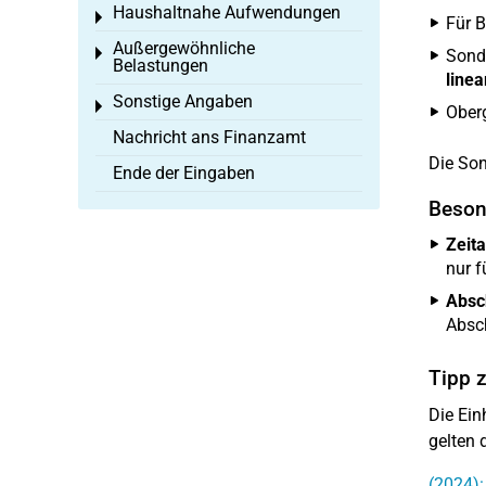
Haushaltnahe Aufwendungen
Toggle menu
Für 
Außergewöhnliche
Toggle menu
Sond
Belastungen
line
Sonstige Angaben
Toggle menu
Ober
Nachricht ans Finanzamt
Die Son
Ende der Eingaben
Beson
Zeita
nur f
Absc
Absch
Tipp 
Die Ein
gelten 
(2024)