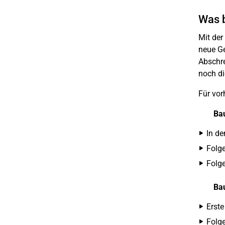
Was b
Mit der
neue Ge
Abschre
noch di
Für vor
Bau
In de
Folge
Folge
Bau
Erste
Folge