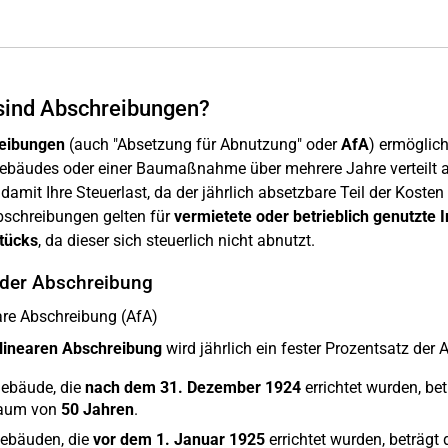
sind Abschreibungen?
eibungen
(auch "Absetzung für Abnutzung" oder
AfA
) ermöglic
ebäudes oder einer Baumaßnahme über mehrere Jahre verteilt 
damit Ihre Steuerlast, da der jährlich absetzbare Teil der Ko
bschreibungen gelten für
vermietete oder betrieblich genutzte 
tücks
, da dieser sich steuerlich nicht abnutzt.
 der Abschreibung
are Abschreibung (AfA)
linearen Abschreibung
wird jährlich ein fester Prozentsatz der
Gebäude, die
nach dem 31. Dezember 1924
errichtet wurden, be
raum von
50 Jahren
.
Gebäuden, die
vor dem 1. Januar 1925
errichtet wurden, beträgt