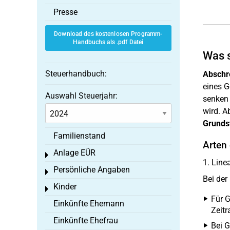
Presse
Download des kostenlosen Programm-
Handbuchs als .pdf Datei
Was 
Steuerhandbuch:
Abschr
eines G
Auswahl Steuerjahr:
senken 
wird. A
Grunds
Familienstand
Arten
Anlage EÜR
Toggle menu
1. Line
Persönliche Angaben
Toggle menu
Bei der
Kinder
Toggle menu
Für 
Einkünfte Ehemann
Zeit
Einkünfte Ehefrau
Bei 