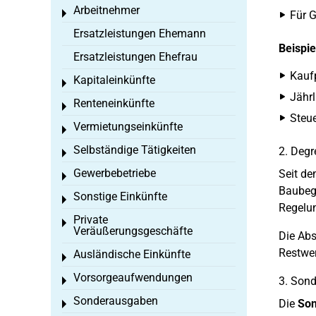
Arbeitnehmer
Toggle menu
Für 
Ersatzleistungen Ehemann
Beispie
Ersatzleistungen Ehefrau
Kauf
Kapitaleinkünfte
Toggle menu
Jährl
Renteneinkünfte
Toggle menu
Steue
Vermietungseinkünfte
Toggle menu
Selbständige Tätigkeiten
2. Degr
Toggle menu
Gewerbebetriebe
Seit d
Toggle menu
Baubegi
Sonstige Einkünfte
Toggle menu
Regelun
Private
Toggle menu
Veräußerungsgeschäfte
Die Abs
Restwer
Ausländische Einkünfte
Toggle menu
Vorsorgeaufwendungen
3. Son
Toggle menu
Sonderausgaben
Die
Son
Toggle menu