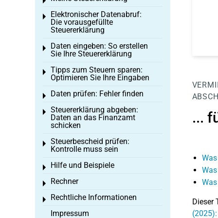
Toggle menu
Elektronischer Datenabruf:
Toggle menu
Die vorausgefüllte
Steuererklärung
Daten eingeben: So erstellen
Toggle menu
Sie Ihre Steuererklärung
Tipps zum Steuern sparen:
Toggle menu
Optimieren Sie Ihre Eingaben
VERMI
Daten prüfen: Fehler finden
Toggle menu
ABSCH
Steuererklärung abgeben:
Toggle menu
... 
Daten an das Finanzamt
schicken
Steuerbescheid prüfen:
Toggle menu
Kontrolle muss sein
Was 
Hilfe und Beispiele
Toggle menu
Was 
Rechner
Was 
Toggle menu
Rechtliche Informationen
Toggle menu
Dieser 
Impressum
(2025): 