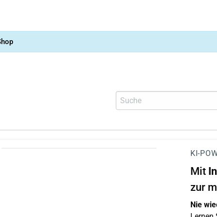
Shop
KI-POW
Mit
I
zur m
Nie wie
Lernen S