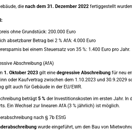
Gebäude, die
nach dem 31. Dezember 2022
fertiggestellt wurde
l:
preis ohne Grundstück: 200.000 Euro
ich absetzbarer Betrag bei 2 % AfA: 4.000 Euro
rersparnis bei einem Steuersatz von 35 %: 1.400 Euro pro Jahr.
essive Abschreibung (AfA)
em
1. Oktober 2023
gilt eine
degressive Abschreibung
für neu e
nn oder Kaufvertrag zwischen dem 1.10.2023 und 30.9.2029 sow
g gilt auch für Gebäude in der EU/EWR.
chreibung beträgt
5 %
der Investitionskosten im ersten Jahr. In
ts. Ein Wechsel zur linearen AfA (3 % jährlich) ist möglich.
derabschreibung nach § 7b EStG
derabschreibung
wurde eingeführt, um den Bau von Mietwohnu