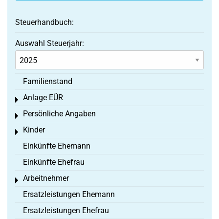
Steuerhandbuch:
Auswahl Steuerjahr:
Familienstand
Anlage EÜR
Toggle menu
Persönliche Angaben
Toggle menu
Kinder
Toggle menu
Einkünfte Ehemann
Einkünfte Ehefrau
Arbeitnehmer
Toggle menu
Ersatzleistungen Ehemann
Ersatzleistungen Ehefrau