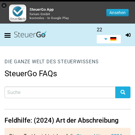
×
SteuerGo App
Ansehen
forium GmbH
kostenlos - In Google Play
22
DIE GANZE WELT DES STEUERWISSENS
SteuerGo FAQs
Feldhilfe: (2024) Art der Abschreibung