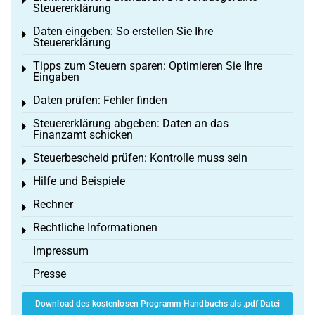
Toggle menu
Steuererklärung
Daten eingeben: So erstellen Sie Ihre
Toggle menu
Steuererklärung
Tipps zum Steuern sparen: Optimieren Sie Ihre
Toggle menu
Eingaben
Daten prüfen: Fehler finden
Toggle menu
Steuererklärung abgeben: Daten an das
Toggle menu
Finanzamt schicken
Steuerbescheid prüfen: Kontrolle muss sein
Toggle menu
Hilfe und Beispiele
Toggle menu
Rechner
Toggle menu
Rechtliche Informationen
Toggle menu
Impressum
Presse
Download des kostenlosen Programm-Handbuchs als .pdf Datei