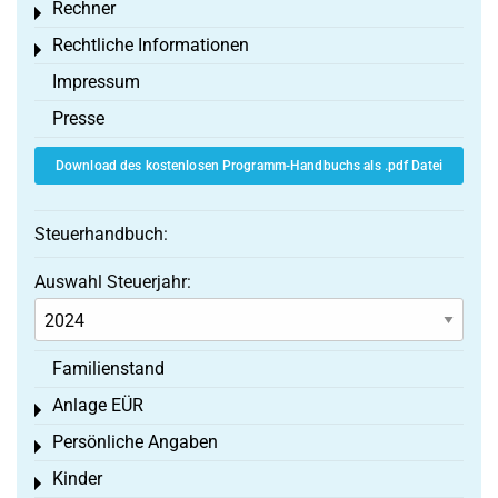
Rechner
Toggle menu
Rechtliche Informationen
Toggle menu
Impressum
Presse
Download des kostenlosen Programm-Handbuchs als .pdf Datei
Steuerhandbuch:
Auswahl Steuerjahr:
Familienstand
Anlage EÜR
Toggle menu
Persönliche Angaben
Toggle menu
Kinder
Toggle menu