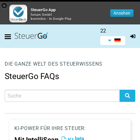
×
SteuerGo App
Ansehen
forium GmbH
kostenlos - In Google Play
22
DIE GANZE WELT DES STEUERWISSENS
SteuerGo FAQs
KI-POWER FÜR IHRE STEUER:
beta
Mit
IntelliScan