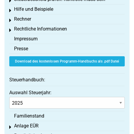
Toggle menu
Hilfe und Beispiele
Toggle menu
Rechner
Toggle menu
Rechtliche Informationen
Toggle menu
Impressum
Presse
Download des kostenlosen Programm-Handbuchs als .pdf Datei
Steuerhandbuch:
Auswahl Steuerjahr:
Familienstand
Anlage EÜR
Toggle menu