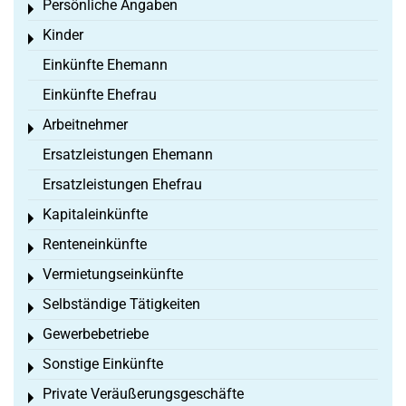
Persönliche Angaben
Toggle menu
Kinder
Toggle menu
Einkünfte Ehemann
Einkünfte Ehefrau
Arbeitnehmer
Toggle menu
Ersatzleistungen Ehemann
Ersatzleistungen Ehefrau
Kapitaleinkünfte
Toggle menu
Renteneinkünfte
Toggle menu
Vermietungseinkünfte
Toggle menu
Selbständige Tätigkeiten
Toggle menu
Gewerbebetriebe
Toggle menu
Sonstige Einkünfte
Toggle menu
Private Veräußerungsgeschäfte
Toggle menu