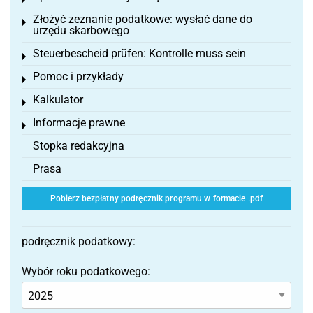
Toggle menu
Złożyć zeznanie podatkowe: wysłać dane do
Toggle menu
urzędu skarbowego
Steuerbescheid prüfen: Kontrolle muss sein
Toggle menu
Pomoc i przykłady
Toggle menu
Kalkulator
Toggle menu
Informacje prawne
Toggle menu
Stopka redakcyjna
Prasa
Pobierz bezpłatny podręcznik programu w formacie .pdf
podręcznik podatkowy:
Wybór roku podatkowego: