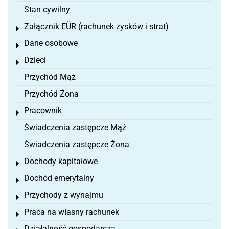
Stan cywilny
Załącznik EÜR (rachunek zysków i strat)
Toggle menu
Dane osobowe
Toggle menu
Dzieci
Toggle menu
Przychód Mąż
Przychód Żona
Pracownik
Toggle menu
Świadczenia zastępcze Mąż
Świadczenia zastępcze Żona
Dochody kapitałowe
Toggle menu
Dochód emerytalny
Toggle menu
Przychody z wynajmu
Toggle menu
Praca na własny rachunek
Toggle menu
Działalność gospodarcza