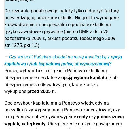
Do zeznania podatkowego należy tylko dołączyć fakturę
potwierdzającą uiszczone składki. Nie jest tu wymagane
zaświadczenie z ubezpieczalni o podziale składki na
ryzyko zawodowe i prywatne (pismo BMF z dnia 28
października 2009 r., arkusz podatku federalnego 2009 I
str. 1275, pkt 1.3).
Czy wpłacili Państwo składki na rentę inwalidzką
z opcją
kapitałową i /lub kapitałową polisę ubezpieczeniową?
Proszę wybrać Tak, jeśli płacili Państwo składki na
ubezpieczenie emerytalne
z opcją wyboru kapitału
i/lub
ubezpieczenie środków trwałych, które zostało
wykupione
przed 2005 r.
.
Opcję wybour kapitału mają Państwo wtedy, gdy na
początku fazy wypłaty mogą Państwo zadecydować, czy
chcą Państwo otrzymywać wypłatę
renty
czy
jednorazową
wypłatę całej kwoty
. Ubezpieczenie na życie powiązanym