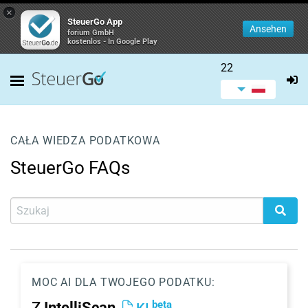
×
SteuerGo App
Ansehen
forium GmbH
kostenlos - In Google Play
22
CAŁA WIEDZA PODATKOWA
SteuerGo FAQs
MOC AI DLA TWOJEGO PODATKU:
beta
Z
IntelliScan