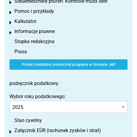
Steuerbescheid prüfen: Kontrolle muss sein
Toggle menu
Pomoc i przykłady
Toggle menu
Kalkulator
Toggle menu
Informacje prawne
Toggle menu
Stopka redakcyjna
Prasa
Pobierz bezpłatny podręcznik programu w formacie .pdf
podręcznik podatkowy:
Wybór roku podatkowego:
Stan cywilny
Załącznik EÜR (rachunek zysków i strat)
Toggle menu