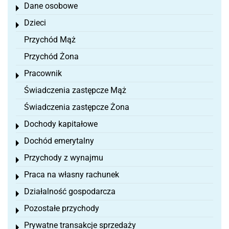
Dane osobowe
Toggle menu
Dzieci
Toggle menu
Przychód Mąż
Przychód Żona
Pracownik
Toggle menu
Świadczenia zastępcze Mąż
Świadczenia zastępcze Żona
Dochody kapitałowe
Toggle menu
Dochód emerytalny
Toggle menu
Przychody z wynajmu
Toggle menu
Praca na własny rachunek
Toggle menu
Działalność gospodarcza
Toggle menu
Pozostałe przychody
Toggle menu
Prywatne transakcje sprzedaży
Toggle menu