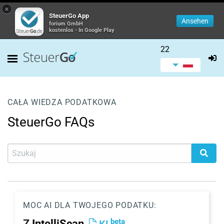
×
SteuerGo App
Ansehen
forium GmbH
kostenlos - In Google Play
22
CAŁA WIEDZA PODATKOWA
SteuerGo FAQs
MOC AI DLA TWOJEGO PODATKU:
beta
Z
IntelliScan