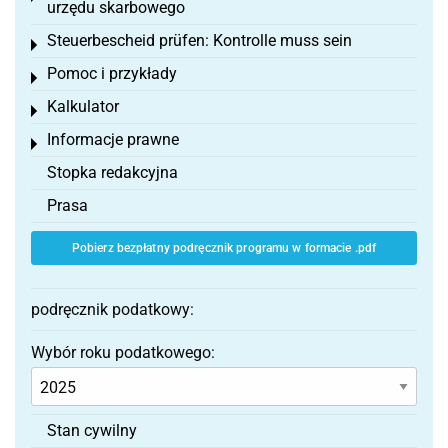
urzędu skarbowego
Steuerbescheid prüfen: Kontrolle muss sein
Toggle menu
Pomoc i przykłady
Toggle menu
Kalkulator
Toggle menu
Informacje prawne
Toggle menu
Stopka redakcyjna
Prasa
Pobierz bezpłatny podręcznik programu w formacie .pdf
podręcznik podatkowy:
Wybór roku podatkowego:
Stan cywilny