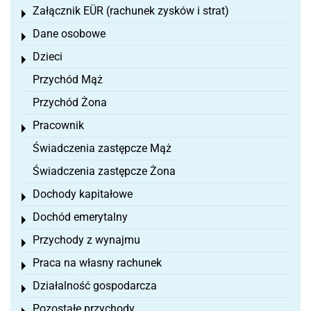
Załącznik EÜR (rachunek zysków i strat)
Toggle menu
Dane osobowe
Toggle menu
Dzieci
Toggle menu
Przychód Mąż
Przychód Żona
Pracownik
Toggle menu
Świadczenia zastępcze Mąż
Świadczenia zastępcze Żona
Dochody kapitałowe
Toggle menu
Dochód emerytalny
Toggle menu
Przychody z wynajmu
Toggle menu
Praca na własny rachunek
Toggle menu
Działalność gospodarcza
Toggle menu
Pozostałe przychody