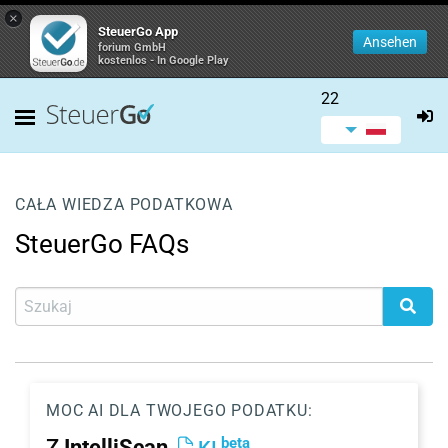
×
SteuerGo App
Ansehen
forium GmbH
kostenlos - In Google Play
22
CAŁA WIEDZA PODATKOWA
SteuerGo FAQs
MOC AI DLA TWOJEGO PODATKU:
beta
Z
IntelliScan