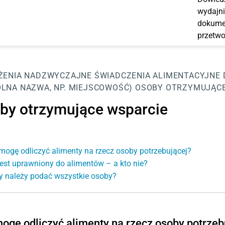
wydajni
dokumen
przetwo
ŻENIA NADZWYCZAJNE
ŚWIADCZENIA ALIMENTACYJNE
LNA NAZWA, NP. MIEJSCOWOŚĆ)
OSOBY OTRZYMUJĄCE
by otrzymujące wsparcie
mogę odliczyć alimenty na rzecz osoby potrzebującej?
jest uprawniony do alimentów – a kto nie?
y należy podać wszystkie osoby?
ogę odliczyć alimenty na rzecz osoby potrzeb