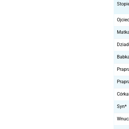
Stopi
Ojcie
Matk
Dziad
Babk
Prapr
Prapr
Córka
Syn*
Wnuc