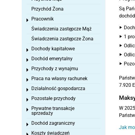
Są Pańs
Przychód Żona
dochód 
Pracownik
Toggle menu
Doch
Świadczenia zastępcze Mąż
1 pro
Świadczenia zastępcze Żona
Odlic
Dochody kapitałowe
Toggle menu
Odlic
Dochód emerytalny
Toggle menu
Pozos
Przychody z wynajmu
Toggle menu
Państwa
Praca na własny rachunek
Toggle menu
7.920 E
Działalność gospodarcza
Toggle menu
Maksy
Pozostałe przychody
Toggle menu
W 2025 
Prywatne transakcje
Toggle menu
sprzedaży
Państwo
Dochód zagraniczny
Toggle menu
Jak mog
Koszty świadczeń
Toggle menu