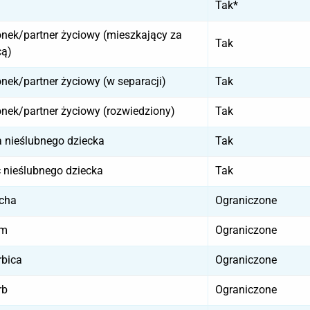
Tak*
nek/partner życiowy (mieszkający za
Tak
cą)
nek/partner życiowy (w separacji)
Tak
nek/partner życiowy (rozwiedziony)
Tak
 nieślubnego dziecka
Tak
c nieślubnego dziecka
Tak
cha
Ograniczone
ym
Ograniczone
rbica
Ograniczone
rb
Ograniczone