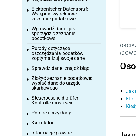
Toggle menu
Elektronischer Datenabruf:
Toggle menu
Wstępnie wypełnione
zeznanie podatkowe
Wprowadź dane: jak
Toggle menu
sporządzić zeznanie
podatkowe
OBCIĄ
Porady dotyczące
Toggle menu
(DOWO
oszczędzania podatków:
zoptymalizuj swoje dane
Oso
Sprawdź dane: znajdź błąd
Toggle menu
Złożyć zeznanie podatkowe:
Toggle menu
wysłać dane do urzędu
skarbowego
Jak 
Steuerbescheid prüfen:
Kto 
Toggle menu
Kontrolle muss sein
Kied
Pomoc i przykłady
Toggle menu
Kalkulator
Toggle menu
Informacje prawne
Jak m
Toggle menu