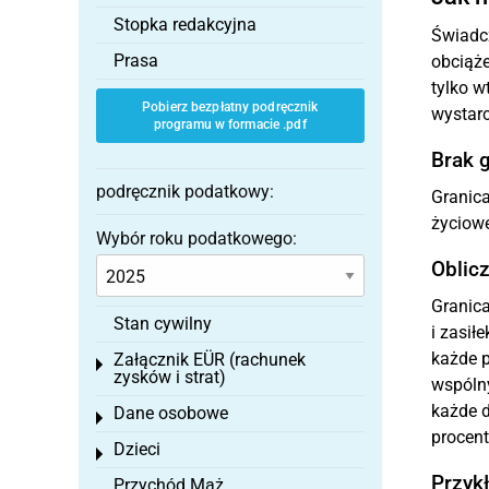
Stopka redakcyjna
Świadcz
Prasa
obciąże
tylko w
Pobierz bezpłatny podręcznik
wystarc
programu w formacie .pdf
Brak g
podręcznik podatkowy:
Granica
życiow
Wybór roku podatkowego:
Oblicz
Granica
Stan cywilny
i zasił
każde p
Załącznik EÜR (rachunek
Toggle menu
zysków i strat)
wspólny
każde d
Dane osobowe
Toggle menu
procent
Dzieci
Toggle menu
Przykł
Przychód Mąż