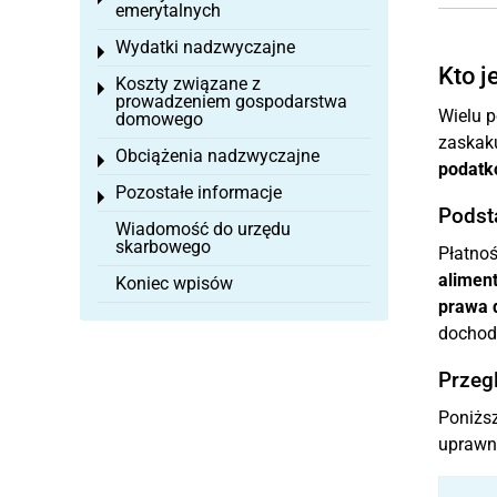
emerytalnych
Wydatki nadzwyczajne
Toggle menu
Kto j
Koszty związane z
Toggle menu
prowadzeniem gospodarstwa
Wielu p
domowego
zaskak
Obciążenia nadzwyczajne
Toggle menu
podatk
Pozostałe informacje
Toggle menu
Podst
Wiadomość do urzędu
skarbowego
Płatnoś
alimen
Koniec wpisów
prawa d
dochod
Przeg
Poniższ
uprawni