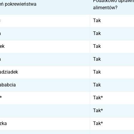
Podatkowo uprawn
eń pokrewieństwa
alimentów?
c
Tak
a
Tak
ek
Tak
a
Tak
adziadek
Tak
ababcia
Tak
*
Tak*
Tak*
zka
Tak*