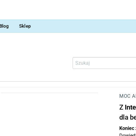
Blog
Sklep
MOC A
Z
Int
dla b
Koniec
Dowiedz