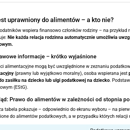
est uprawniony do alimentów – a kto nie?
odatników wspiera finansowo członków rodziny – na przykład ro
uje:
Nie każda relacja rodzinna automatycznie umożliwia uwzgl
owym.
awowe informacje – krótko wyjaśnione
ci alimentacyjne mogą być uwzględnione w zeznaniu podatkowy
tacyjny
(prawny lub wyjątkowo moralny), osoba wspierana jest
o zasiłku na dziecko lub ulgi podatkowej na dziecko
. Podstaw
owym (EStG).
ląd: Prawo do alimentów w zależności od stopnia p
a tabela pokazuje – odpowiednio do ekranu wyboru – na pierws
one do alimentów podatkowych, a w przypadku których relacji r