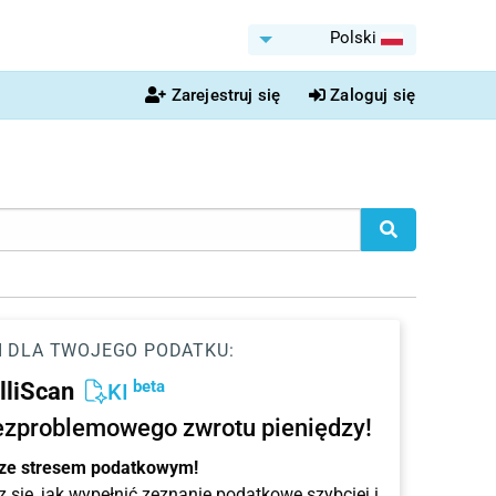
Polski
Zarejestruj się
Zaloguj się
I DLA TWOJEGO PODATKU:
beta
elliScan
KI
ezproblemowego zwrotu pieniędzy!
 ze stresem podatkowym!
 się, jak wypełnić zeznanie podatkowe szybciej i