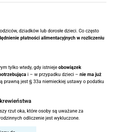
dziców, dziadków lub dorosłe dzieci. Co często
ędnienie płatności alimentacyjnych w rozliczeniu
m tylko wtedy, gdy istnieje
obowiązek
potrzebująca
i – w przypadku dzieci –
nie ma już
ą prawną jest § 33a niemieckiej ustawy o podatku
okrewieństwa
zy rzut oka, które osoby są uważane za
odzinnych odliczenie jest wykluczone.