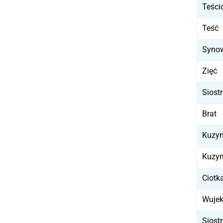
Teści
Teść
Syno
Zięć
Siost
Brat
Kuzy
Kuzy
Ciotk
Wuje
Siost