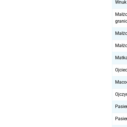
Wnuk
Małżo
grani
Małżo
Małżo
Matka
Ojcie
Maco
Ojcz
Pasie
Pasie