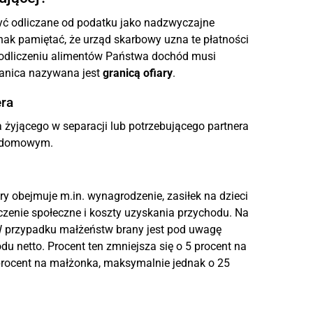
yć odliczane od podatku jako nadzwyczajne
nak pamiętać, że urząd skarbowy uzna te płatności
o odliczeniu alimentów Państwa dochód musi
ranica nazywana jest
granicą ofiary
.
era
a żyjącego w separacji lub potrzebującego partnera
e domowym.
ry obejmuje m.in. wynagrodzenie, zasiłek na dzieci
eczenie społeczne i koszty uzyskania przychodu. Na
 W przypadku małżeństw brany jest pod uwagę
 netto. Procent ten zmniejsza się o 5 procent na
5 procent na małżonka, maksymalnie jednak o 25