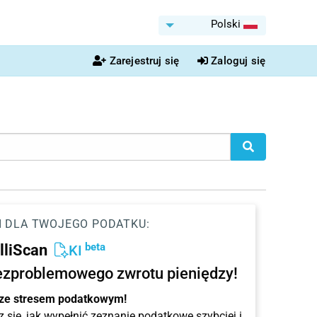
Polski
Zarejestruj się
Zaloguj się
I DLA TWOJEGO PODATKU:
beta
elliScan
KI
ezproblemowego zwrotu pieniędzy!
 ze stresem podatkowym!
 się, jak wypełnić zeznanie podatkowe szybciej i