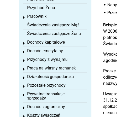
Nabyw
Przychód Żona
Przek
Pracownik
Toggle menu
Świadczenia zastępcze Mąż
Beispie
W 2006 
Świadczenia zastępcze Żona
płatnoś
Dochody kapitałowe
Toggle menu
Świadcz
Dochód emerytalny
Toggle menu
Wysokoś
Przychody z wynajmu
Zgodnie
Toggle menu
Praca na własny rachunek
Toggle menu
Proszę 
Działalność gospodarcza
odliczy
Toggle menu
nadzwy
Pozostałe przychody
Toggle menu
Prywatne transakcje
Uwaga:
Toggle menu
sprzedaży
31.12.2
spółkac
Dochód zagraniczny
Toggle menu
nieruch
Koszty świadczeń
Toggle menu