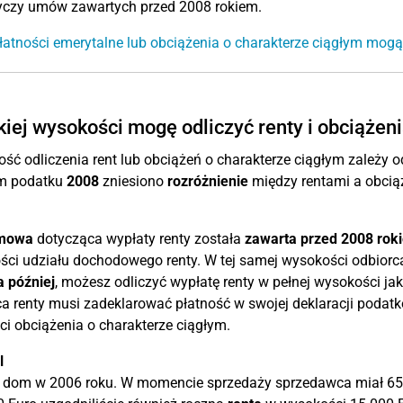
tyczy umów zawartych przed 2008 rokiem.
łatności emerytalne lub obciążenia o charakterze ciągłym mogą
kiej wysokości mogę odliczyć renty i obciążen
ść odliczenia rent lub obciążeń o charakterze ciągłym zależy 
m podatku
2008
zniesiono
rozróżnienie
między rentami a obciąż
mowa
dotycząca wypłaty renty została
zawarta przed 2008 rok
ci udziału dochodowego renty. W tej samej wysokości odbiorca
 później
, możesz odliczyć wypłatę renty w pełnej wysokości ja
a renty musi zadeklarować płatność w swojej deklaracji podat
ci obciążenia o charakterze ciągłym.
l
 dom w 2006 roku. W momencie sprzedaży sprzedawca miał 65 l