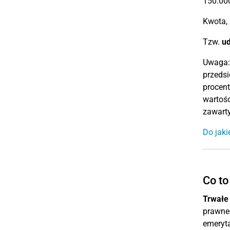
150.000
Kwota, 
Tzw.
ud
Uwaga: 
przedsi
procent
wartośc
zawarty
Do jaki
Co to
Trwałe
prawneg
emeryta