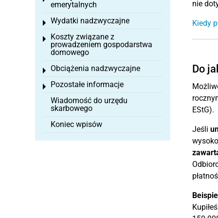
nie do
emerytalnych
Wydatki nadzwyczajne
Kiedy p
Toggle menu
Koszty związane z
Toggle menu
prowadzeniem gospodarstwa
domowego
Do ja
Obciążenia nadzwyczajne
Toggle menu
Pozostałe informacje
Możliwo
Toggle menu
roczny
Wiadomość do urzędu
skarbowego
EStG).
Koniec wpisów
Jeśli
u
wysokoś
zawarta
Odbiorc
płatnoś
Beispie
Kupiłeś