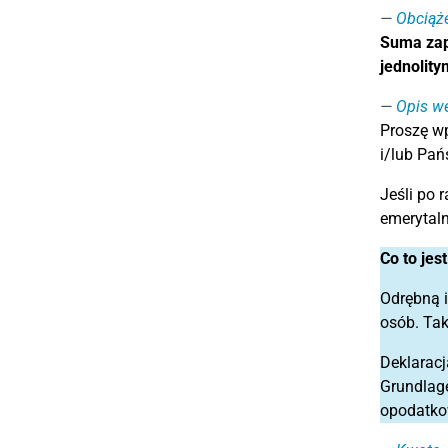
Obciąże
Suma zap
jednolity
Opis we
Proszę w
i/lub Pań
Jeśli po 
emerytaln
Co to jes
Odrębną i
osób. Tak
Deklaracj
Grundlage
opodatko