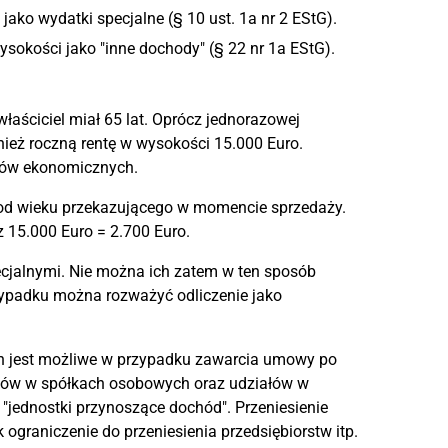
ko wydatki specjalne (§ 10 ust. 1a nr 2 EStG).
okości jako "inne dochody" (§ 22 nr 1a EStG).
aściciel miał 65 lat. Oprócz jednorazowej
nież roczną rentę w wysokości 15.000 Euro.
riów ekonomicznych.
 od wieku przekazującego w momencie sprzedaży.
z 15.000 Euro = 2.700 Euro.
ecjalnymi. Nie można ich zatem w ten sposób
zypadku można rozważyć odliczenie jako
h jest możliwe w przypadku zawarcia umowy po
ników w spółkach osobowych oraz udziałów w
 "jednostki przynoszące dochód". Przeniesienie
ograniczenie do przeniesienia przedsiębiorstw itp.