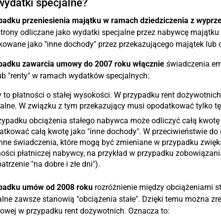
wydatki specjalne?
padku przeniesienia majątku w ramach dziedziczenia z wypr
strony odliczane jako wydatki specjalne przez nabywcę majątku 
owane jako "inne dochody" przez przekazującego majątek lub 
padku zawarcia umowy do 2007 roku włącznie
świadczenia em
lub "renty" w ramach wydatków specjalnych:
 to płatności o stałej wysokości. W przypadku rent dożywotnic
alne. W związku z tym przekazujący musi opodatkować tylko tę
ypadku obciążenia stałego nabywca może odliczyć całą kwotę j
tkować całą kwotę jako "inne dochody". W przeciwieństwie do ren
nne świadczenia, które mogą być zmieniane w przypadku zwięk
ości płatniczej nabywcy, na przykład w przypadku zobowiązan
atrzenie "na dobre i złe dni").
padku umów od 2008 roku
rozróżnienie między obciążeniami st
lne zawsze stanowią "obciążenia stałe". Dzięki temu można z
wej w przypadku rent dożywotnich. Oznacza to: