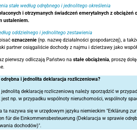
nia stałe według odrębnego i jednolitego określenia
łaconych i otrzymanych świadczeń emerytalnych z obciążeń o
m ustaleniem.
dług oddzielnego i jednolitego zestawienia
pisać
oznaczenie
(np. nazwę działalności gospodarczej), a tak
ski partner osiągaliście dochody z najmu i dzierżawy jako współ
raz pierwszy odliczają Państwo na
stałe obciążenia
, proszę doł
e.
t odrębna i jednolita deklaracja rozliczeniowa?
 jednolitą deklarację rozliczeniową należy sporządzić w przypa
 jest np. w przypadku wspólnoty nieruchomości, wspólnoty spa
a ta nazywa się w urzędowym języku niemieckim "Erklärung zur 
n für die Einkommensbesteuerung (Deklaracja w sprawie odrębn
wania dochodów)".