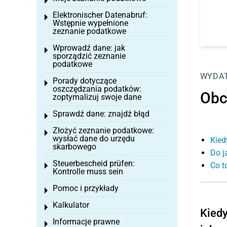
Toggle menu
Elektronischer Datenabruf:
Toggle menu
Wstępnie wypełnione
zeznanie podatkowe
Wprowadź dane: jak
Toggle menu
sporządzić zeznanie
podatkowe
WYDAT
Porady dotyczące
Toggle menu
oszczędzania podatków:
Obc
zoptymalizuj swoje dane
Sprawdź dane: znajdź błąd
Toggle menu
Złożyć zeznanie podatkowe:
Toggle menu
wysłać dane do urzędu
Kied
skarbowego
Do j
Steuerbescheid prüfen:
Co t
Toggle menu
Kontrolle muss sein
Pomoc i przykłady
Toggle menu
Kalkulator
Toggle menu
Kiedy
Informacje prawne
Toggle menu