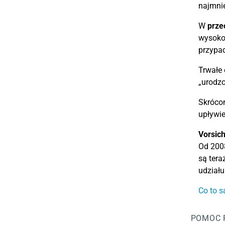
najmnie
W
prze
wysokoś
przypad
Trwałe 
„urodzo
Skrócon
upływie
Vorsich
Od 200
są tera
udziału
Co to s
POMOC 