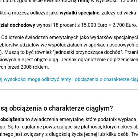
 Euro uzgodniliście również roczną
rentę
w wysokości 15.000 E
którą możesz odliczyć jako
wydatki specjalne
, zależy od wiek
ział dochodowy
wynosi 18 procent z 15.000 Euro = 2.700 Euro.
Odliczenie świadczeń emerytalnych jako wydatków specjalnych 
ębiorstw, udziałów we współudziałach w spółkach osobowych o
). Muszą to być również "jednostki przynoszące dochód". Przen
iowych nie jest objęte ulgą. Jednak ograniczenie do przeniesien
ch przed 2008 rokiem.
ej wysokości mogę odliczyć renty i obciążenia o charakterze ci
 są obciążenia o charakterze ciągłym?
 obciążenia
to świadczenia emerytalne, które podatnik wypłaca 
o. Są to regularnie powtarzające się płatności, których okre
lnego jest związany z długością życia jednej lub kilku osób. 