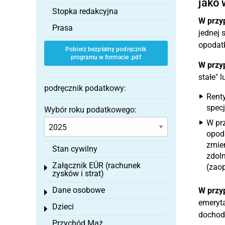
jako 
Stopka redakcyjna
W przy
Prasa
jednej 
opodatk
Pobierz bezpłatny podręcznik
programu w formacie .pdf
W przy
stałe" 
podręcznik podatkowy:
Renty
specj
Wybór roku podatkowego:
W prz
opoda
zmie
Stan cywilny
zdoln
Załącznik EÜR (rachunek
(zaop
Toggle menu
zysków i strat)
Dane osobowe
W przy
Toggle menu
emeryta
Dzieci
Toggle menu
dochodo
Przychód Mąż