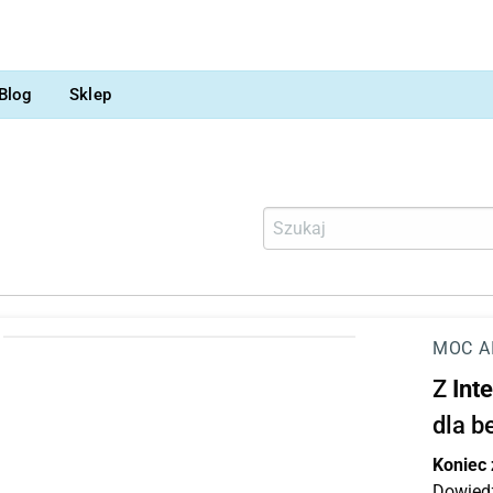
Blog
Sklep
MOC A
Z
Int
dla b
Koniec
Dowiedz