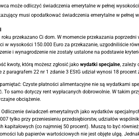
ca może odliczyć świadczenia emerytalne w pełnej wysokości ja
azujący musi opodatkować świadczenia emerytalne w pełnej wys
l
roku przekazano Ci dom. W momencie przekazania poprzedni wł
ci w wysokości 150.000 Euro za przekazanie, uzgodniliście rów
enie i wynagrodzenie nie zostały ustalone na podstawie kryte
ć kwoty, którą możesz zgłosić jako
wydatki specjalne
, zależy
 z paragrafem 22 nr 1 zdanie 3 EStG udział wynosi 18 procent 
pamiętać: Czyste płatności alimentacyjne nie są wydatkami sp
ć. To samo dotyczy rent wypłacanych dobrowolnie. W takim pr
czajne obciążenie.
 Odliczenie świadczeń emerytalnych jako wydatków specjalnyc
007 tylko przy przeniesieniu przedsiębiorstw, udziałów wspól
h kapitałowych (co najmniej 50 procent). Muszą to być również
omości lub papierów wartościowych nie jest objęte ulgą. Jednak 