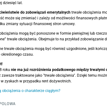
j dziesięć lat.
ciwieństwie do zobowiązań emerytalnych
trwałe obciążenia mo
ć może się zmieniać i zależy od możliwości finansowych płatni
ku zmiany sytuacji finansowej stron umowy.
obciążenia mogą być ponoszone w formie pieniężnej lub rzeczo
ne” trwałe obciążenia. Obejmuje to na przykład zobowiązanie 
e trwałe obciążenia mogą być również uzgodnione, jeśli kończą
 określonego czasu.
t!
8 roku
nie ma już rozróżnienia podatkowego między trwałymi 
z zawsze traktowane jako "trwałe obciążenia". Dzięki temu mo
 w zyskach w przypadku rent dożywotnich.
ą obciążenia o charakterze ciągłym?
POLOWA