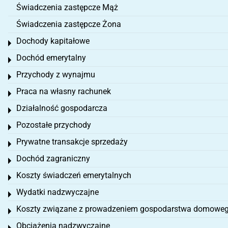
Świadczenia zastępcze Mąż
Świadczenia zastępcze Żona
Dochody kapitałowe
Toggle menu
Dochód emerytalny
Toggle menu
Przychody z wynajmu
Toggle menu
Praca na własny rachunek
Toggle menu
Działalność gospodarcza
Toggle menu
Pozostałe przychody
Toggle menu
Prywatne transakcje sprzedaży
Toggle menu
Dochód zagraniczny
Toggle menu
Koszty świadczeń emerytalnych
Toggle menu
Wydatki nadzwyczajne
Toggle menu
Koszty związane z prowadzeniem gospodarstwa domowe
Toggle menu
Obciążenia nadzwyczajne