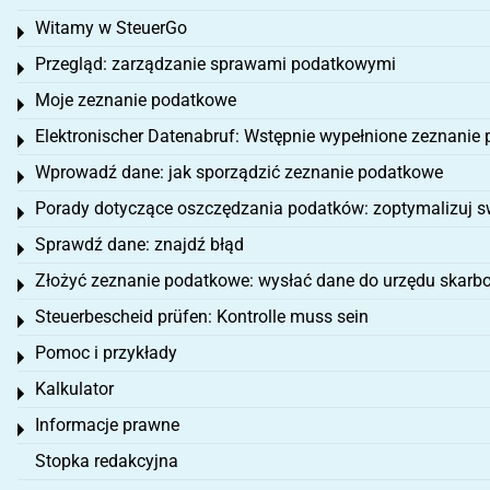
Witamy w SteuerGo
Toggle menu
Przegląd: zarządzanie sprawami podatkowymi
Toggle menu
Moje zeznanie podatkowe
Toggle menu
Elektronischer Datenabruf: Wstępnie wypełnione zeznanie
Toggle menu
Wprowadź dane: jak sporządzić zeznanie podatkowe
Toggle menu
Porady dotyczące oszczędzania podatków: zoptymalizuj s
Toggle menu
Sprawdź dane: znajdź błąd
Toggle menu
Złożyć zeznanie podatkowe: wysłać dane do urzędu skar
Toggle menu
Steuerbescheid prüfen: Kontrolle muss sein
Toggle menu
Pomoc i przykłady
Toggle menu
Kalkulator
Toggle menu
Informacje prawne
Toggle menu
Stopka redakcyjna