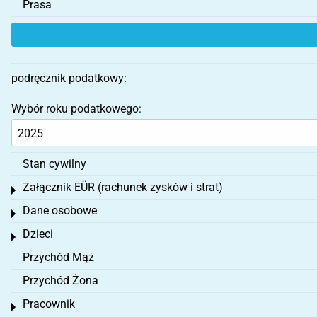
Prasa
podręcznik podatkowy:
Wybór roku podatkowego:
Stan cywilny
Załącznik EÜR (rachunek zysków i strat)
Toggle menu
Dane osobowe
Toggle menu
Dzieci
Toggle menu
Przychód Mąż
Przychód Żona
Pracownik
Toggle menu