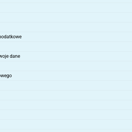
 podatkowe
woje dane
bowego