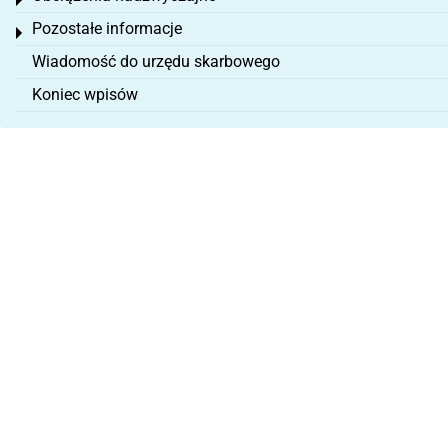
Toggle menu
Pozostałe informacje
Toggle menu
Wiadomość do urzędu skarbowego
Koniec wpisów
O nas
Impressum
OWH
Ochrona danych
Wycofać umowę