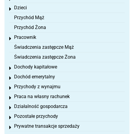
Dzieci
Toggle menu
Przychód Mąż
Przychód Żona
Pracownik
Toggle menu
Świadczenia zastępcze Mąż
Świadczenia zastępcze Żona
Dochody kapitałowe
Toggle menu
Dochód emerytalny
Toggle menu
Przychody z wynajmu
Toggle menu
Praca na własny rachunek
Toggle menu
Działalność gospodarcza
Toggle menu
Pozostałe przychody
Toggle menu
Prywatne transakcje sprzedaży
Toggle menu