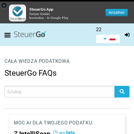
×
SteuerGo App
Ansehen
forium GmbH
kostenlos - In Google Play
22
CAŁA WIEDZA PODATKOWA
SteuerGo FAQs
MOC AI DLA TWOJEGO PODATKU:
beta
Z
IntelliScan