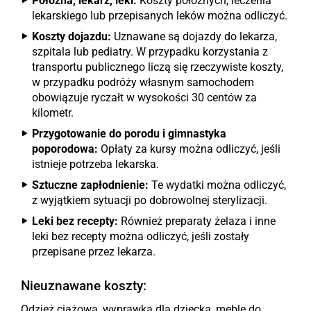
Położna, lekarz, leki:
Koszty położnych, leczenia
lekarskiego lub przepisanych leków można odliczyć.
Koszty dojazdu:
Uznawane są dojazdy do lekarza,
szpitala lub pediatry. W przypadku korzystania z
transportu publicznego liczą się rzeczywiste koszty,
w przypadku podróży własnym samochodem
obowiązuje ryczałt w wysokości 30 centów za
kilometr.
Przygotowanie do porodu i gimnastyka
poporodowa:
Opłaty za kursy można odliczyć, jeśli
istnieje potrzeba lekarska.
Sztuczne zapłodnienie:
Te wydatki można odliczyć,
z wyjątkiem sytuacji po dobrowolnej sterylizacji.
Leki bez recepty:
Również preparaty żelaza i inne
leki bez recepty można odliczyć, jeśli zostały
przepisane przez lekarza.
Nieuznawane koszty:
Odzież ciążowa, wyprawka dla dziecka, meble do