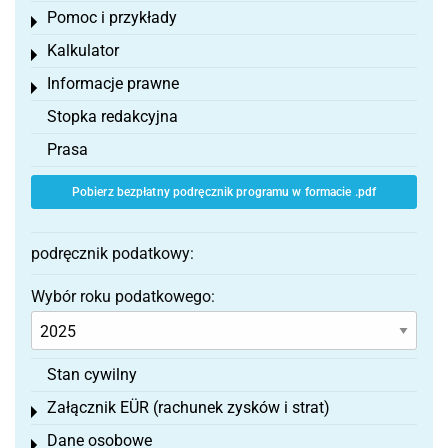
Pomoc i przykłady
Toggle menu
Kalkulator
Toggle menu
Informacje prawne
Toggle menu
Stopka redakcyjna
Prasa
Pobierz bezpłatny podręcznik programu w formacie .pdf
podręcznik podatkowy:
Wybór roku podatkowego:
Stan cywilny
Załącznik EÜR (rachunek zysków i strat)
Toggle menu
Dane osobowe
Toggle menu