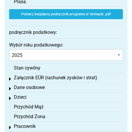
Prasa
Pobierz bezpłatny podręcznik programu w formacie .pdf
podręcznik podatkowy:
Wybór roku podatkowego:
Stan cywilny
Załącznik EÜR (rachunek zysków i strat)
Toggle menu
Dane osobowe
Toggle menu
Dzieci
Toggle menu
Przychód Mąż
Przychód Żona
Pracownik
Toggle menu