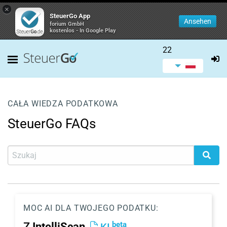
×
SteuerGo App
Ansehen
forium GmbH
kostenlos - In Google Play
22
CAŁA WIEDZA PODATKOWA
SteuerGo FAQs
MOC AI DLA TWOJEGO PODATKU:
beta
Z
IntelliScan