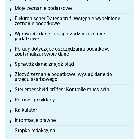
Moje zeznanie podatkowe
Toggle menu
Elektronischer Datenabruf: Wstępnie wypełnione
Toggle menu
zeznanie podatkowe
Wprowadź dane: jak sporządzić zeznanie
Toggle menu
podatkowe
Porady dotyczące oszczędzania podatków:
Toggle menu
zoptymalizuj swoje dane
Sprawdź dane: znajdź błąd
Toggle menu
Złożyć zeznanie podatkowe: wysłać dane do
Toggle menu
urzędu skarbowego
Steuerbescheid prüfen: Kontrolle muss sein
Toggle menu
Pomoc i przykłady
Toggle menu
Kalkulator
Toggle menu
Informacje prawne
Toggle menu
Stopka redakcyjna