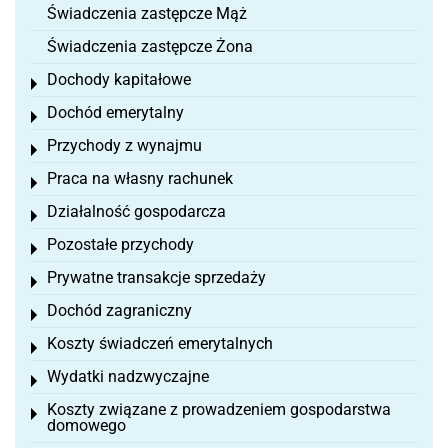
Świadczenia zastępcze Mąż
Świadczenia zastępcze Żona
Dochody kapitałowe
Toggle menu
Dochód emerytalny
Toggle menu
Przychody z wynajmu
Toggle menu
Praca na własny rachunek
Toggle menu
Działalność gospodarcza
Toggle menu
Pozostałe przychody
Toggle menu
Prywatne transakcje sprzedaży
Toggle menu
Dochód zagraniczny
Toggle menu
Koszty świadczeń emerytalnych
Toggle menu
Wydatki nadzwyczajne
Toggle menu
Koszty związane z prowadzeniem gospodarstwa
Toggle menu
domowego