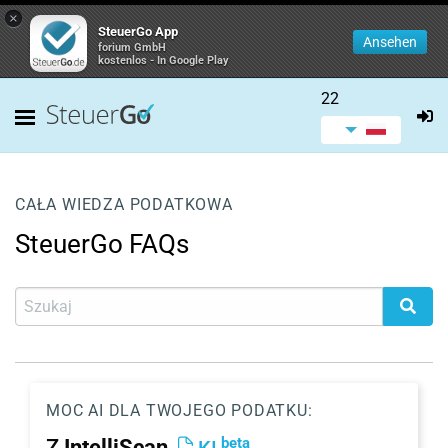
×
SteuerGo App
Ansehen
forium GmbH
kostenlos - In Google Play
22
CAŁA WIEDZA PODATKOWA
SteuerGo FAQs
MOC AI DLA TWOJEGO PODATKU:
beta
Z
IntelliScan