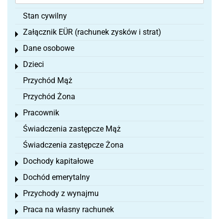
Stan cywilny
Załącznik EÜR (rachunek zysków i strat)
Toggle menu
Dane osobowe
Toggle menu
Dzieci
Toggle menu
Przychód Mąż
Przychód Żona
Pracownik
Toggle menu
Świadczenia zastępcze Mąż
Świadczenia zastępcze Żona
Dochody kapitałowe
Toggle menu
Dochód emerytalny
Toggle menu
Przychody z wynajmu
Toggle menu
Praca na własny rachunek
Toggle menu