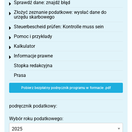
Sprawdź dane: znajdź błąd
Toggle menu
Złożyć zeznanie podatkowe: wysłać dane do
Toggle menu
urzędu skarbowego
Steuerbescheid prüfen: Kontrolle muss sein
Toggle menu
Pomoc i przykłady
Toggle menu
Kalkulator
Toggle menu
Informacje prawne
Toggle menu
Stopka redakcyjna
Prasa
Pobierz bezpłatny podręcznik programu w formacie .pdf
podręcznik podatkowy:
Wybór roku podatkowego: