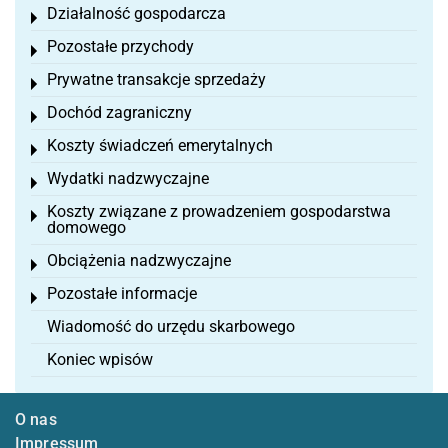
Działalność gospodarcza
Toggle menu
Pozostałe przychody
Toggle menu
Prywatne transakcje sprzedaży
Toggle menu
Dochód zagraniczny
Toggle menu
Koszty świadczeń emerytalnych
Toggle menu
Wydatki nadzwyczajne
Toggle menu
Koszty związane z prowadzeniem gospodarstwa
Toggle menu
domowego
Obciążenia nadzwyczajne
Toggle menu
Pozostałe informacje
Toggle menu
Wiadomość do urzędu skarbowego
Koniec wpisów
O nas
Impressum