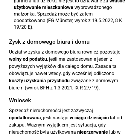
partnera lub dziecko, nie jest to uznawane za
własne
użytkowanie mieszkaniowe
wyprowadzonego
małżonka. Sprzedaż może być zatem
opodatkowana (FG Münster, wyrok z 19.5.2022, 8 K
19/20 E).
Zysk z domowego biura i domu
Udział w zysku z domowego biura również pozostaje
wolny od podatku
, jeśli ma zastosowanie jeden z
powyższych wyjątków dla całego domu. Zasada ta
obowiązuje nawet wtedy, gdy wcześniej odliczono
koszty uzyskania przychodu
związane z domowym
biurem (wyrok BFH z 1.3.2021, IX R 27/19).
Wniosek
Sprzedaż nieruchomości jest zazwyczaj
opodatkowana
, jeśli nastąpi
w ciągu dziesięciu lat
od
zakupu. Ważnym wyjątkiem jest sytuacja, gdy
nieruchomość była użytkowana
nieprzerwanie
lub w