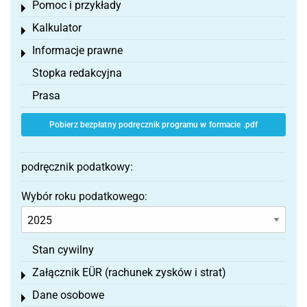
Pomoc i przykłady
Toggle menu
Kalkulator
Toggle menu
Informacje prawne
Toggle menu
Stopka redakcyjna
Prasa
Pobierz bezpłatny podręcznik programu w formacie .pdf
podręcznik podatkowy:
Wybór roku podatkowego:
Stan cywilny
Załącznik EÜR (rachunek zysków i strat)
Toggle menu
Dane osobowe
Toggle menu