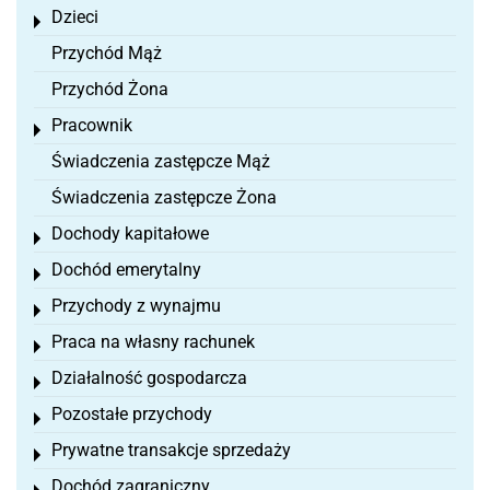
Dzieci
Toggle menu
Przychód Mąż
Przychód Żona
Pracownik
Toggle menu
Świadczenia zastępcze Mąż
Świadczenia zastępcze Żona
Dochody kapitałowe
Toggle menu
Dochód emerytalny
Toggle menu
Przychody z wynajmu
Toggle menu
Praca na własny rachunek
Toggle menu
Działalność gospodarcza
Toggle menu
Pozostałe przychody
Toggle menu
Prywatne transakcje sprzedaży
Toggle menu
Dochód zagraniczny