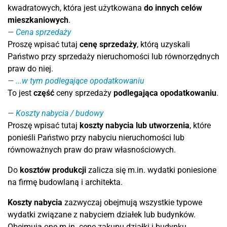
kwadratowych, która jest użytkowana
do innych celów
mieszkaniowych
.
Cena sprzedaży
Proszę wpisać tutaj
cenę sprzedaży
, którą uzyskali
Państwo przy sprzedaży nieruchomości lub równorzędnych
praw do niej.
...w tym podlegające opodatkowaniu
To jest
część
ceny sprzedaży
podlegająca opodatkowaniu
.
Koszty nabycia / budowy
Proszę wpisać tutaj
koszty nabycia lub utworzenia
, które
ponieśli Państwo przy nabyciu nieruchomości lub
równoważnych praw do praw własnościowych.
Do
kosztów produkcji
zalicza się m.in. wydatki poniesione
na firmę budowlaną i architekta.
Koszty nabycia
zazwyczaj obejmują wszystkie typowe
wydatki związane z nabyciem działek lub budynków.
Obejmują one m.in. cenę zakupu działki i budynku,