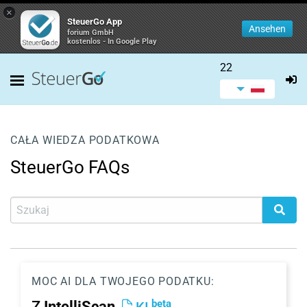
×
SteuerGo App
Ansehen
forium GmbH
kostenlos - In Google Play
22
CAŁA WIEDZA PODATKOWA
SteuerGo FAQs
MOC AI DLA TWOJEGO PODATKU:
beta
Z
IntelliScan