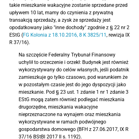
takie mieszkanie wakacyjne zostanie sprzedane przed
upływem 10 lat, mamy do czynienia z prywatną
transakcją sprzedaży, a zysk ze sprzedaży jest
opodatkowany jako "inne dochody" zgodnie z § 22 nr 2
EStG (
FG Kolonia z 18.10.2016, 8 K 3825/11
, rewizja IX
R 37/16).
Na szczęście Federalny Trybunał Finansowy
uchylił to orzeczenie i orzekł: Budynek jest również
wykorzystywany do celów własnych, jeśli podatnik
zamieszkuje go tylko czasowo, pod warunkiem że
w pozostałym czasie jest do jego dyspozycji jako
mieszkanie. Pod § 23 ust. 1 zdanie 1 nr 1 zdanie 3
EStG mogą zatem również podlegać mieszkania
drugorzędne, mieszkania wakacyjne
nieprzeznaczone na wynajem oraz mieszkania
wykorzystywane w ramach podwójnego
gospodarstwa domowego (BFH z 27.06.2017, IX R
37/16 BStBl 2017 II s. 1192).