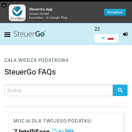
×
SteuerGo App
Ansehen
forium GmbH
kostenlos - In Google Play
22
CAŁA WIEDZA PODATKOWA
SteuerGo FAQs
MOC AI DLA TWOJEGO PODATKU:
beta
Z
IntelliScan