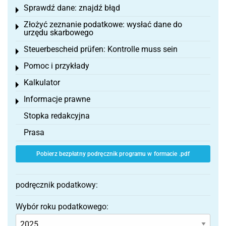
Sprawdź dane: znajdź błąd
Toggle menu
Złożyć zeznanie podatkowe: wysłać dane do
Toggle menu
urzędu skarbowego
Steuerbescheid prüfen: Kontrolle muss sein
Toggle menu
Pomoc i przykłady
Toggle menu
Kalkulator
Toggle menu
Informacje prawne
Toggle menu
Stopka redakcyjna
Prasa
Pobierz bezpłatny podręcznik programu w formacie .pdf
podręcznik podatkowy:
Wybór roku podatkowego: