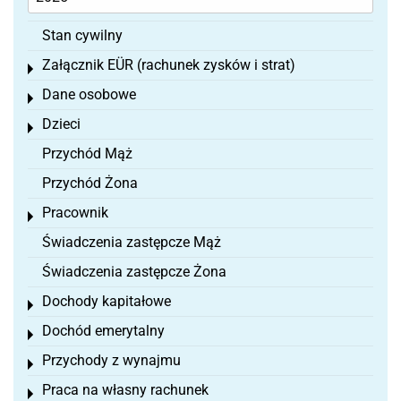
Stan cywilny
Załącznik EÜR (rachunek zysków i strat)
Toggle menu
Dane osobowe
Toggle menu
Dzieci
Toggle menu
Przychód Mąż
Przychód Żona
Pracownik
Toggle menu
Świadczenia zastępcze Mąż
Świadczenia zastępcze Żona
Dochody kapitałowe
Toggle menu
Dochód emerytalny
Toggle menu
Przychody z wynajmu
Toggle menu
Praca na własny rachunek
Toggle menu