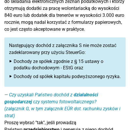
do składania elektronicznych zeznań podatkowych i którzy
otrzymują dodatki za pracę wolontariacką do wysokości
840 euro lub dodatek dla trenerów w wysokości 3.000 euro
rocznie, mogą nadal korzystać z formularzy papierowych,
co jest często akceptowane w praktyce.
Następujący dochód z załącznika S nie może zostać
zadeklarowany przy użyciu SteuerGo:
Dochody ze spółek zgodnie z § 15 ustawy o
podatku dochodowym - EStG oraz
Dochody od spółek kapitału podwyższonego ryzyka.
Czy uzyskali Państwo dochód z
działalności
gospodarczej
czy systemu fotowoltaicznego?
(załącznik G, w tym załącznik EÜR dot. rachunku zysków i
strat)
Proszę wybrać "tak", jeśli prowadzą
Państwo
przedsiębiorstwo
i generują z niego dochód.