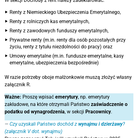
W sekcji Dochody z rent należy zadeklarować:
Renty z Niemieckiego Ubezpieczenia Emerytalnego,
Renty z rolniczych kas emerytalnych,
Renty z zawodowych funduszy emerytalnych,
Prywatne renty (m.in. renty dla osób pozostałych przy
życiu, renty z tytułu niezdolności do pracy) oraz
Umowy emerytalne (m.in. fundusze emerytalne, kasy
emerytalne, ubezpieczenia bezpośrednie)
W razie potrzeby oboje małżonkowie muszą złożyć własny
załącznik R.
Ważne:
Proszę wpisać
emerytury
, np. emerytury
zakładowe, na które otrzymali Państwo
zaświadczenie o
podatku od wynagrodzenia
, w sekcji
Pracownicy
.
Czy uzyskali Państwo dochód z
wynajmu i dzierżawy
?
(załącznik V dot. wynajmu)