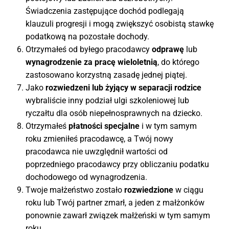
Świadczenia zastępujące dochód podlegają
klauzuli progresji i mogą zwiększyć osobistą stawkę
podatkową na pozostałe dochody.
Otrzymałeś od byłego pracodawcy
odprawę
lub
wynagrodzenie za pracę wieloletnią
, do którego
zastosowano korzystną zasadę jednej piątej.
Jako
rozwiedzeni lub żyjący w separacji rodzice
wybraliście inny podział ulgi szkoleniowej lub
ryczałtu dla osób niepełnosprawnych na dziecko.
Otrzymałeś
płatności specjalne
i w tym samym
roku zmieniłeś pracodawcę, a Twój nowy
pracodawca nie uwzględnił wartości od
poprzedniego pracodawcy przy obliczaniu podatku
dochodowego od wynagrodzenia.
Twoje małżeństwo zostało
rozwiedzione
w ciągu
roku lub Twój partner zmarł, a jeden z małżonków
ponownie zawarł związek małżeński w tym samym
roku.