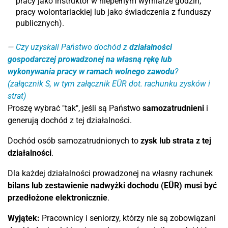
pracy jako instruktor w niepełnym wymiarze godzin,
pracy wolontariackiej lub jako świadczenia z funduszy
publicznych).
Czy uzyskali Państwo dochód z
działalności
gospodarczej prowadzonej na własną rękę
lub
wykonywania pracy w ramach wolnego zawodu
?
(załącznik S, w tym załącznik EÜR dot. rachunku zysków i
strat)
Proszę wybrać "tak", jeśli są Państwo
samozatrudnieni
i
generują dochód z tej działalności.
Dochód osób samozatrudnionych to
zysk lub strata z tej
działalności
.
Dla każdej działalności prowadzonej na własny rachunek
bilans lub zestawienie nadwyżki dochodu (EÜR)
musi
być
przedłożone elektronicznie
.
Wyjątek:
Pracownicy i seniorzy, którzy nie są zobowiązani