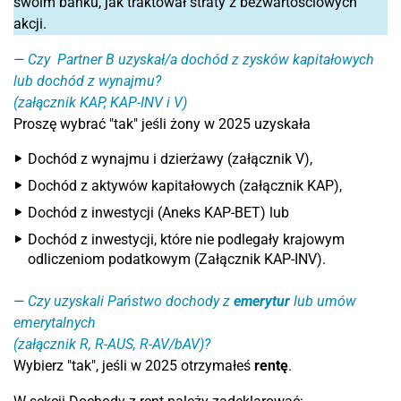
swoim banku, jak traktował straty z bezwartościowych
akcji.
Czy Partner B uzyskał/a dochód z zysków kapitałowych
lub dochód z wynajmu?
(załącznik KAP, KAP-INV i V)
Proszę wybrać "tak" jeśli żony w 2025 uzyskała
Dochód z wynajmu i dzierżawy (załącznik V),
Dochód z aktywów kapitałowych (załącznik KAP),
Dochód z inwestycji (Aneks KAP-BET) lub
Dochód z inwestycji, które nie podlegały krajowym
odliczeniom podatkowym (Załącznik KAP-INV).
Czy uzyskali Państwo dochody z
emerytur
lub umów
emerytalnych
(załącznik R, R-AUS, R-AV/bAV)?
Wybierz "tak", jeśli w 2025 otrzymałeś
rentę
.