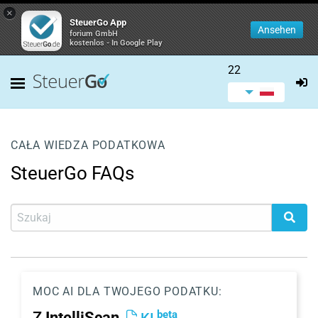
×
SteuerGo App
Ansehen
forium GmbH
kostenlos - In Google Play
22
CAŁA WIEDZA PODATKOWA
SteuerGo FAQs
MOC AI DLA TWOJEGO PODATKU:
beta
Z
IntelliScan