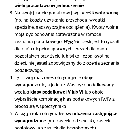
wielu pracodawców jednocześnie
.
Na swojej karcie podatkowej wpisałeś
kwotę wolną
(np. na koszty uzyskania przychodu, wydatki
specjalne, nadzwyczajne obciążenia). Kwoty wolne
mają być ponownie sprawdzone w ramach
zeznania podatkowego.
Wyjątek:
Jeśli jest to ryczałt
dla osób niepełnosprawnych, ryczałt dla osób
pozostałych przy życiu lub tylko liczba kwot na
dzieci, nie jesteś zobowiązany do złożenia zeznania
podatkowego.
Ty i Twój małżonek otrzymujecie oboje
wynagrodzenie, a jeden z Was był opodatkowany
według
klasy podatkowej V lub VI
lub oboje
wybraliście kombinację klas podatkowych IV/IV z
procedurą współczynnika.
W ciągu roku otrzymałeś
świadczenia zastępujące
wynagrodzenie
(np. zasiłek rodzicielski, zasiłek
postojowy lub zasiłek dla bezrobotnych).