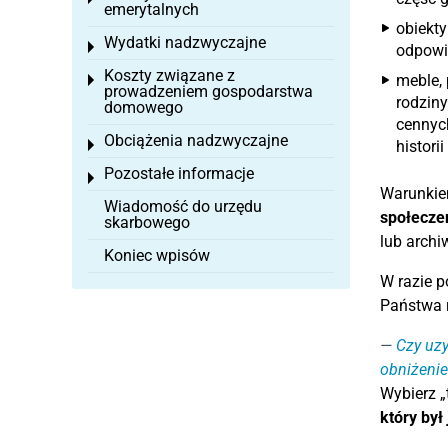
emerytalnych
obiekty
Wydatki nadzwyczajne
Toggle menu
odpowi
Koszty związane z
meble, 
Toggle menu
prowadzeniem gospodarstwa
rodziny
domowego
cennych
Obciążenia nadzwyczajne
Toggle menu
historii
Pozostałe informacje
Toggle menu
Warunkie
Wiadomość do urzędu
społecze
skarbowego
lub archi
Koniec wpisów
W razie 
Państwa r
Czy uzy
obniżenie
Wybierz „t
który był