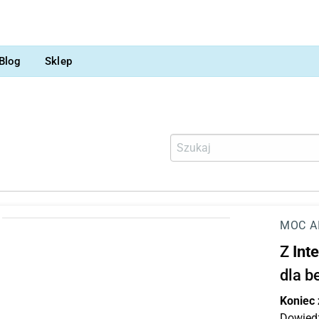
Blog
Sklep
MOC A
Z
Int
dla b
Koniec
Dowiedz