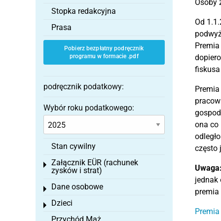
Osoby z
Stopka redakcyjna
Od 1.1.
Prasa
podwyżs
Premia 
Pobierz bezpłatny podręcznik
programu w formacie .pdf
dopiero
fiskusa
podręcznik podatkowy:
Premia 
pracow
Wybór roku podatkowego:
gospoda
ona co 
odległ
Stan cywilny
często 
Załącznik EÜR (rachunek
Toggle menu
Uwaga
zysków i strat)
jednak
Dane osobowe
Toggle menu
premia 
Dzieci
Toggle menu
Premia 
Przychód Mąż