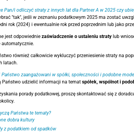
e Pan/i odliczyć straty z innych lat dla Partner A w 2025 czy ubie
brać "tak", jeśli w zeznaniu podatkowym 2025 ma zostać uwzględ
dni rok (2024) i ewentualnie rok przed poprzednim lub jako przen
 jest odpowiednie
zaświadczenie o ustaleniu straty
lub wniose
 automatycznie.
two również całkowicie wykluczyć przeniesienie straty na poprz
h latach.
i Państwo zaangażowani w spółki, społeczności i podobne mode
ą Państwo udzielić informacji na temat
spółek, wspólnot i pod
zyskania porady podatkowej, proszę skontaktować się z dorad
okolicy.
yczą Państwa te tematy?
ne dobra kultury
y z podatkiem od spadków