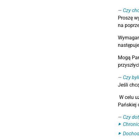
Czy chc
Proszę wy
na poprze
Wymagane
następuje
Mogą Pańs
przyszłyc
Czy byl
Jeśli chc
W celu u
Pańskiej 
Czy dot
Chronio
Dochod