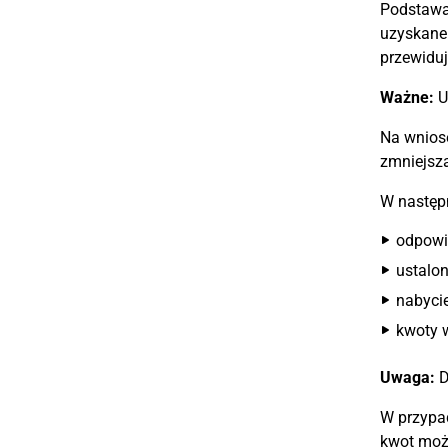
Podstawa:
uzyskane
przewidu
Ważne:
U
Na wniose
zmniejsza
W następ
odpowi
ustalo
nabyci
kwoty 
Uwaga:
D
W przypad
kwot moż