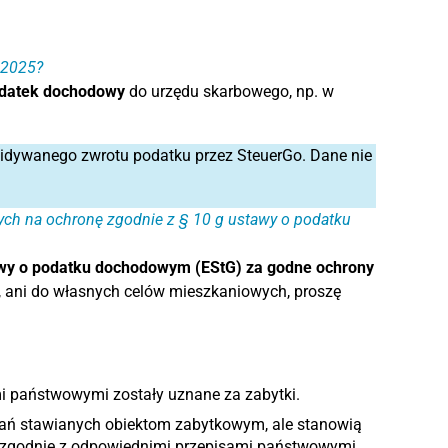
u 2025?
datek dochodowy
do urzędu skarbowego, np. w
widywanego zwrotu podatku przez SteuerGo. Dane nie
cych na ochronę zgodnie z § 10 g ustawy o podatku
tawy o podatku dochodowym (EStG) za godne ochrony
, ani do własnych celów mieszkaniowych, proszę
mi państwowymi zostały uznane za zabytki.
gań stawianych obiektom zabytkowym, ale stanowią
 zgodnie z odpowiednimi przepisami państwowymi.