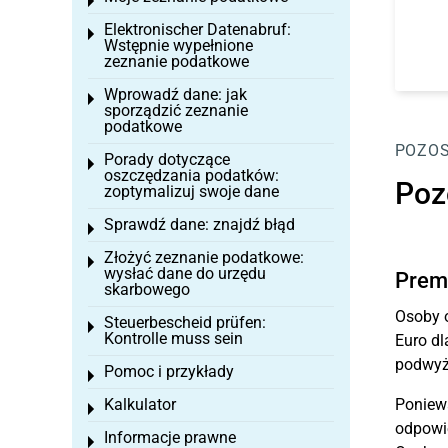
Toggle menu
Elektronischer Datenabruf:
Toggle menu
Wstępnie wypełnione
zeznanie podatkowe
Wprowadź dane: jak
Toggle menu
sporządzić zeznanie
podatkowe
POZOS
Porady dotyczące
Toggle menu
oszczędzania podatków:
Poz
zoptymalizuj swoje dane
Sprawdź dane: znajdź błąd
Toggle menu
Złożyć zeznanie podatkowe:
Toggle menu
wysłać dane do urzędu
Premi
skarbowego
Osoby o
Steuerbescheid prüfen:
Toggle menu
Kontrolle muss sein
Euro dl
podwyżk
Pomoc i przykłady
Toggle menu
Kalkulator
Poniewa
Toggle menu
odpowie
Informacje prawne
Toggle menu