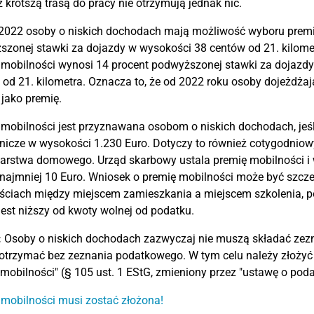
 krótszą trasą do pracy nie otrzymują jednak nic.
2022 osoby o niskich dochodach mają możliwość wyboru premi
zonej stawki za dojazdy w wysokości 38 centów od 21. kilome
mobilności wynosi 14 procent podwyższonej stawki za dojazdy
 od 21. kilometra. Oznacza to, że od 2022 roku osoby dojeżdżaj
 jako premię.
mobilności jest przyznawana osobom o niskich dochodach, jeśli
nicze w wysokości 1.230 Euro. Dotyczy to również cotygodni
rstwa domowego. Urząd skarbowy ustala premię mobilności i w
najmniej 10 Euro. Wniosek o premię mobilności może być szcze
ościach między miejscem zamieszkania a miejscem szkolenia, 
jest niższy od kwoty wolnej od podatku.
:
Osoby o niskich dochodach zazwyczaj nie muszą składać zez
 otrzymać bez zeznania podatkowego. W tym celu należy złoży
mobilności" (§ 105 ust. 1 EStG, zmieniony przez "ustawę o pod
mobilności musi zostać złożona!