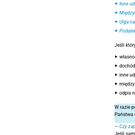
Inne ud
Między
Ulga na
Podate
Jeśli któ
własno
dochód
inne ud
między
odpis 
W razie p
Państwa o
Czy zap
Jeśli sa