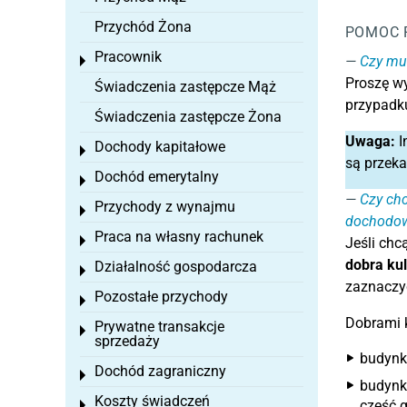
Przychód Żona
POMOC 
Pracownik
Czy mus
Toggle menu
Proszę wy
Świadczenia zastępcze Mąż
przypadku
Świadczenia zastępcze Żona
Uwaga:
I
Dochody kapitałowe
Toggle menu
są przek
Dochód emerytalny
Toggle menu
Czy chc
Przychody z wynajmu
Toggle menu
dochodow
Praca na własny rachunek
Toggle menu
Jeśli chc
dobra kul
Działalność gospodarcza
Toggle menu
zaznaczy
Pozostałe przychody
Toggle menu
Dobrami k
Prywatne transakcje
Toggle menu
sprzedaży
budynki
Dochód zagraniczny
Toggle menu
budynk
Koszty świadczeń
część 
Toggle menu