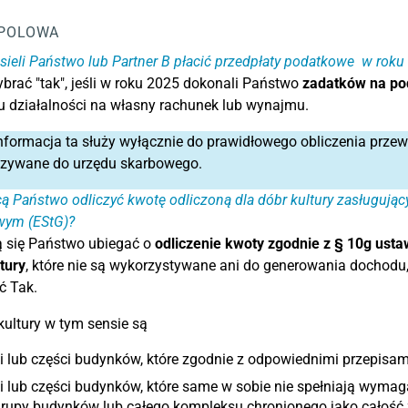
POLOWA
ieli Państwo lub Partner B płacić przedpłaty podatkowe w rok
brać "tak", jeśli w roku 2025 dokonali Państwo
zadatków na po
 działalności na własny rachunek lub wynajmu.
nformacja ta służy wyłącznie do prawidłowego obliczenia prze
azywane do urzędu skarbowego.
ą Państwo odliczyć kwotę odliczoną dla dóbr kultury zasługują
ym (EStG)?
ą się Państwo ubiegać o
odliczenie kwoty zgodnie z § 10g us
tury
, które nie są wykorzystywane ani do generowania dochodu
ć Tak.
ultury w tym sensie są
 lub części budynków, które zgodnie z odpowiednimi przepisa
i lub części budynków, które same w sobie nie spełniają wyma
grupy budynków lub całego kompleksu chronionego jako całość