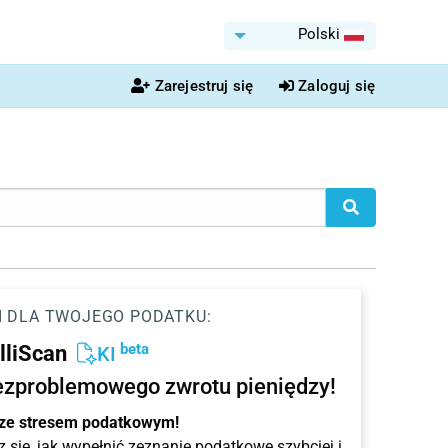
Polski
Zarejestruj się
Zaloguj się
I DLA TWOJEGO PODATKU:
beta
elliScan
KI
ezproblemowego zwrotu pieniędzy!
 ze stresem podatkowym!
 się, jak wypełnić zeznanie podatkowe szybciej i