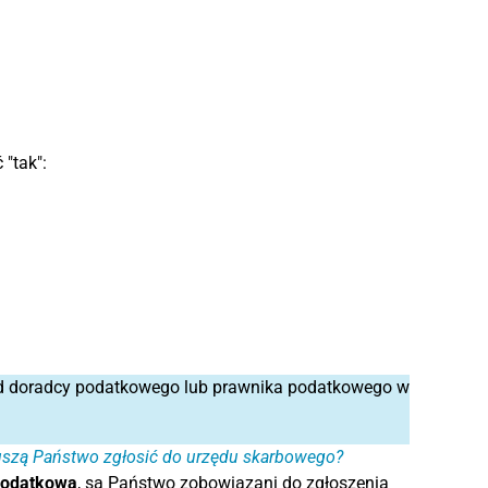
"tak":
 od doradcy podatkowego lub prawnika podatkowego w
muszą Państwo zgłosić do urzędu skarbowego?
 podatkową
, są Państwo zobowiązani do zgłoszenia