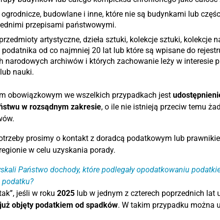
 ogrodnicze, budowlane i inne, które nie są budynkami lub częś
ednimi przepisami państwowymi.
przedmioty artystyczne, dzieła sztuki, kolekcje sztuki, kolekcje 
 podatnika od co najmniej 20 lat lub które są wpisane do rejest
 narodowych archiwów i których zachowanie leży w interesie pu
 lub nauki.
m obowiązkowym we wszelkich przypadkach jest
udostępnieni
ństwu w rozsądnym zakresie
, o ile nie istnieją przeciw temu
wów.
potrzeby prosimy o kontakt z doradcą podatkowym lub prawnik
egionie w celu uzyskania porady.
skali Państwo dochody, które podlegały opodatkowaniu podatkie
 podatku?
ak”, jeśli w roku
2025
lub w jednym z czterech poprzednich lat
 już objęty podatkiem od spadków
. W takim przypadku można u