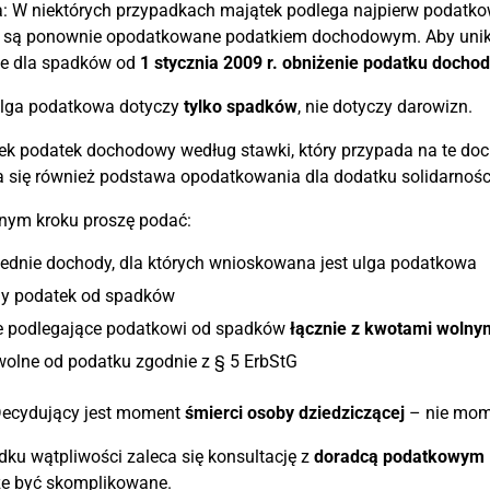
 W niektórych przypadkach majątek podlega najpierw podatkow
 są ponownie opodatkowane podatkiem dochodowym. Aby uni
je dla spadków od
1 stycznia 2009 r.
obniżenie podatku docho
lga podatkowa dotyczy
tylko spadków
, nie dotyczy darowizn.
k podatek dochodowy według stawki, który przypada na te doc
 się również podstawa opodatkowania dla dodatku solidarnośc
nym kroku proszę podać:
ednie dochody, dla których wnioskowana jest ulga podatkowa
ny podatek od spadków
e podlegające podatkowi od spadków
łącznie z kwotami wolny
wolne od podatku zgodnie z § 5 ErbStG
ecydujący jest moment
śmierci osoby dziedziczącej
– nie mome
ku wątpliwości zaleca się konsultację z
doradcą podatkowym 
e być skomplikowane.