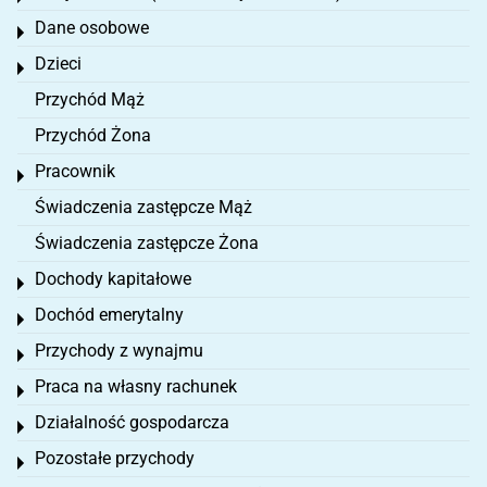
Dane osobowe
Toggle menu
Dzieci
Toggle menu
Przychód Mąż
Przychód Żona
Pracownik
Toggle menu
Świadczenia zastępcze Mąż
Świadczenia zastępcze Żona
Dochody kapitałowe
Toggle menu
Dochód emerytalny
Toggle menu
Przychody z wynajmu
Toggle menu
Praca na własny rachunek
Toggle menu
Działalność gospodarcza
Toggle menu
Pozostałe przychody
Toggle menu