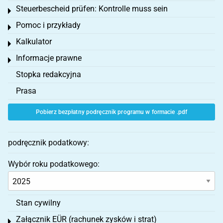
Steuerbescheid prüfen: Kontrolle muss sein
Toggle menu
Pomoc i przykłady
Toggle menu
Kalkulator
Toggle menu
Informacje prawne
Toggle menu
Stopka redakcyjna
Prasa
Pobierz bezpłatny podręcznik programu w formacie .pdf
podręcznik podatkowy:
Wybór roku podatkowego:
Stan cywilny
Załącznik EÜR (rachunek zysków i strat)
Toggle menu