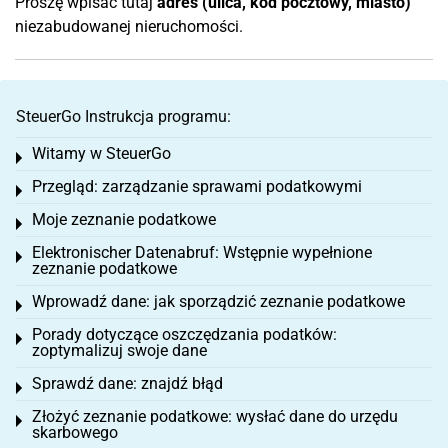
Proszę wpisać tutaj
adres (ulica, kod pocztowy, miasto)
niezabudowanej nieruchomości.
SteuerGo Instrukcja programu:
Witamy w SteuerGo
Toggle menu
Przegląd: zarządzanie sprawami podatkowymi
Toggle menu
Moje zeznanie podatkowe
Toggle menu
Elektronischer Datenabruf: Wstępnie wypełnione
Toggle menu
zeznanie podatkowe
Wprowadź dane: jak sporządzić zeznanie podatkowe
Toggle menu
Porady dotyczące oszczędzania podatków:
Toggle menu
zoptymalizuj swoje dane
Sprawdź dane: znajdź błąd
Toggle menu
Złożyć zeznanie podatkowe: wysłać dane do urzędu
Toggle menu
skarbowego