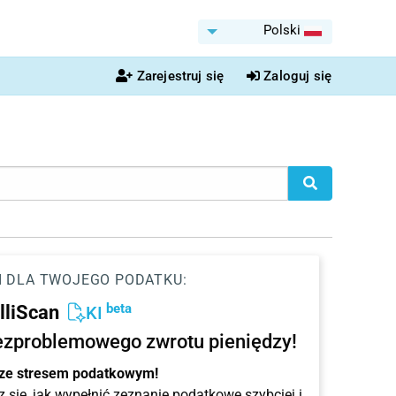
Polski
Zarejestruj się
Zaloguj się
I DLA TWOJEGO PODATKU:
beta
elliScan
KI
ezproblemowego zwrotu pieniędzy!
 ze stresem podatkowym!
 się, jak wypełnić zeznanie podatkowe szybciej i