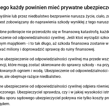
ego każdy powinien mieć prywatne ubezpiecze
yślnie lub przez niedbalstwo bezprawnie narusza życie, ciało, z
jest zobowiązany do naprawienia szkody wynikłej z tego narusz
bne potknięcie nie przerodziło się w finansową katastrofę, 
czenie od odpowiedzialności cywilnej. Jeśli ktoś wyrządzi szk
ym majątkiem - i to tak długo, aż szkoda finansowa zostanie 
ać miliony i doprowadzić sprawcę do ruiny finansowej.
e ubezpieczenie od odpowiedzialności cywilnej ma przede wsz
ncji, które mogą zostać skierowane do sprawcy szkody - na prz
owanych ogniem i wodą. Ubezpieczenie od odpowiedzialności 
e, ale obejmuje rażące niedbalstwo.
e ubezpieczenie od odpowiedzialności cywilnej odpiera równie
czonego. Ubezpieczyciel sprawdza, czy i w jakiej wysokości i
ku sporu sądowego ubezpieczyciel pokrywa nie tylko koszty proc
sądem.