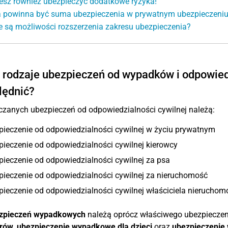
sz również ubezpieczyć dodatkowe ryzyka!
 powinna być suma ubezpieczenia w prywatnym ubezpieczeniu 
e są możliwości rozszerzenia zakresu ubezpieczenia?
 rodzaje ubezpieczeń od wypadków i odpowied
lędnić?
czanych ubezpieczeń od odpowiedzialności cywilnej należą:
pieczenie od odpowiedzialności cywilnej w życiu prywatnym
ieczenie od odpowiedzialności cywilnej kierowcy
ieczenie od odpowiedzialności cywilnej za psa
pieczenie od odpowiedzialności cywilnej za nieruchomość
ieczenie od odpowiedzialności cywilnej właściciela nieruchom
zpieczeń wypadkowych
należą oprócz właściwego ubezpiecze
rów
,
ubezpieczenie wypadkowe dla dzieci
oraz
ubezpieczenie