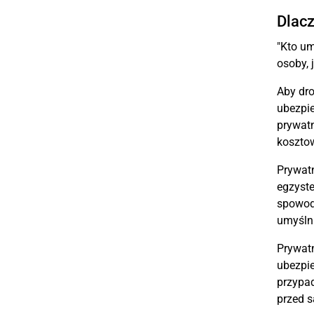
Dlacz
"Kto um
osoby, 
Aby dro
ubezpie
prywatn
kosztow
Prywatn
egzyste
spowod
umyślni
Prywatn
ubezpie
przypad
przed 