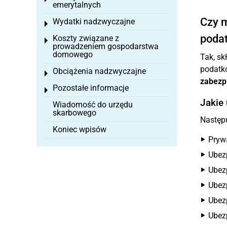
emerytalnych
Czy m
Wydatki nadzwyczajne
Toggle menu
poda
Koszty związane z
Toggle menu
prowadzeniem gospodarstwa
domowego
Tak, sk
podatk
Obciążenia nadzwyczajne
Toggle menu
zabezp
Pozostałe informacje
Toggle menu
Jakie
Wiadomość do urzędu
skarbowego
Następu
Koniec wpisów
Prywa
Ubez
Ubezp
Ubezp
Ubez
Ubez