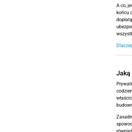
A co, j
końcu o
dopłatą
ubezpie
wszystk
Dlaczeg
Jaką 
Prywatn
codzien
właścic
budowni
Zasadni
spowod
równie