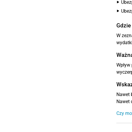
Ubezp
Ubez
Gdzie
W zezn
wydatki
Ważna
Wpływ 
wyczerp
Wskaz
Nawet b
Nawet d
Czy mo