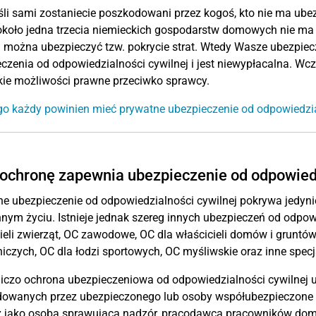
eśli sami zostaniecie poszkodowani przez kogoś, kto nie ma ub
koło jedna trzecia niemieckich gospodarstw domowych nie ma p
 można ubezpieczyć tzw. pokrycie strat. Wtedy Wasze ubezpiecze
czenia od odpowiedzialności cywilnej i jest niewypłacalna. W
ie możliwości prawne przeciwko sprawcy.
o każdy powinien mieć prywatne ubezpieczenie od odpowiedzia
ochronę zapewnia ubezpieczenie od odpowiedz
e ubezpieczenie od odpowiedzialności cywilnej pokrywa jedyni
nym życiu. Istnieje jednak szereg innych ubezpieczeń od odpow
ieli zwierząt, OC zawodowe, OC dla właścicieli domów i grunt
czych, OC dla łodzi sportowych, OC myśliwskie oraz inne specj
czo ochrona ubezpieczeniowa od odpowiedzialności cywilnej u
owanych przez ubezpieczonego lub osoby współubezpieczone
ż jako osoba sprawująca nadzór, pracodawca pracowników domo