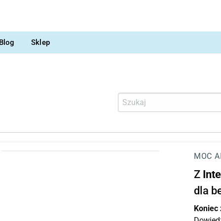
Blog
Sklep
MOC A
Z
Int
dla b
Koniec
Dowiedz