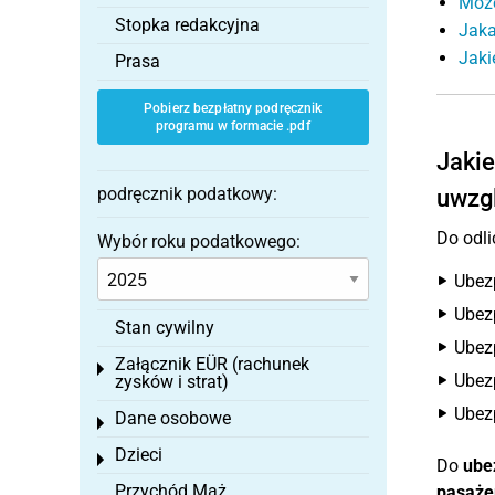
Może
Stopka redakcyjna
Jaka
Jaki
Prasa
Pobierz bezpłatny podręcznik
programu w formacie .pdf
Jakie
podręcznik podatkowy:
uwzg
Do odli
Wybór roku podatkowego:
Ubez
Ubezp
Stan cywilny
Ubezp
Załącznik EÜR (rachunek
Toggle menu
Ubez
zysków i strat)
Ubezp
Dane osobowe
Toggle menu
Dzieci
Toggle menu
Do
ube
Przychód Mąż
pasaże