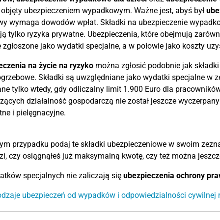
t objęty ubezpieczeniem wypadkowym. Ważne jest, abyś był
ube
wy wymaga dowodów wpłat. Składki na ubezpieczenie wypadkowe
ą tylko ryzyka prywatne. Ubezpieczenia, które obejmują zarów
 zgłoszone jako wydatki specjalne, a w połowie jako koszty uz
czenia na życie na ryzyko
można zgłosić podobnie jak składki
grzebowe. Składki są uwzględniane jako wydatki specjalne w 
e tylko wtedy, gdy odliczalny limit 1.900 Euro dla pracownikó
ących działalność gospodarczą nie został jeszcze wyczerpany
ne i pielęgnacyjne.
ym przypadku podaj te składki ubezpieczeniowe w swoim zezn
i, czy osiągnąłeś już maksymalną kwotę, czy też można jeszcz
tków specjalnych nie zaliczają się
ubezpieczenia ochrony pra
odzaje ubezpieczeń od wypadków i odpowiedzialności cywilnej