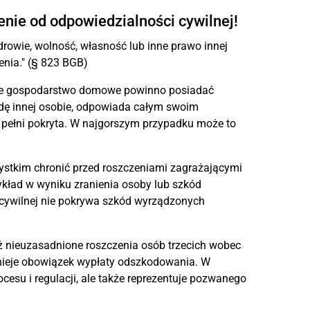
nie od odpowiedzialności cywilnej!
drowie, wolność, własność lub inne prawo innej
enia." (§ 823 BGB)
każde gospodarstwo domowe powinno posiadać
odę innej osobie, odpowiada całym swoim
w pełni pokryta. W najgorszym przypadku może to
ystkim chronić przed roszczeniami zagrażającymi
ykład w wyniku zranienia osoby lub szkód
cywilnej nie pokrywa szkód wyrządzonych
ż nieuzasadnione roszczenia osób trzecich wobec
stnieje obowiązek wypłaty odszkodowania. W
esu i regulacji, ale także reprezentuje pozwanego