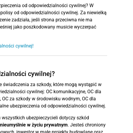
ezpieczenia od odpowiedzialności cywilnej? W
olisy od odpowiedzialności cywilnej. Za niewielką
nie zadziała, jeśli strona przeciwna nie ma
cześniej jako poszkodowany musicie wyczerpać
lności cywilnej!
ialności cywilnej?
e świadczenia za szkody, które mogą wystąpić w
iedzialności cywilnej: OC komunikacyjne, OC dla
ów, OC za szkody w środowisku wodnym, OC dla
alne ubezpieczenia od odpowiedzialności cywilnej.
 wszystkich ubezpieczycieli dotyczy szkód
nieumyślnie w życiu prywatnym
. Jesteś chroniony
wych, inwestor w małe projekty budowlane oraz