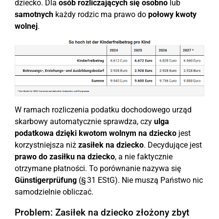
dziecko. Dla
osób rozliczających się osobno
lub
samotnych
każdy rodzic ma prawo do
połowy kwoty
wolnej
.
W ramach rozliczenia podatku dochodowego urząd
skarbowy automatycznie sprawdza, czy
ulga
podatkowa dzięki kwotom wolnym na dziecko
jest
korzystniejsza niż
zasiłek na dziecko
. Decydujące jest
prawo do zasiłku na dziecko
, a nie faktycznie
otrzymane płatności. To porównanie nazywa się
Günstigerprüfung
(§ 31 EStG). Nie muszą Państwo nic
samodzielnie obliczać.
Problem: Zasiłek na dziecko złożony zbyt