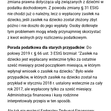
zmiana prawna dotycząca ulg związanych z dziećmi w
podatku dochodowym. Z powodu zmiany § 31 EStG
nie chodzi już o należny, lecz o wypłacony zasiłek na
dziecko, jeśli zasiłek na dziecko został złożony zbyt
późno i nie doszło do jego wypłaty. Osoby dotknięte
tym problemem mogą wtedy przynajmniej skorzystać
z kwot wolnych przy rozliczeniu podatkowym.
Porada podatkowa dla starych przypadków
: Do
połowy 2019 r. § 66 ust. 3 EStG brzmiał: "Zasiłek na
dziecko jest wypłacany wstecznie tylko za ostatnie
sześć miesięcy przed początkiem miesiąca, w którym
wpłynął wniosek o zasiłek na dziecko." Było wiele
przypadków, w których zasiłek na dziecko został na
przykład w styczniu 2018 r. ustalony wstecznie za cały
rok 2017, ale wypłacony tylko za sześć miesięcy.
Administracja finansowa i kasy rodzinne
interpretowały przepis w ten sposób.
Ale tak nie można! Federalny Trybunał Finansowy