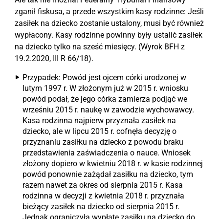
zganił fiskusa, a przede wszystkim kasy rodzinne: Jeśli
zasiłek na dziecko zostanie ustalony, musi być również
wypłacony. Kasy rodzinne powinny były ustalić zasiłek
na dziecko tylko na sześć miesięcy. (Wyrok BFH z
19.2.2020, III R 66/18).
Przypadek: Powód jest ojcem córki urodzonej w
lutym 1997 r. W złożonym już w 2015 r. wniosku
powód podał, że jego córka zamierza podjąć we
wrześniu 2015 r. naukę w zawodzie wychowawcy.
Kasa rodzinna najpierw przyznała zasiłek na
dziecko, ale w lipcu 2015 r. cofnęła decyzję o
przyznaniu zasiłku na dziecko z powodu braku
przedstawienia zaświadczenia o nauce. Wniosek
złożony dopiero w kwietniu 2018 r. w kasie rodzinnej
powód ponownie zażądał zasiłku na dziecko, tym
razem nawet za okres od sierpnia 2015 r. Kasa
rodzinna w decyzji z kwietnia 2018 r. przyznała
bieżący zasiłek na dziecko od sierpnia 2015 r.
Jednak ograniczyła wypłatę zasiłku na dziecko do