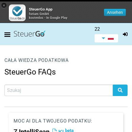
×
SteuerGo App
Ansehen
forium GmbH
kostenlos - In Google Play
22
CAŁA WIEDZA PODATKOWA
SteuerGo FAQs
MOC AI DLA TWOJEGO PODATKU:
beta
Z
IntelliScan