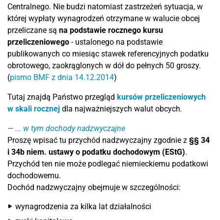
Centralnego. Nie budzi natomiast zastrzeżeń sytuacja, w
której wypłaty wynagrodzeń otrzymane w walucie obcej
przeliczane są
na podstawie rocznego kursu
przeliczeniowego
- ustalonego na podstawie
publikowanych co miesiąc stawek referencyjnych podatku
obrotowego, zaokrąglonych w dół do pełnych 50 groszy.
(
pismo BMF z dnia 14.12.2014
)
Tutaj znajdą Państwo przegląd
kursów przeliczeniowych
w skali rocznej
dla najważniejszych walut obcych.
... w tym dochody nadzwyczajne
Proszę wpisać tu przychód nadzwyczajny zgodnie z
§§ 34
i 34b niem. ustawy o podatku dochodowym (EStG)
.
Przychód ten nie może podlegać niemieckiemu podatkowi
dochodowemu.
Dochód nadzwyczajny obejmuje w szczególności:
wynagrodzenia za kilka lat działalności