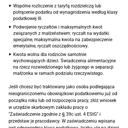
Wspólne rozliczenie z taryfą rozdzielczą lub
potrącenie podatku od wynagrodzenia według klasy
podatkowej III.
Podwojenie ryczałtów i maksymalnych kwot
związanych z małżeństwem: ryczałt na wydatki
specjalne, maksymalna kwota na zabezpieczenie
emerytalne, ryczałt oszczędnościowy.
Kwota wolna dla rodziców samotnie
wychowujących dzieci. Świadczenia alimentacyjne
na rzecz rozwiedzionego lub żyjącego w separacji
małżonka w ramach podziału rzeczywistego.
Jeśli chcesz być traktowany jako osoba podlegająca
nieograniczonemu obowiązkowi podatkowemu już od
początku roku lub od rozpoczęcia pracy, złóż wniosek
w urzędzie skarbowym zakładu pracy o
"Zaświadczenie zgodnie z § 39c ust. 4 EStG" i
przedstaw je pracodawcy. W zaświadczeniu wpisana
jest odpowiednia klasa podatkowa, liczba ulg na dzieci