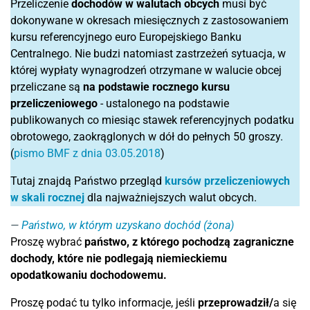
Przeliczenie
dochodów w walutach obcych
musi być
dokonywane w okresach miesięcznych z zastosowaniem
kursu referencyjnego euro Europejskiego Banku
Centralnego. Nie budzi natomiast zastrzeżeń sytuacja, w
której wypłaty wynagrodzeń otrzymane w walucie obcej
przeliczane są
na podstawie rocznego kursu
przeliczeniowego
- ustalonego na podstawie
publikowanych co miesiąc stawek referencyjnych podatku
obrotowego, zaokrąglonych w dół do pełnych 50 groszy.
(
pismo BMF z dnia 03.05.2018
)
Tutaj znajdą Państwo przegląd
kursów przeliczeniowych
w skali rocznej
dla najważniejszych walut obcych.
Państwo, w którym uzyskano dochód (żona)
Proszę wybrać
państwo, z którego pochodzą zagraniczne
dochody, które nie podlegają niemieckiemu
opodatkowaniu dochodowemu.
Proszę podać tu tylko informacje, jeśli
przeprowadził/
a się