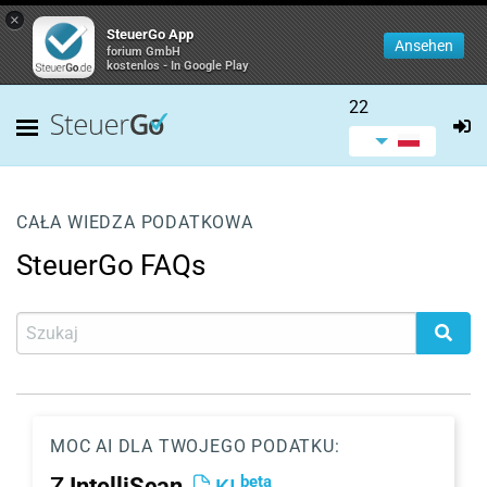
×
SteuerGo App
Ansehen
forium GmbH
kostenlos - In Google Play
22
CAŁA WIEDZA PODATKOWA
SteuerGo FAQs
MOC AI DLA TWOJEGO PODATKU:
beta
Z
IntelliScan