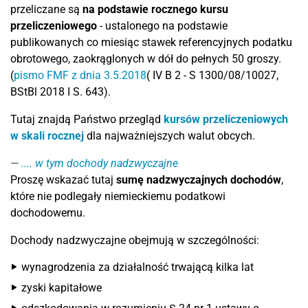
przeliczane są
na podstawie rocznego kursu
przeliczeniowego
- ustalonego na podstawie
publikowanych co miesiąc stawek referencyjnych podatku
obrotowego, zaokrąglonych w dół do pełnych 50 groszy.
(
pismo FMF z dnia 3.5.2018
( IV B 2 - S 1300/08/10027,
BStBl 2018 I S. 643).
Tutaj znajdą Państwo przegląd
kursów przeliczeniowych
w skali rocznej
dla najważniejszych walut obcych.
.... w tym dochody nadzwyczajne
Proszę wskazać tutaj
sumę nadzwyczajnych dochodów
,
które nie podlegały niemieckiemu podatkowi
dochodowemu.
Dochody nadzwyczajne obejmują w szczególności:
wynagrodzenia za działalność trwającą kilka lat
zyski kapitałowe