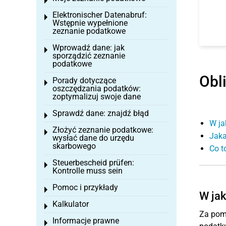
Toggle menu
Elektronischer Datenabruf:
Toggle menu
Wstępnie wypełnione
zeznanie podatkowe
Wprowadź dane: jak
Toggle menu
sporządzić zeznanie
podatkowe
Obl
Porady dotyczące
Toggle menu
oszczędzania podatków:
zoptymalizuj swoje dane
Sprawdź dane: znajdź błąd
Toggle menu
W ja
Złożyć zeznanie podatkowe:
Toggle menu
Jaka
wysłać dane do urzędu
skarbowego
Co t
Steuerbescheid prüfen:
Toggle menu
Kontrolle muss sein
Pomoc i przykłady
Toggle menu
W jak
Kalkulator
Toggle menu
Za pom
Informacje prawne
Toggle menu