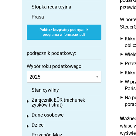
podatku
Stopka redakcyjna
przewi
Prasa
W poró
SteuerG
Pobierz bezpłatny podręcznik
programu w formacie .pdf
Klikn
oblic
podręcznik podatkowy:
Wiele
Prze
Wybór roku podatkowego:
Klikn
W pr
Państ
Stan cywilny
Na p
Załącznik EÜR (rachunek
Toggle menu
porad
zysków i strat)
Dane osobowe
Toggle menu
Ważne
Dzieci
właściw
Toggle menu
wyświe
Przychód Mąż