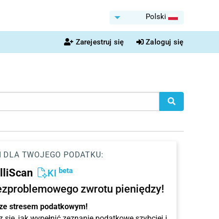
Polski
Zarejestruj się
Zaloguj się
I DLA TWOJEGO PODATKU:
beta
elliScan
KI
ezproblemowego zwrotu pieniędzy!
 ze stresem podatkowym!
 się, jak wypełnić zeznanie podatkowe szybciej i