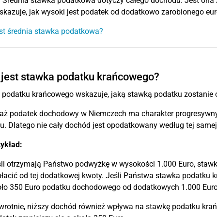
:
Średnia stawka podatkowa dotyczy całego dochodu. Jest ona 
skazuje, jak wysoki jest podatek od dodatkowo zarobionego eur
st średnia stawka podatkowa?
 jest stawka podatku krańcowego?
 podatku krańcowego wskazuje, jaką stawką podatku zostani
aż podatek dochodowy w Niemczech ma charakter progresywny,
. Dlatego nie cały dochód jest opodatkowany według tej samej
zykład:
li otrzymają Państwo podwyżkę w wysokości 1.000 Euro, stawk
łacić od tej dodatkowej kwoty. Jeśli Państwa stawka podatku
ło 350 Euro podatku dochodowego od dodatkowych 1.000 Euro
rotnie, niższy dochód również wpływa na stawkę podatku krańc