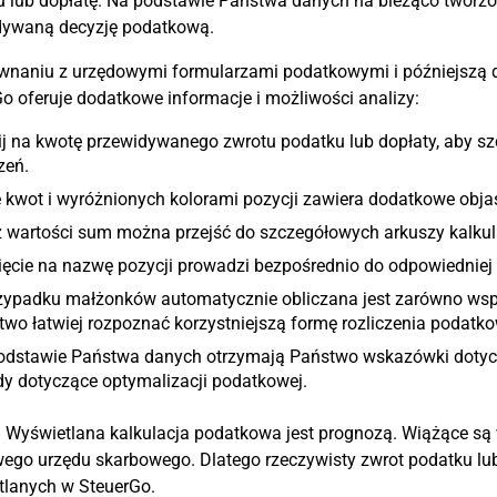
 lub dopłatę. Na podstawie Państwa danych na bieżąco tworzon
dywaną decyzję podatkową.
wnaniu z urzędowymi formularzami podatkowymi i późniejszą 
o oferuje dodatkowe informacje i możliwości analizy:
ij na kwotę przewidywanego zwrotu podatku lub dopłaty, aby s
zeń.
 kwot i wyróżnionych kolorami pozycji zawiera dodatkowe objaś
z wartości sum można przejść do szczegółowych arkuszy kalkul
ięcie na nazwę pozycji prowadzi bezpośrednio do odpowiednie
zypadku małżonków automatycznie obliczana jest zarówno wspól
wo łatwiej rozpoznać korzystniejszą formę rozliczenia podatk
odstawie Państwa danych otrzymają Państwo wskazówki doty
y dotyczące optymalizacji podatkowej.
:
Wyświetlana kalkulacja podatkowa jest prognozą. Wiążące są 
ego urzędu skarbowego. Dlatego rzeczywisty zwrot podatku lub
tlanych w SteuerGo.