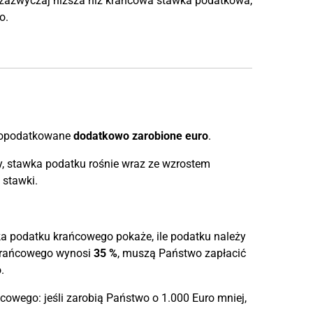
zazwyczaj niższa niż krańcowa stawka podatkowa,
o.
e opodatkowane
dodatkowo zarobione euro
.
 stawka podatku rośnie wraz ze wzrostem
 stawki.
a podatku krańcowego pokaże, ile podatku należy
 krańcowego wynosi
35 %
, muszą Państwo zapłacić
.
owego: jeśli zarobią Państwo o 1.000 Euro mniej,