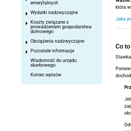
Ważne
emerytalnych
która w
Wydatki nadzwyczajne
Toggle menu
Jaka je
Koszty związane z
Toggle menu
prowadzeniem gospodarstwa
domowego
Obciążenia nadzwyczajne
Toggle menu
Co to
Pozostałe informacje
Toggle menu
Stawka
Wiadomość do urzędu
skarbowego
Poniew
Koniec wpisów
dochodu
Pr
Jeś
zap
oko
Odw