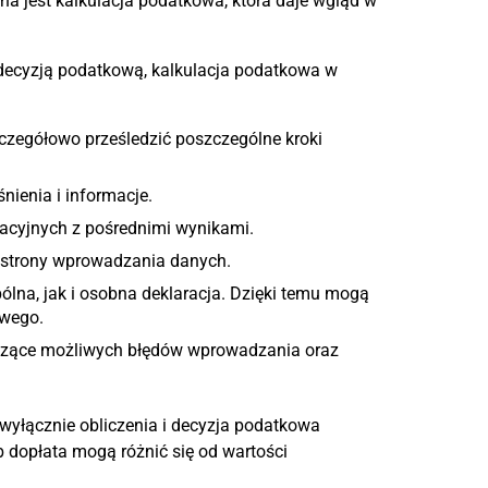
a jest kalkulacja podatkowa, która daje wgląd w
decyzją podatkową, kalkulacja podatkowa w
zczegółowo prześledzić poszczególne kroki
nienia i informacje.
acyjnych z pośrednimi wynikami.
j strony wprowadzania danych.
na, jak i osobna deklaracja. Dzięki temu mogą
owego.
czące możliwych błędów wprowadzania oraz
wyłącznie obliczenia i decyzja podatkowa
 dopłata mogą różnić się od wartości