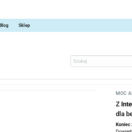
Blog
Sklep
MOC A
Z
Int
dla b
Koniec
Dowiedz