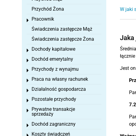
Przychód Żona
W jaki 
Pracownik
Toggle menu
Świadczenia zastępcze Mąż
Jaka 
Świadczenia zastępcze Żona
Średnia
Dochody kapitałowe
Toggle menu
łącznie
Dochód emerytalny
Toggle menu
Jest o
Przychody z wynajmu
Toggle menu
Praca na własny rachunek
Pr
Toggle menu
Działalność gospodarcza
Toggle menu
Pa
Pozostałe przychody
Toggle menu
7.2
Prywatne transakcje
Toggle menu
sprzedaży
Pa
Dochód zagraniczny
opo
Toggle menu
Koszty świadczeń
Toggle menu